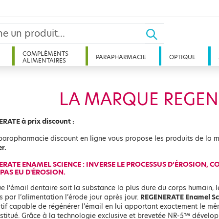
COMPLÉMENTS
PARAPHARMACIE
OPTIQUE
ALIMENTAIRES
LA MARQUE REGEN
RATE à prix discount :
parapharmacie discount en ligne vous propose les produits de la
r.
RATE ENAMEL SCIENCE : INVERSE LE PROCESSUS D’ÉROSION, CO
PAS EU D'ÉROSION.
e l’émail dentaire soit la substance la plus dure du corps humain, 
 par l’alimentation l’érode jour après jour.
REGENERATE Enamel Sc
tif capable de régénérer l'émail en lui apportant exactement le mê
nstitué. Grâce à la technologie exclusive et brevetée NR-5™ dével