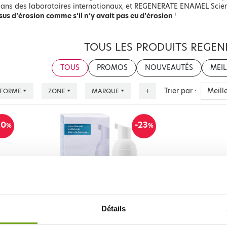
dans des laboratoires internationaux, et REGENERATE ENAMEL Scie
sus d’érosion comme s’il n’y avait pas eu d’érosion
!
TOUS LES PRODUITS REGEN
TOUS
PROMOS
NOUVEAUTÉS
MEIL
Trier par :
FORME
ZONE
MARQUE
+
20
-23
%
%
Détails
REGENERATE