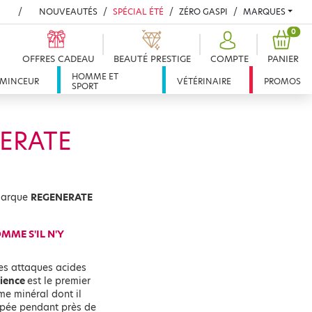
NOUVEAUTÉS
SPÉCIAL ÉTÉ
ZÉRO GASPI
MARQUES
PROD
0
OFFRES CADEAU
BEAUTÉ PRESTIGE
COMPTE
PANIER
HOMME ET
MINCEUR
VÉTÉRINAIRE
PROMOS
SPORT
ERATE
 marque
REGENERATE
MME S'IL N'Y
les attaques acides
ience
est le premier
me minéral dont il
oppée pendant près de