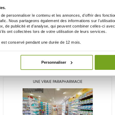
ION
REGENERATE BAIN DE BOUCHE EXPERT
ML
FORMULE MOUSSANTE 50ML
ies.
6,92 €
8,99 €
e personnaliser le contenu et les annonces, d'offrir des fonctio
AJOUTER AU PANIER
rafic. Nous partageons également des informations sur l'utilisati
, de publicité et d'analyse, qui peuvent combiner celles-ci avec
ils ont collectées lors de votre utilisation de leurs services.
 est conservé pendant une durée de 12 mois.
Je souhaite m'inscrire à la newsletter
Personnaliser
LA PARAPHARMACIE EN LIGNE BALDY MÉJEA
UNE VRAIE PARAPHARMACIE