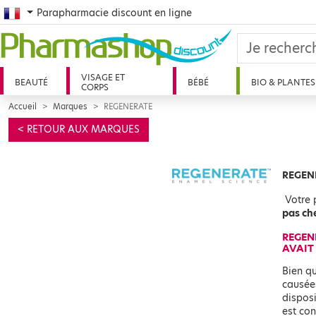
French
Parapharmacie discount en ligne
VISAGE ET
BEAUTÉ
BÉBÉ
BIO & PLANTES
CORPS
Accueil
Marques
REGENERATE
< RETOUR AUX MARQUES
REGENE
Votre 
pas che
REGENE
AVAIT 
Bien qu
causées
disposi
est co