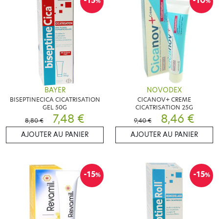
-15
-10
%
%
BAYER
NOVODEX
BISEPTINECICA CICATRISATION
CICANOV+ CREME
GEL 50G
CICATRISATION 25G
7,48 €
8,46 €
8,80 €
9,40 €
AJOUTER AU PANIER
AJOUTER AU PANIER
-15
-15
%
%