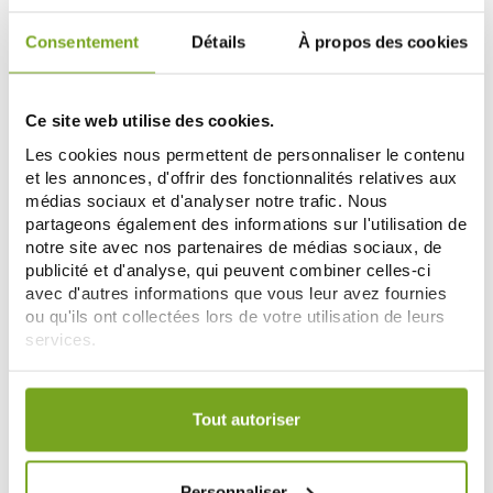
DIVERS
NOREVA
DERMATIX GEL DE SILICONE
NOREVA CICADIANE BARRIERE
CICATRICES 15G
CREME REPARATRICE 40ML
Consentement
Détails
À propos des cookies
31,61 €
5,59 €
33,99 €
6,99 €
AJOUTER AU PANIER
AJOUTER AU PANIER
Ce site web utilise des cookies.
Les cookies nous permettent de personnaliser le contenu
et les annonces, d'offrir des fonctionnalités relatives aux
-15
%
médias sociaux et d'analyser notre trafic. Nous
partageons également des informations sur l'utilisation de
notre site avec nos partenaires de médias sociaux, de
publicité et d'analyse, qui peuvent combiner celles-ci
avec d'autres informations que vous leur avez fournies
ou qu'ils ont collectées lors de votre utilisation de leurs
services.
Votre choix de consentement est conservé pendant une
PHARMASCIENCE
AVENE
durée de 12 mois.
PHARMASCIENCE HUILE
AVENE CICALFATE SPRAY
Tout autoriser
ESSENTIELLE CISTE LADANIFIERE
ASSECHANT REPARATEUR 100ML
8,50 €
BIO 5ML
11,77 €
13,85 €
AJOUTER AU PANIER
ME PRÉVENIR
Personnaliser