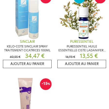
SINCLAIR
PURESSENTIEL
KELO-COTE SINCLAIR SPRAY
PURESSENTIEL HUILE
TRAITEMENT CICATRICES 100ML
ESSENTIELLE CISTE LADANIFERE
34,47 €
BIO 5ML
13,55 €
40,55 €
16,93 €
AJOUTER AU PANIER
AJOUTER AU PANIER
-15
%