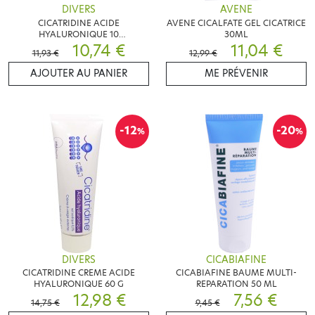
DIVERS
AVENE
CICATRIDINE ACIDE
AVENE CICALFATE GEL CICATRICE
HYALURONIQUE 10
30ML
SUPPOSITOIRES
10,74 €
11,04 €
11,93 €
12,99 €
AJOUTER AU PANIER
ME PRÉVENIR
-12
-20
%
%
DIVERS
CICABIAFINE
CICATRIDINE CREME ACIDE
CICABIAFINE BAUME MULTI-
HYALURONIQUE 60 G
REPARATION 50 ML
12,98 €
7,56 €
14,75 €
9,45 €