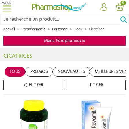
MENU
PRO
0
COMPTE
PANI
Accueil
Parapharmacie
Par zones
Peau
Cicatrices
Menu Parapharmacie
CICATRICES
Réparer les petits maux du quotidien ? Donner les premiers soins 
TOUS
PROMOS
NOUVEAUTÉS
MEILLEURES VEN
FILTRER
TRIER