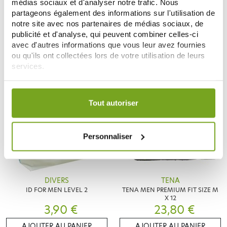
TENA
TENA
médias sociaux et d'analyser notre trafic. Nous
TENA PROSKIN PANTS SUPER
TENA MEN ACTIVE FIT NIVEAU 1
partageons également des informations sur l'utilisation de
TAILLE XL 12 CULOTTES !!2 MAX
24 PROTECTIONS ABSORBANTES
notre site avec nos partenaires de médias sociaux, de
PAR CDE!!
29,65 €
12,40 €
32,95 €
publicité et d'analyse, qui peuvent combiner celles-ci
avec d'autres informations que vous leur avez fournies
ME PRÉVENIR
AJOUTER AU PANIER
ou qu'ils ont collectées lors de votre utilisation de leurs
services.
Votre choix de consentement est conservé pendant une
durée de 12 mois.
Tout autoriser
Personnaliser
DIVERS
TENA
ID FOR MEN LEVEL 2
TENA MEN PREMIUM FIT SIZE M
X 12
3,90 €
23,80 €
AJOUTER AU PANIER
AJOUTER AU PANIER