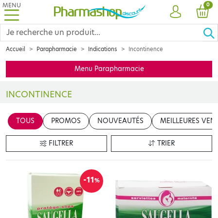
MENU
PRO
0
COMPTE
PANI
Accueil
Parapharmacie
Indications
Incontinence
Menu Parapharmacie
INCONTINENCE
Réparer les petits maux du quotidien ? Donner les premiers soins
TOUS
PROMOS
NOUVEAUTÉS
MEILLEURES VEN
FILTRER
TRIER
-11
%