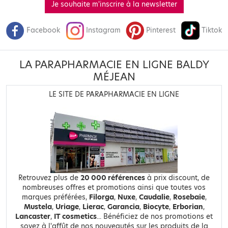
Je souhaite m'inscrire à la newsletter
Facebook
Instagram
Pinterest
Tiktok
LA PARAPHARMACIE EN LIGNE BALDY
MÉJEAN
LE SITE DE PARAPHARMACIE EN LIGNE
Retrouvez plus de
20 000 références
à prix discount, de
nombreuses offres et promotions ainsi que toutes vos
marques préférées,
Filorga
,
Nuxe
,
Caudalie
,
Rosebaie
,
Mustela
,
Uriage
,
Lierac
,
Garancia
,
Biocyte
,
Erborian
,
Lancaster
,
IT cosmetics
... Bénéficiez de nos promotions et
soyez à l'affût de nos nouveautés sur les produits de la