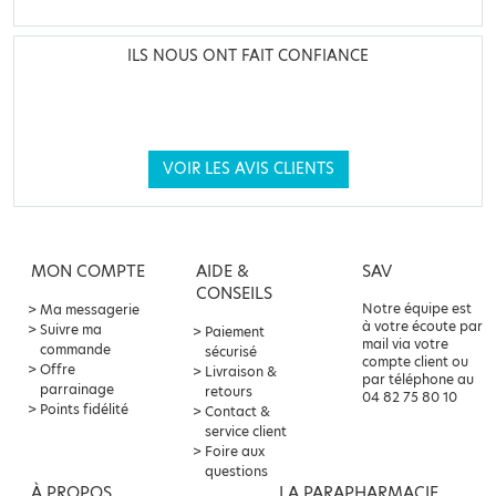
ILS NOUS ONT FAIT CONFIANCE
VOIR LES AVIS CLIENTS
MON COMPTE
AIDE &
SAV
CONSEILS
Notre équipe est
Ma messagerie
à votre écoute par
Suivre ma
Paiement
mail via votre
commande
sécurisé
compte client ou
Offre
Livraison &
par téléphone au
parrainage
retours
04 82 75 80 10
Points fidélité
Contact &
service client
Foire aux
questions
À PROPOS
LA PARAPHARMACIE