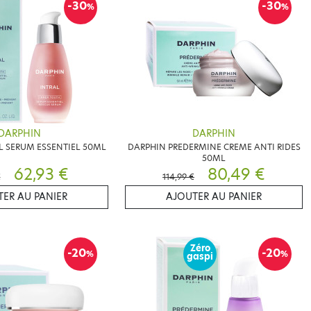
-30
-30
%
%
DARPHIN
DARPHIN
L SERUM ESSENTIEL 50ML
DARPHIN PREDERMINE CREME ANTI RIDES
50ML
62,93 €
80,49 €
€
114,99 €
ER AU PANIER
AJOUTER AU PANIER
Zéro
-20
-20
%
%
gaspi