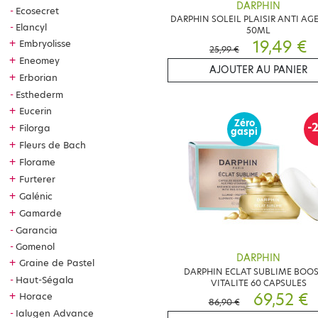
DARPHIN
Ecosecret
DARPHIN SOLEIL PLAISIR ANTI AGE
Elancyl
50ML
19,49 €
+
Embryolisse
25,99 €
+
Eneomey
AJOUTER AU PANIER
+
Erborian
Esthederm
+
Eucerin
Zéro
-
+
Filorga
gaspi
+
Fleurs de Bach
+
Florame
+
Furterer
+
Galénic
+
Gamarde
Garancia
Gomenol
DARPHIN
+
Graine de Pastel
DARPHIN ECLAT SUBLIME BOOS
Haut-Ségala
VITALITE 60 CAPSULES
69,52 €
+
Horace
86,90 €
Ialugen Advance