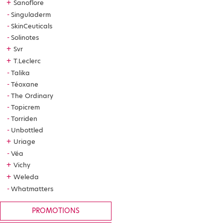
+
Sanoflore
Singuladerm
SkinCeuticals
Solinotes
+
Svr
+
T.Leclerc
Talika
Téoxane
The Ordinary
Topicrem
Torriden
Unbottled
+
Uriage
Véa
+
Vichy
+
Weleda
Whatmatters
PROMOTIONS