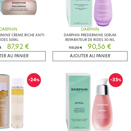
DARPHIN
DARPHIN
MINE CREME RICHE ANTI-
DARPHIN PREDERMINE SERUM
IDES 50ML
REPARATEUR DE RIDES 30 ML
87,92 €
90,56 €
€
113,20 €
ER AU PANIER
AJOUTER AU PANIER
-24
-33
%
%