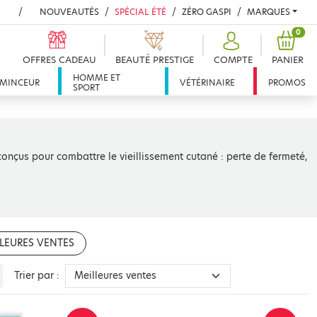
NOUVEAUTÉS
SPÉCIAL ÉTÉ
ZÉRO GASPI
MARQUES
PROD
0
OFFRES CADEAU
BEAUTÉ PRESTIGE
COMPTE
PANIER
HOMME ET
MINCEUR
VÉTÉRINAIRE
PROMOS
SPORT
nçus pour combattre le vieillissement cutané : perte de fermeté,
LEURES VENTES
Trier par :