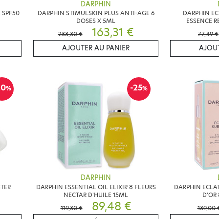
DARPHIN
 SPF50
DARPHIN STIMULSKIN PLUS ANTI-AGE 6
DARPHIN EC
DOSES X 5ML
ESSENCE R
163,31 €
233,30 €
77,49 €
AJOUTER AU PANIER
AJOUT
20
-25
%
%
DARPHIN
TER
DARPHIN ESSENTIAL OIL ELIXIR 8 FLEURS
DARPHIN ECLAT
NECTAR D'HUILE 15ML
D'OR
89,48 €
119,30 €
139,00 