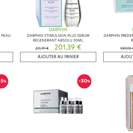
DARPHIN
 PEAU
DARPHIN STIMULSKIN PLUS SERUM
DARPHIN PREDER
REGENERANT ABSOLU 30ML
R
201,39 €
211,99 €
109,90 
AJOUTER AU PANIER
AJOUT
25
-30
%
%