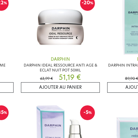
22
-20
%
%
DARPHIN
EME
DARPHIN IDEAL RESSOURCE ANTI AGE &
DARPHIN INTRA
ECLAT NUIT POT 50ML
51,19 €
63,99 €
89,90 
AJOUTER AU PANIER
AJOUT
35
-5
%
%