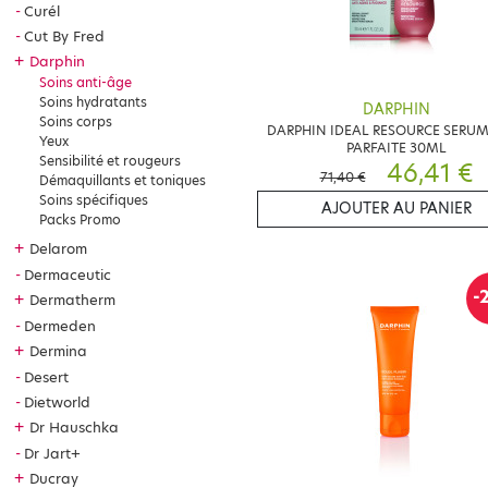
Curél
Cut By Fred
+
Darphin
Soins anti-âge
Soins hydratants
DARPHIN
Soins corps
DARPHIN IDEAL RESOURCE SERUM
Yeux
PARFAITE 30ML
Sensibilité et rougeurs
46,41 €
71,40 €
Démaquillants et toniques
Soins spécifiques
AJOUTER AU PANIER
Packs Promo
+
Delarom
Dermaceutic
-
+
Dermatherm
Dermeden
+
Dermina
Desert
Dietworld
+
Dr Hauschka
Dr Jart+
+
Ducray