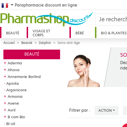
French
Parapharmacie discount en ligne
VISAGE ET
BEAUTÉ
BÉBÉ
BIO & PLANTES
CORPS
Accueil
Beauté
Darphin
Soins anti-âge
SO
BEAUTÉ
Déc
+
Aderma
rid
+
Ahava
+
Annemarie Borlind
Apivita
Arganicare
+
Armonia
+
Avene
+
Avril
Filtrer par :
ACTION
+
B com Bio
BI-oil