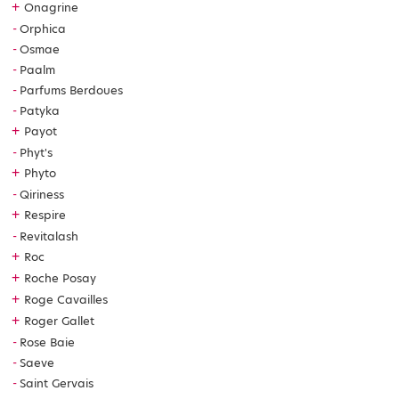
+
Onagrine
Orphica
Osmae
Paalm
Parfums Berdoues
Patyka
+
Payot
Phyt's
+
Phyto
Qiriness
+
Respire
Revitalash
+
Roc
+
Roche Posay
+
Roge Cavailles
+
Roger Gallet
Rose Baie
Saeve
Saint Gervais