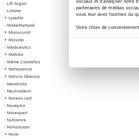
sociaux et d'analyser notre t
Lift Argan
partenaires de médias sociaux
Lutsine
vous leur avez fournies ou qu'
+
Lysedia
MakeMymask
Votre choix de consentement
+
Manucurist
+
Mavala
Mediceutics
+
Melvita
Même Cosmetics
+
Natessance
+
Natura Siberica
Neostrata
Neutraderm
+
Noreva Led
Novépha
Novexpert
Nubiance
Nuhanciam
+
Nuxe