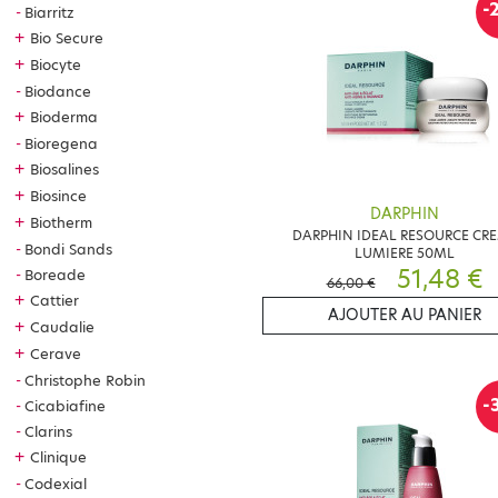
-
Biarritz
+
Bio Secure
+
Biocyte
Biodance
+
Bioderma
Bioregena
+
Biosalines
+
Biosince
DARPHIN
+
Biotherm
DARPHIN IDEAL RESOURCE CR
Bondi Sands
LUMIERE 50ML
51,48 €
Boreade
66,00 €
+
Cattier
AJOUTER AU PANIER
+
Caudalie
+
Cerave
Christophe Robin
-
Cicabiafine
Clarins
+
Clinique
Codexial