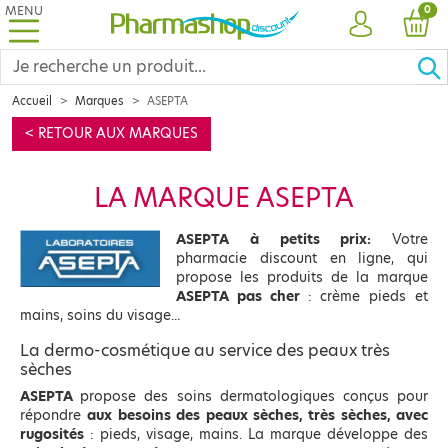
MENU
PRO
0
COMPTE
PANI
Accueil
Marques
ASEPTA
< RETOUR AUX MARQUES
LA MARQUE ASEPTA
ASEPTA à petits prix:
Votre
pharmacie discount en ligne, qui
propose les produits de la marque
ASEPTA pas cher
: crème pieds et
mains, soins du visage...
La dermo-cosmétique au service des peaux très
sèches
ASEPTA
propose des soins dermatologiques conçus pour
répondre
aux besoins des peaux sèches, très sèches, avec
rugosités
: pieds, visage, mains. La marque développe des