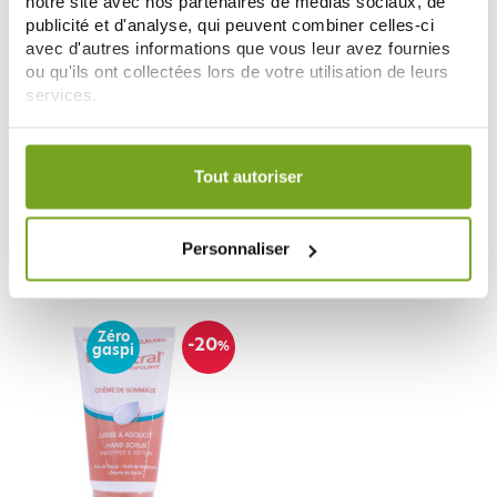
notre site avec nos partenaires de médias sociaux, de
publicité et d'analyse, qui peuvent combiner celles-ci
avec d'autres informations que vous leur avez fournies
ou qu'ils ont collectées lors de votre utilisation de leurs
services.
Votre choix de consentement est conservé pendant une
ASEPTA
ASEPTA
durée de 12 mois.
CICALEINE FILM ISOLANT
ONYKOLEINE SOLUTION
Tout autoriser
DOIGTS TALONS 5.5 ML
ASSAINISSANTE ONGLES 10ML
9,17 €
8,25 €
Personnaliser
AJOUTER AU PANIER
AJOUTER AU PANIER
Zéro
-20
%
gaspi