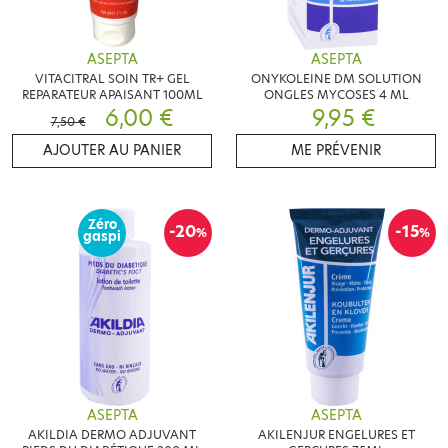
ASEPTA
ASEPTA
VITACITRAL SOIN TR+ GEL
ONYKOLEINE DM SOLUTION
REPARATEUR APAISANT 100ML
ONGLES MYCOSES 4 ML
6,00 €
9,95 €
7,50 €
AJOUTER AU PANIER
ME PRÉVENIR
Zéro
-20
-15
%
%
gaspi
ASEPTA
ASEPTA
AKILDIA DERMO ADJUVANT
AKILENJUR ENGELURES ET