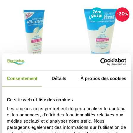
Zéro
-20
%
gaspi
ASEPTA
ASEPTA
VITA CITRAL CREME HYDRATANTE
VITA CITRAL CREME HYDRATANTE
Consentement
Détails
À propos des cookies
MAINS SECHES 100ML
MAINS 50ML
5,50 €
2,39 €
2,99 €
AJOUTER AU PANIER
AJOUTER AU PANIER
Ce site web utilise des cookies.
Les cookies nous permettent de personnaliser le contenu
et les annonces, d'offrir des fonctionnalités relatives aux
médias sociaux et d'analyser notre trafic. Nous
partageons également des informations sur l'utilisation de