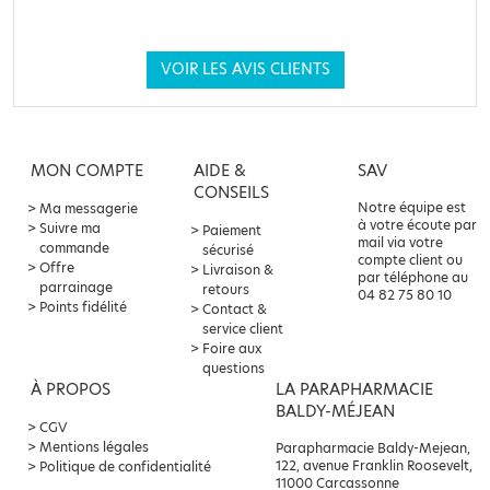
VOIR LES AVIS CLIENTS
MON COMPTE
AIDE &
SAV
CONSEILS
Notre équipe est
Ma messagerie
à votre écoute par
Suivre ma
Paiement
mail via votre
commande
sécurisé
compte client ou
Offre
Livraison &
par téléphone au
parrainage
retours
04 82 75 80 10
Points fidélité
Contact &
service client
Foire aux
questions
À PROPOS
LA PARAPHARMACIE
BALDY-MÉJEAN
CGV
Mentions légales
Parapharmacie Baldy-Mejean,
122, avenue Franklin Roosevelt,
Politique de confidentialité
11000 Carcassonne