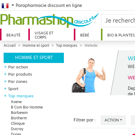
French
Parapharmacie discount en ligne
VISAGE ET
BEAUTÉ
BÉBÉ
BIO & PLANTES
CORPS
Accueil
Homme et sport
Top marques
Weleda
W
HOMME ET SPORT
WEL
+
Par action
+
Par produits
WEL
+
Par zones
Dep
+
Sport
de 
+
Top marques
pro
Avene
pou
B Com Bio Homme
ant
Barbewin
Biotherm
Filtrer par :
ACTION
Clinique
Ducray
Durex