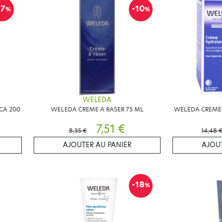
17
-10
%
%
WELEDA
CA 200
WELEDA CREME A RASER 75 ML
WELEDA CREME
7,51 €
8,35 €
14,48 
AJOUTER AU PANIER
AJOUT
-18
%