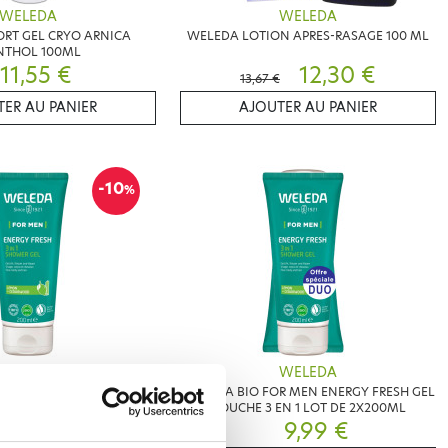
WELEDA
WELEDA
RT GEL CRYO ARNICA
WELEDA LOTION APRES-RASAGE 100 ML
THOL 100ML
11,55 €
12,30 €
13,67 €
ER AU PANIER
AJOUTER AU PANIER
-10
%
WELEDA
WELEDA
R MEN ENERGY FRESH GEL
WELEDA BIO FOR MEN ENERGY FRESH GEL
E 3 EN 1 200ML
DOUCHE 3 EN 1 LOT DE 2X200ML
5,35 €
9,99 €
€