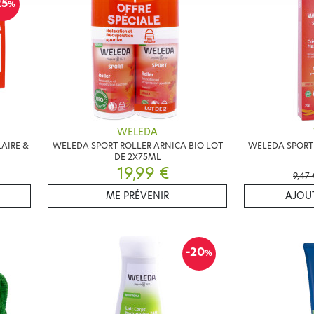
25
%
WELEDA
AIRE &
WELEDA SPORT ROLLER ARNICA BIO LOT
WELEDA SPORT
DE 2X75ML
19,99 €
9,47 
ME PRÉVENIR
AJOUT
-20
%