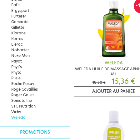
-
Eafit
Ergysport
Furterer
Gamarde
Gillette
Klorane
Korres
Lierac
Nobacter
Nuxe Men
Payot
WELEDA
Phyt's
WELEDA HUILE DE MASSAGE ARNI
Phyto
ML
Pileje
15,36 €
18,50 €
Roche Posay
Rogé Cavaillès
AJOUTER AU PANIER
Roger Gallet
Somatoline
STC Nutrition
Vichy
Weleda
PROMOTIONS