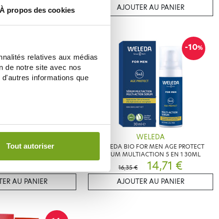
ER AU PANIER
AJOUTER AU PANIER
À propos des cookies
-10
-10
%
%
nnalités relatives aux médias
on de notre site avec nos
 d'autres informations que
WELEDA
WELEDA
Tout autoriser
CA BAIN RECUPERATION
WELEDA BIO FOR MEN AGE PROTECT
RTIVE 200ML
SERUM MULTIACTION 5 EN 1 30ML
12,15 €
14,71 €
€
16,35 €
ER AU PANIER
AJOUTER AU PANIER