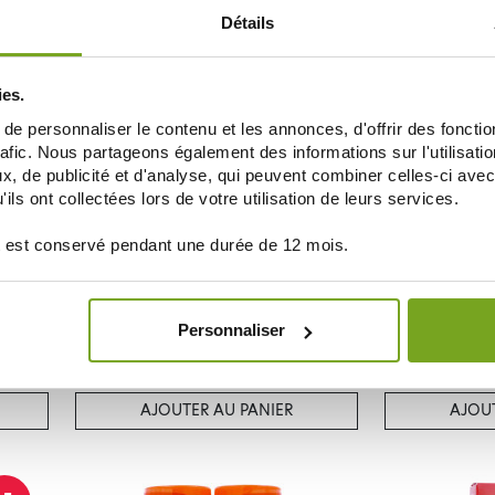
AJOUTER AU PANIER
AJOUT
Détails
ies.
-10
%
e personnaliser le contenu et les annonces, d'offrir des fonctio
rafic. Nous partageons également des informations sur l'utilisati
, de publicité et d'analyse, qui peuvent combiner celles-ci avec
ils ont collectées lors de votre utilisation de leurs services.
 est conservé pendant une durée de 12 mois.
WELEDA
Personnaliser
TALITÉ
WELEDA CREME MAINS & ONGLES
WELEDA ARNI
NOURRISSANTE BIO CITRUS 50ML
SPO
7,19 €
7,99 €
13,50 
AJOUTER AU PANIER
AJOUT