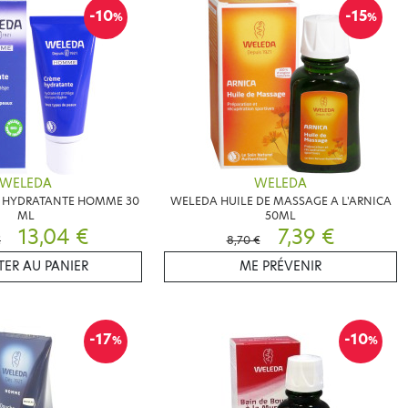
-10
-15
%
%
WELEDA
WELEDA
 HYDRATANTE HOMME 30
WELEDA HUILE DE MASSAGE A L'ARNICA
ML
50ML
13,04 €
7,39 €
€
8,70 €
ER AU PANIER
ME PRÉVENIR
-17
-10
%
%