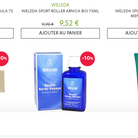
WELEDA
ULA 75
WELEDA SPORT ROLLER ARNICA BIO 75ML
WELEDA SPO
MEN
9,52 €
11,90 €
AJOUTER AU PANIER
AJOUT
10
-10
%
%
WELEDA
TANHIA
WELEDA BAUME APRES RASAGE 100 ML
WELEDA BIO FO
DOUCH
12,55 €
13,95 €
5,95 