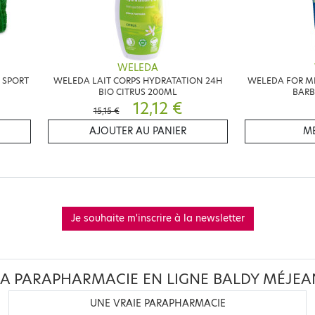
WELEDA
 SPORT
WELEDA LAIT CORPS HYDRATATION 24H
WELEDA FOR M
BIO CITRUS 200ML
BARB
12,12 €
15,15 €
AJOUTER AU PANIER
ME
Je souhaite m'inscrire à la newsletter
LA PARAPHARMACIE EN LIGNE BALDY MÉJEA
UNE VRAIE PARAPHARMACIE