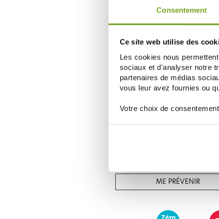
AJOUTER AU PANIER
Consentement
Ce site web utilise des cook
Les cookies nous permettent d
sociaux et d'analyser notre t
partenaires de médias sociaux
vous leur avez fournies ou qu'
Votre choix de consentement
WELEDA
WELEDA PEPTIPOWER TONUS & VI
60 GÉLULES
12,99 €
ME PRÉVENIR
Zéro