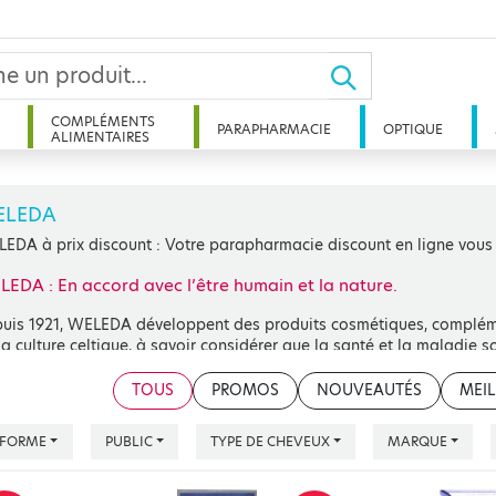
COMPLÉMENTS
PARAPHARMACIE
OPTIQUE
ALIMENTAIRES
ELEDA
EDA à prix discount : Votre parapharmacie discount en ligne vous
EDA : En accord avec l’être humain et la nature.
uis 1921, WELEDA développent des produits cosmétiques, compléme
la culture celtique, à savoir considérer que la santé et la maladie so
duits uniques, composés de substances naturelles : huiles végétales, h
r la plupart de cultures bio-dynamiques, biologiques ou de récolte
TOUS
PROMOS
NOUVEAUTÉS
MEIL
hroposophique : chaque patient est unique, donc, chaque traitement
FORME
PUBLIC
TYPE DE CHEVEUX
MARQUE