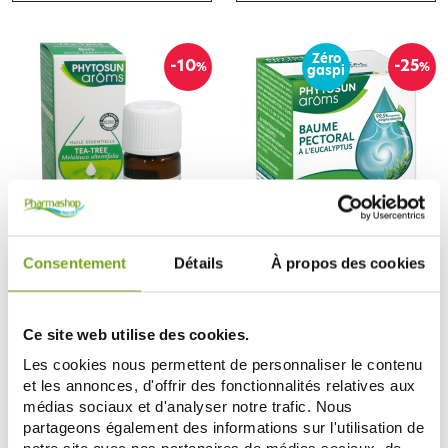
Zéro
-10
-25
%
%
gaspi
PHYTOSUN AROMS
PHYTOSUN AROMS
Consentement
Détails
À propos des cookies
PHYTOSUN AROMS HUILE
PHYTOSUN AROMS BAUME
ESSENTIELLE TEA TREE BIO 10 ML
HIVER EUCALYPTUS 60G
4,68 €
6,33 €
5,20 €
8,45 €
Ce site web utilise des cookies.
AJOUTER AU PANIER
AJOUTER AU PANIER
Les cookies nous permettent de personnaliser le contenu
et les annonces, d'offrir des fonctionnalités relatives aux
médias sociaux et d'analyser notre trafic. Nous
Zéro
Zéro
-20
-20
%
%
gaspi
gaspi
partageons également des informations sur l'utilisation de