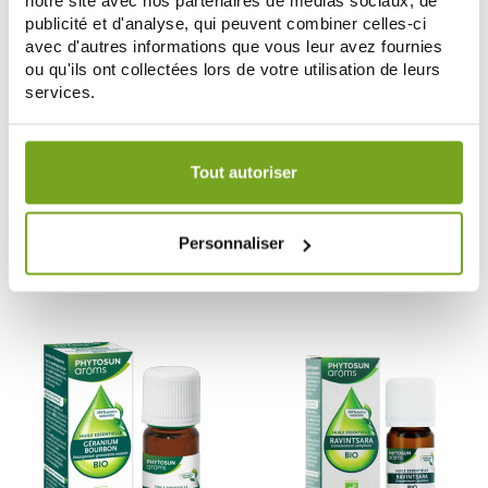
notre site avec nos partenaires de médias sociaux, de
publicité et d'analyse, qui peuvent combiner celles-ci
avec d'autres informations que vous leur avez fournies
ou qu'ils ont collectées lors de votre utilisation de leurs
services.
Votre choix de consentement est conservé pendant une
durée de 12 mois.
PHYTOSUN AROMS
PHYTOSUN AROMS
Tout autoriser
PHYTOSUN AROMS DIFFUSEUR
PHYTOSUN AROMS LAVAGE
ZEN COLOR ULTRASONIQUE
NASAL HYPERTONIQUE 100 ML
38,57 €
5,28 €
48,21 €
6,60 €
Personnaliser
AJOUTER AU PANIER
AJOUTER AU PANIER