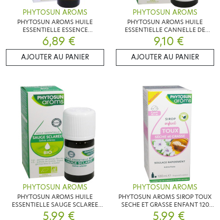
PHYTOSUN AROMS
PHYTOSUN AROMS
PHYTOSUN AROMS HUILE
PHYTOSUN AROMS HUILE
ESSENTIELLE ESSENCE
ESSENTIELLE CANNELLE DE
PAMPLEMOUSSE BIO 10 ML
6,89 €
CEYLAN 5 ML
9,10 €
AJOUTER AU PANIER
AJOUTER AU PANIER
PHYTOSUN AROMS
PHYTOSUN AROMS
PHYTOSUN AROMS HUILE
PHYTOSUN AROMS SIROP TOUX
ESSENTIELLE SAUGE SCLAREE
SECHE ET GRASSE ENFANT 120
BIO 5ML
5,99 €
5,99 €
ML