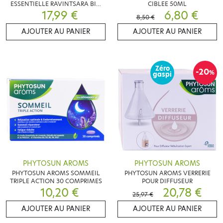
ESSENTIELLE RAVINTSARA BIO
CIBLEE 50ML
17,99 €
30ML
6,80 €
8,50 €
AJOUTER AU PANIER
AJOUTER AU PANIER
Zéro
-20
%
gaspi
PHYTOSUN AROMS
PHYTOSUN AROMS
PHYTOSUN AROMS SOMMEIL
PHYTOSUN AROMS VERRERIE
TRIPLE ACTION 30 COMPRIMES
POUR DIFFUSEUR
10,20 €
20,78 €
25,97 €
AJOUTER AU PANIER
AJOUTER AU PANIER