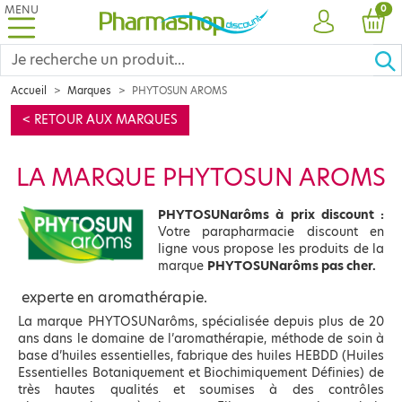
MENU
PRO
0
COMPTE
PANI
Accueil
Marques
PHYTOSUN AROMS
< RETOUR AUX MARQUES
LA MARQUE PHYTOSUN AROMS
PHYTOSUNarôms à prix discount :
Votre parapharmacie discount en
ligne vous propose les produits de la
marque
PHYTOSUNarôms pas cher.
experte en aromathérapie.
La marque PHYTOSUNarôms, spécialisée depuis plus de 20
ans dans le domaine de l’aromathérapie, méthode de soin à
base d’huiles essentielles, fabrique des huiles HEBDD (Huiles
Essentielles Botaniquement et Biochimiquement Définies) de
très hautes qualités et soumises à des contrôles