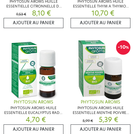
PHYTOSUN AROMS HUILLE
PHYTOSUN AROMS HUILE
ESSENTIELLE CITRONNELLE DE
ESSENTIELLE THYM A THYMOL
JAVA BIO 30 ML
8,10 €
CONFORT RESPIRATOIR 10 ML
10,70 €
9,53 €
AJOUTER AU PANIER
AJOUTER AU PANIER
-10
%
PHYTOSUN AROMS
PHYTOSUN AROMS
PHYTOSUN AROMS HUILE
PHYTOSUN AROMS HUILE
ESSENTIELLE EUCALYPTUS RADIE
ESSENTIELLE MENTHE POIVREE
4,70 €
10 ML
DIGESTION 10 ML
5,39 €
5,99 €
AJOUTER AU PANIER
AJOUTER AU PANIER