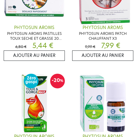
PHYTOSUN AROMS
PHYTOSUN AROMS
PHYTOSUN AROMS PASTILLES
PHYTOSUN AROMS PATCH
TOUX SECHE ET GRASSE 20
CHAUFFANT X3
PASTILLES
5,44 €
7,99 €
6,80 €
9,99 €
AJOUTER AU PANIER
AJOUTER AU PANIER
Zéro
-20
%
gaspi
PHYTOSUN AROMS
PHYTOSUN AROMS