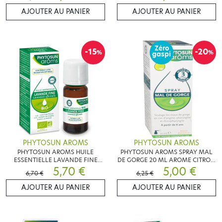
AJOUTER AU PANIER
AJOUTER AU PANIER
Zéro
-15
-20
%
%
gaspi
PHYTOSUN AROMS
PHYTOSUN AROMS
PHYTOSUN AROMS HUILE
PHYTOSUN AROMS SPRAY MAL
ESSENTIELLE LAVANDE FINE
DE GORGE 20 ML AROME CITRON
RELEXATION 10 ML
5,70 €
MIEL
5,00 €
6,70 €
6,25 €
AJOUTER AU PANIER
AJOUTER AU PANIER