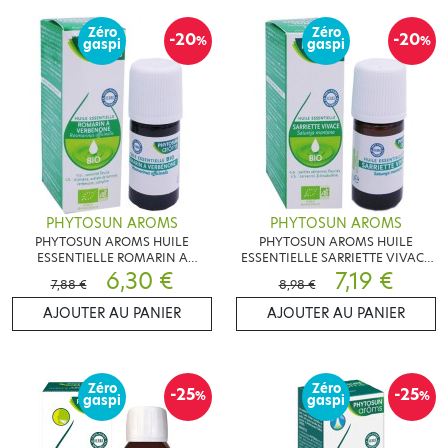
Zéro
Zéro
-20
-20
%
%
gaspi
gaspi
PHYTOSUN AROMS
PHYTOSUN AROMS
PHYTOSUN AROMS HUILE
PHYTOSUN AROMS HUILE
ESSENTIELLE ROMARIN A
ESSENTIELLE SARRIETTE VIVACE
VERBENONE BIO 5ML
6,30 €
BIO 5ML
7,19 €
7,88 €
8,98 €
AJOUTER AU PANIER
AJOUTER AU PANIER
Zéro
Zéro
-25
-25
%
%
gaspi
gaspi