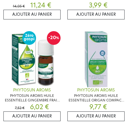
ROMAINE 5ML
11,24 €
FLACON 5ML
3,99 €
14,05 €
AJOUTER AU PANIER
AJOUTER AU PANIER
Zéro
-20
%
gaspi
PHYTOSUN AROMS
PHYTOSUN AROMS
PHYTOSUN AROMS HUILE
PHYTOSUN AROMS HUILE
ESSENTIELLE GINGEMBRE FRAIS
ESSENTIELLE ORIGAN COMPACT
BIO 5ML
6,02 €
BIO 10ML
9,77 €
7,52 €
AJOUTER AU PANIER
AJOUTER AU PANIER