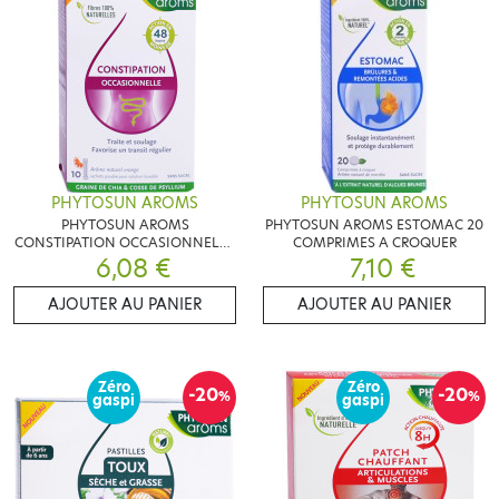
PHYTOSUN AROMS
PHYTOSUN AROMS
PHYTOSUN AROMS
PHYTOSUN AROMS ESTOMAC 20
CONSTIPATION OCCASIONNELLE
COMPRIMES A CROQUER
10 SACHETS
6,08 €
7,10 €
AJOUTER AU PANIER
AJOUTER AU PANIER
Zéro
Zéro
-20
-20
%
%
gaspi
gaspi