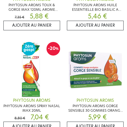
PHYTOSUN AROMS TOUX &
PHYTOSUN AROMS HUILE
GORGE MAX 120ML AROME
ESSENTIELLE BIO BASILIC A
CITRON
5,88 €
LINALOL 5ML
5,46 €
7,35 €
AJOUTER AU PANIER
AJOUTER AU PANIER
Zéro
-20
%
gaspi
PHYTOSUN AROMS
PHYTOSUN AROMS
PHYTOSUN AROMS SPRAY NASAL
PHYTOSUN AROMS GORGE
MAX 20ML
SENSIBLE 30 GOMMES ORANGE
7,04 €
EUCALYPTUS
5,99 €
8,80 €
AJOUTER AU PANIER
AJOUTER AU PANIER