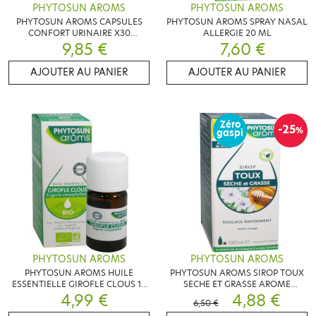
PHYTOSUN AROMS
PHYTOSUN AROMS
PHYTOSUN AROMS CAPSULES
PHYTOSUN AROMS SPRAY NASAL
CONFORT URINAIRE X30
ALLERGIE 20 ML
CAPSULES
9,85 €
7,60 €
AJOUTER AU PANIER
AJOUTER AU PANIER
Zéro
-25
%
gaspi
PHYTOSUN AROMS
PHYTOSUN AROMS
PHYTOSUN AROMS HUILE
PHYTOSUN AROMS SIROP TOUX
ESSENTIELLE GIROFLE CLOUS 10
SECHE ET GRASSE AROME
4,99 €
ML
ORANGE 120 ML
4,88 €
6,50 €