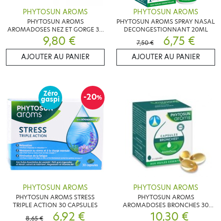
PHYTOSUN AROMS
PHYTOSUN AROMS
PHYTOSUN AROMS
PHYTOSUN AROMS SPRAY NASAL
AROMADOSES NEZ ET GORGE 30
DECONGESTIONNANT 20ML
CAPSULES
9,80 €
6,75 €
7,50 €
AJOUTER AU PANIER
AJOUTER AU PANIER
Zéro
-20
%
gaspi
PHYTOSUN AROMS
PHYTOSUN AROMS
PHYTOSUN AROMS STRESS
PHYTOSUN AROMS
TRIPLE ACTION 30 CAPSULES
AROMADOSES BRONCHES 30
6,92 €
10,30 €
CAPSULES
8,65 €