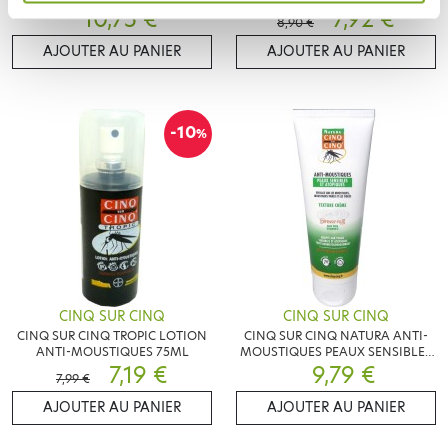
RECHARGES
10,75 €
75ML
7,92 €
8,90 €
AJOUTER AU PANIER
AJOUTER AU PANIER
-10
%
CINQ SUR CINQ
CINQ SUR CINQ
CINQ SUR CINQ TROPIC LOTION
CINQ SUR CINQ NATURA ANTI-
ANTI-MOUSTIQUES 75ML
MOUSTIQUES PEAUX SENSIBLES
7,19 €
9,79 €
100ML
7,99 €
AJOUTER AU PANIER
AJOUTER AU PANIER