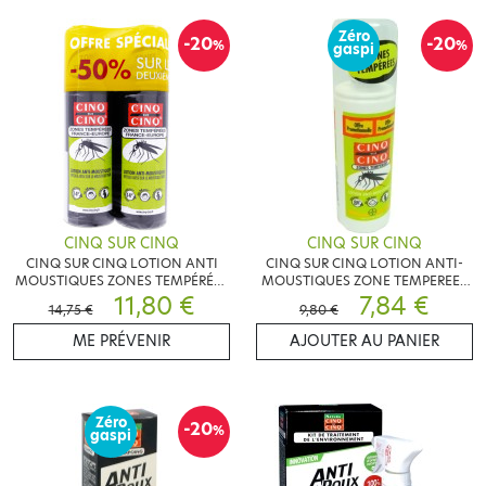
Zéro
-20
-20
%
%
gaspi
CINQ SUR CINQ
CINQ SUR CINQ
CINQ SUR CINQ LOTION ANTI
CINQ SUR CINQ LOTION ANTI-
MOUSTIQUES ZONES TEMPÉRÉES
MOUSTIQUES ZONE TEMPEREES
2X100ML
11,80 €
100ML
7,84 €
14,75 €
9,80 €
ME PRÉVENIR
AJOUTER AU PANIER
Zéro
-20
%
gaspi