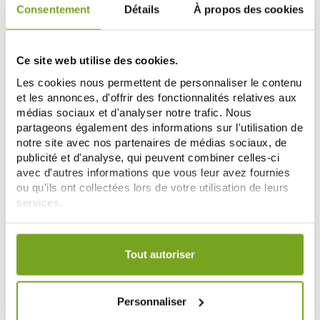
Consentement
Détails
À propos des cookies
CINQ SUR CINQ
CINQ SUR CINQ
CINQ SUR CINQ 30 PLAQUETTES
CINQ SUR CINQ ROLL'ON ANTI-
Ce site web utilise des cookies.
POUR DIFFUSEUR DOUBLE USAGE
MOUSTIQUES CITRIODORA 50ML
9,05 €
6,84 €
10,65 €
8,55 €
Les cookies nous permettent de personnaliser le contenu
et les annonces, d'offrir des fonctionnalités relatives aux
ME PRÉVENIR
AJOUTER AU PANIER
médias sociaux et d'analyser notre trafic. Nous
partageons également des informations sur l'utilisation de
notre site avec nos partenaires de médias sociaux, de
publicité et d'analyse, qui peuvent combiner celles-ci
-11
%
avec d'autres informations que vous leur avez fournies
ou qu'ils ont collectées lors de votre utilisation de leurs
services.
Votre choix de consentement est conservé pendant une
durée de 12 mois.
Tout autoriser
CINQ SUR CINQ
CINQ SUR CINQ
Personnaliser
CINQ SUR CINQ BRACELET ANTI
CINQ SUR CINQ TROPIC MONOÏ
MOUSTIQUE NOIR + 2
LOTION ANTI-MOUSTIQUES