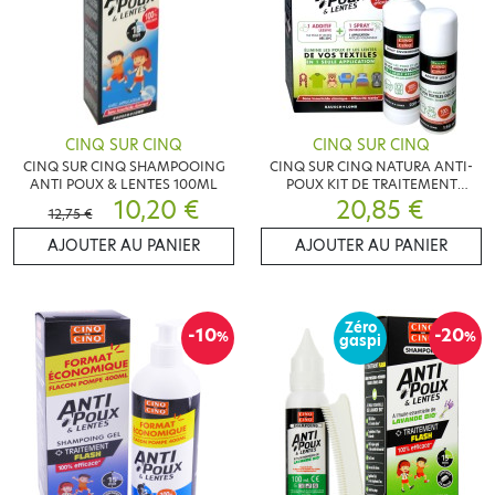
CINQ SUR CINQ
CINQ SUR CINQ
CINQ SUR CINQ SHAMPOOING
CINQ SUR CINQ NATURA ANTI-
ANTI POUX & LENTES 100ML
POUX KIT DE TRAITEMENT
10,20 €
ENVIRONNEMENT
20,85 €
12,75 €
AJOUTER AU PANIER
AJOUTER AU PANIER
Zéro
-10
-20
%
%
gaspi