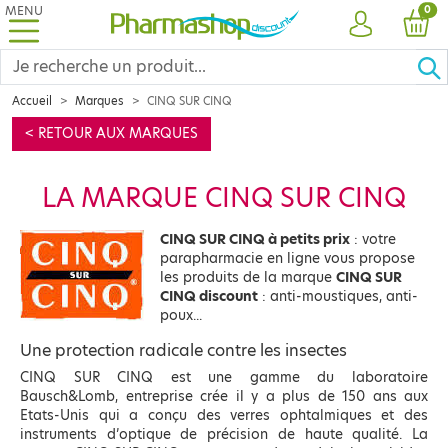
MENU
PRO
0
COMPTE
PANI
Accueil
Marques
CINQ SUR CINQ
< RETOUR AUX MARQUES
LA MARQUE CINQ SUR CINQ
CINQ SUR CINQ à petits prix
: votre
parapharmacie en ligne vous propose
les produits de la marque
CINQ SUR
CINQ discount
: anti-moustiques, anti-
poux...
Une protection radicale contre les insectes
CINQ SUR CINQ est une gamme du laboratoire
Bausch&Lomb, entreprise crée il y a plus de 150 ans aux
Etats-Unis qui a conçu des verres ophtalmiques et des
instruments d’optique de précision de haute qualité. La