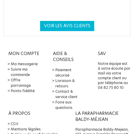
VOIR LES AVIS CLIENTS
MON COMPTE
AIDE &
SAV
CONSEILS
Notre équipe est
Ma messagerie
à votre écoute par
Suivre ma
Paiement
mail via votre
commande
sécurisé
compte client ou
Offre
Livraison &
par téléphone au
parrainage
retours
04 82 75 80 10
Points fidélité
Contact &
service client
Foire aux
questions
À PROPOS
LA PARAPHARMACIE
BALDY-MÉJEAN
CGV
Mentions légales
Parapharmacie Baldy-Mejean,