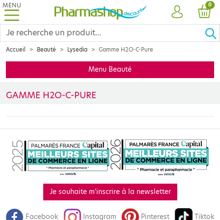
MENU
PRO
0
COMPTE
PANI
Accueil
Beauté
Lysedia
Gamme H2O-C-Pure
Menu Beauté
GAMME H2O-C-PURE
Le laboratoire Lysedia
développe
des soins cosmétiques totalem
Je souhaite m'inscrire à la newsletter
Facebook
Instagram
Pinterest
Tiktok