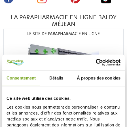
LA PARAPHARMACIE EN LIGNE BALDY
MÉJEAN
LE SITE DE PARAPHARMACIE EN LIGNE
Consentement
Détails
À propos des cookies
Retrouvez plus de
20 000 références
à prix discount, de
nombreuses offres et promotions ainsi que toutes vos
marques préférées,
Filorga
,
Nuxe
,
Caudalie
,
Rosebaie
,
Mustela
,
Uriage
,
Lierac
,
Garancia
,
Biocyte
,
Erborian
,
Ce site web utilise des cookies.
Lancaster
,
IT cosmetics
... Bénéficiez de nos promotions et
Les cookies nous permettent de personnaliser le contenu
soyez à l'affût de nos nouveautés sur les produits de la
parapharmacie, les produits de beauté, les produits bio...
et les annonces, d'offrir des fonctionnalités relatives aux
médias sociaux et d'analyser notre trafic. Nous
DÉCOUVRIR LA PARAPHARMACIE
partageons également des informations sur l'utilisation de