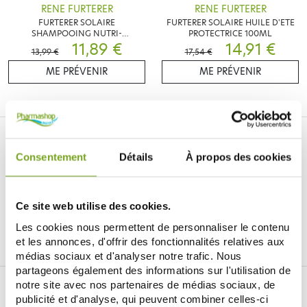
RENE FURTERER
RENE FURTERER
FURTERER SOLAIRE
FURTERER SOLAIRE HUILE D'ETE
SHAMPOOING NUTRI-
PROTECTRICE 100ML
REPARATEUR 200ML
11,89 €
14,91 €
13,99 €
17,54 €
ME PRÉVENIR
ME PRÉVENIR
Consentement
Détails
À propos des cookies
Je souhaite m'inscrire à la newsletter
Ce site web utilise des cookies.
Les cookies nous permettent de personnaliser le contenu
Facebook
Instagram
Pinterest
Tiktok
et les annonces, d'offrir des fonctionnalités relatives aux
médias sociaux et d'analyser notre trafic. Nous
partageons également des informations sur l'utilisation de
LA PARAPHARMACIE EN LIGNE BALDY
notre site avec nos partenaires de médias sociaux, de
MÉJEAN
publicité et d'analyse, qui peuvent combiner celles-ci