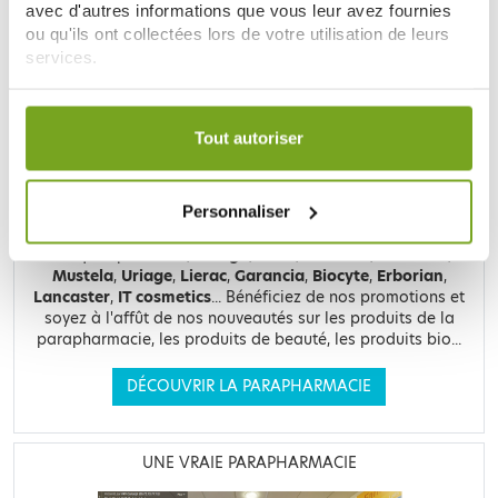
avec d'autres informations que vous leur avez fournies
LE SITE DE PARAPHARMACIE EN LIGNE
ou qu'ils ont collectées lors de votre utilisation de leurs
services.
Votre choix de consentement est conservé pendant une
durée de 12 mois.
Tout autoriser
Personnaliser
Retrouvez plus de
20 000 références
à prix discount, de
nombreuses offres et promotions ainsi que toutes vos
marques préférées,
Filorga
,
Nuxe
,
Caudalie
,
Rosebaie
,
Mustela
,
Uriage
,
Lierac
,
Garancia
,
Biocyte
,
Erborian
,
Lancaster
,
IT cosmetics
... Bénéficiez de nos promotions et
soyez à l'affût de nos nouveautés sur les produits de la
parapharmacie, les produits de beauté, les produits bio...
DÉCOUVRIR LA PARAPHARMACIE
UNE VRAIE PARAPHARMACIE