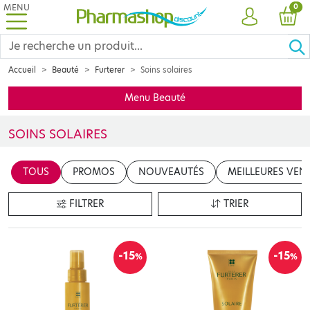
MENU
PRO
0
COMPTE
PANI
Accueil
Beauté
Furterer
Soins solaires
Menu Beauté
SOINS SOLAIRES
Découvrez notre sélection de soins capillaires solaires FURTERER
TOUS
PROMOS
NOUVEAUTÉS
MEILLEURES VEN
FILTRER
TRIER
-15
-15
%
%