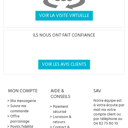
VOIR LA VISITE VIRTUELLE
ILS NOUS ONT FAIT CONFIANCE
VOIR LES AVIS CLIENTS
MON COMPTE
AIDE &
SAV
CONSEILS
Notre équipe est
Ma messagerie
à votre écoute par
Suivre ma
Paiement
mail via votre
commande
sécurisé
compte client ou
Offre
Livraison &
par téléphone au
parrainage
retours
04 82 75 80 10
Points fidélité
Contact &