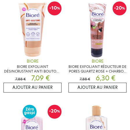
-10
-20
%
%
BIORE
BIORE
BIORE EXFOLIANT
BIORE EXFOLIANT RÉDUCTEUR DE
DÉSINCRUSTANT ANTI BOUTONS
PORES QUARTZ ROSE + CHARBON
125ML
7,09 €
110ML
6,30 €
7,88 €
7,88 €
AJOUTER AU PANIER
AJOUTER AU PANIER
Zéro
-20
%
gaspi