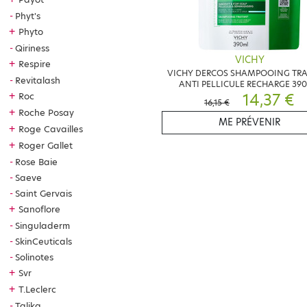
Phyt's
+
Phyto
Qiriness
VICHY
+
Respire
VICHY DERCOS SHAMPOOING TRA
Revitalash
ANTI PELLICULE RECHARGE 39
14,37 €
+
Roc
16,15 €
+
Roche Posay
ME PRÉVENIR
+
Roge Cavailles
+
Roger Gallet
Rose Baie
Saeve
Saint Gervais
+
Sanoflore
Singuladerm
SkinCeuticals
Solinotes
+
Svr
+
T.Leclerc
Talika