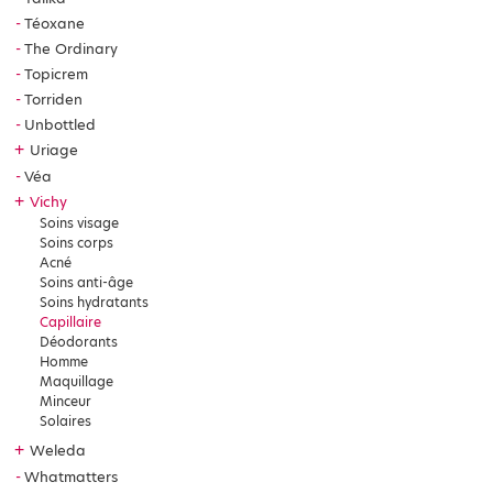
Téoxane
The Ordinary
Topicrem
Torriden
Unbottled
+
Uriage
Véa
+
Vichy
Soins visage
Soins corps
Acné
Soins anti-âge
Soins hydratants
Capillaire
Déodorants
Homme
Maquillage
Minceur
Solaires
+
Weleda
Whatmatters