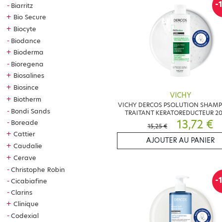
-
Biarritz
+
Bio Secure
+
Biocyte
Biodance
+
Bioderma
Bioregena
+
Biosalines
+
Biosince
VICHY
+
Biotherm
VICHY DERCOS PSOLUTION SHAM
Bondi Sands
TRAITANT KERATOREDUCTEUR 2
13,72 €
Boreade
15,25 €
+
Cattier
AJOUTER AU PANIER
+
Caudalie
+
Cerave
Christophe Robin
-
Cicabiafine
Clarins
+
Clinique
Codexial