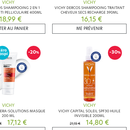
VICHY
VICHY
S SHAMPOOING 2 EN 1
VICHY DERCOS SHAMPOOING TRAITANT
I PELLICULAIRE 400ML
CHEVEUX SECS RECHARGE 390ML
18,99 €
16,15 €
ER AU PANIER
ME PRÉVENIR
Zéro
-20
-30
%
%
aspi
VICHY
VICHY
KERA-SOLUTIONS MASQUE
VICHY CAPITAL SOLEIL SPF30 HUILE
200 ML
INVISIBLE 200ML
17,12 €
14,80 €
€
21,15 €