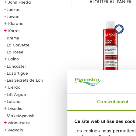
AJOUTER AU PANIER
+
John Frieda
Jonzac
Jowae
+
Klorane
+
Korres
Krème
La Corvette
La rosée
+
Laino
Lancaster
Lazartigue
Les Secrets de Loly
VICHY
+
Lierac
VICHY DERCOS COLLAGEN FILLE
SHAMPOING ULTRA REPARATEUR 
Lift Argan
17,85 €
Lutsine
Consentement
+
Lysedia
AJOUTER AU PANIER
MakeMymask
Ce site web utilise des cook
+
Manucurist
+
Mavala
Les cookies nous permettent d
-