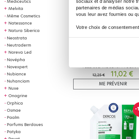
sociaux et d'analyser notre t
Mediceutics
partenaires de médias sociaux
+
Melvita
vous leur avez fournies ou qu'
Même Cosmetics
+
Natessance
Votre choix de consentement
+
Natura Siberica
Neostrata
Neutraderm
+
Noreva Led
VICHY
Novépha
VICHY DERCOS SHAMPOOING A
PELLICULAIRE SENSITIVE 200
Novexpert
11,02 €
Nubiance
12,25 €
Nuhanciam
ME PRÉVENIR
+
Nuxe
+
Onagrine
Orphica
-
Osmae
Paalm
Parfums Berdoues
Patyka
+
Payot