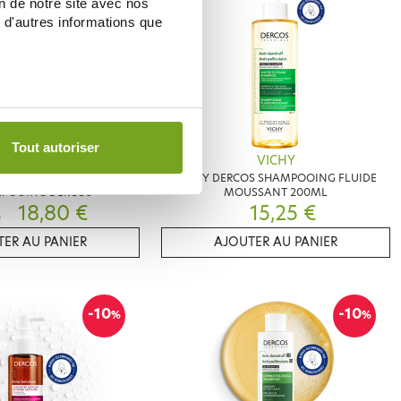
on de notre site avec nos
 d'autres informations que
Tout autoriser
VICHY
VICHY
RE FORCE SOIN ANTI AGE
VICHY DERCOS SHAMPOOING FLUIDE
MPOOING DERCOS
MOUSSANT 200ML
18,80 €
15,25 €
€
ER AU PANIER
AJOUTER AU PANIER
-10
-10
%
%