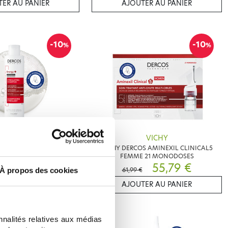
ER AU PANIER
AJOUTER AU PANIER
-10
-10
%
%
VICHY
VICHY
ERCOS SHAMPOOING
VICHY DERCOS AMINEXIL CLINICAL5
ISANT AMINEXIL
FEMME 21 MONODOSES
11,02 €
55,79 €
€
61,99 €
À propos des cookies
ER AU PANIER
AJOUTER AU PANIER
nnalités relatives aux médias
-20
%