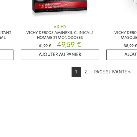
VICHY
ITANT
VICHY DERCOS AMINEXIL CLINICAL5
VICHY DERC
0ML
HOMME 21 MONODOSES
MASQUE 
49,59 €
61,99 €
38,99 €
AJOUTER AU PANIER
AJOUT
1
2
PAGE SUIVANTE
»