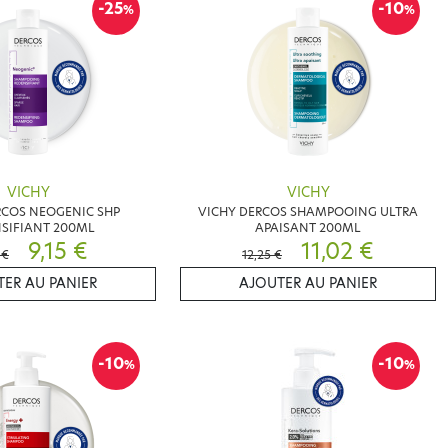
-25
-10
%
%
VICHY
VICHY
RCOS NEOGENIC SHP
VICHY DERCOS SHAMPOOING ULTRA
SIFIANT 200ML
APAISANT 200ML
9,15 €
11,02 €
 €
12,25 €
ER AU PANIER
AJOUTER AU PANIER
-10
-10
%
%