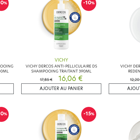
10
-10
%
%
VICHY
POOING
VICHY DERCOS ANTI-PELLICULAIRE DS
VICHY DE
00ML
SHAMPOOING TRAITANT 390ML
REDEN
16,06 €
17,85 €
12,20
AJOUTER AU PANIER
AJOUT
10
-15
%
%