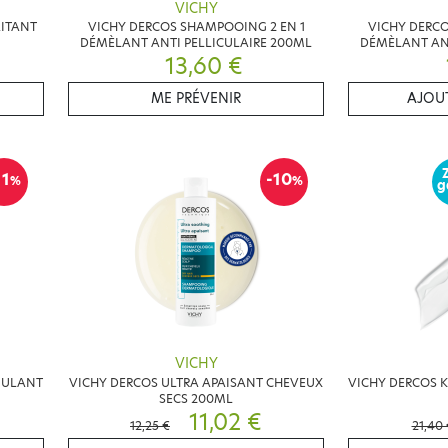
VICHY
ITANT
VICHY DERCOS SHAMPOOING 2 EN 1
VICHY DERCO
DÉMÈLANT ANTI PELLICULAIRE 200ML
DÉMÈLANT ANT
13,60 €
ME PRÉVENIR
AJOUT
11
-10
%
%
g
VICHY
MULANT
VICHY DERCOS ULTRA APAISANT CHEVEUX
VICHY DERCOS 
SECS 200ML
11,02 €
12,25 €
21,40 