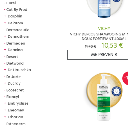
Curél
Cut By Fred
+
Darphin
+
Delarom
VICHY
Dermaceutic
VICHY DERCOS SHAMPOOING MI
+
Dermatherm
DOUX FORTIFIANT 400ML
Dermeden
10,53 €
11,70 €
+
Dermina
ME PRÉVENIR
Desert
Dietworld
+
Dr Hauschka
Dr Jart+
-
+
Ducray
Ecosecret
Elancyl
+
Embryolisse
+
Eneomey
+
Erborian
Esthederm