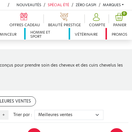
NOUVEAUTÉS
SPÉCIAL ÉTÉ
ZÉRO GASPI
MARQUES
PROD
0
OFFRES CADEAU
BEAUTÉ PRESTIGE
COMPTE
PANIER
HOMME ET
MINCEUR
VÉTÉRINAIRE
PROMOS
SPORT
conçus pour prendre soin des cheveux et des cuirs chevelus les
LEURES VENTES
Trier par :
+