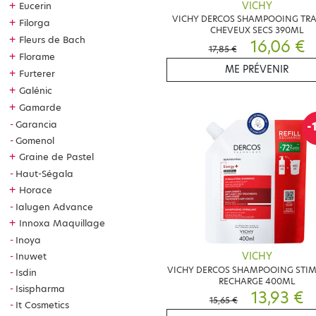
VICHY
+
Eucerin
VICHY DERCOS SHAMPOOING TRA
+
Filorga
CHEVEUX SECS 390ML
+
Fleurs de Bach
16,06 €
17,85 €
+
Florame
ME PRÉVENIR
+
Furterer
+
Galénic
+
Gamarde
Garancia
-
Gomenol
+
Graine de Pastel
Haut-Ségala
+
Horace
Ialugen Advance
+
Innoxa Maquillage
Inoya
Inuwet
VICHY
VICHY DERCOS SHAMPOOING STI
Isdin
RECHARGE 400ML
Isispharma
13,93 €
15,65 €
It Cosmetics