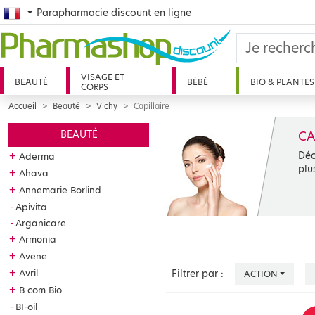
French
Parapharmacie discount en ligne
VISAGE ET
BEAUTÉ
BÉBÉ
BIO & PLANTES
CORPS
Accueil
Beauté
Vichy
Capillaire
CA
BEAUTÉ
Déc
+
Aderma
plu
+
Ahava
+
Annemarie Borlind
Apivita
Arganicare
+
Armonia
+
Avene
+
Avril
Filtrer par :
ACTION
+
B com Bio
BI-oil