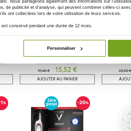
gaspi
rafic. Nous partageons également des informations sur l'utilisati
, de publicité et d'analyse, qui peuvent combiner celles-ci avec
ils ont collectées lors de votre utilisation de leurs services.
 est conservé pendant une durée de 12 mois.
Personnaliser
VICHY
NTI-
VICHY HYDRA MAG C+ SOIN HYDRATANT +
VICHY STRUCTU
 ML
SHAMPOOING DERCOS
+ SHA
15,52 €
19,40 €
23,50 
AJOUTER AU PANIER
AJOUT
Zéro
11
-20
%
%
gaspi