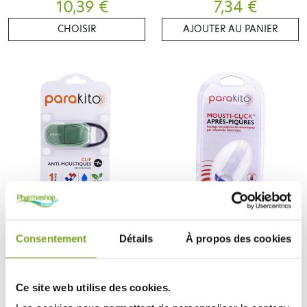
RECHARGEABLE !!COLORIS AU
10,39 €
7,34 €
CHOIX!!
CHOISIR
AJOUTER AU PANIER
PARA KITO
PARA KITO
PARAKITO CLIP ANTI-
PARAKITO MOUSTI-CLICK APRÈS
MOUSTIQUES RECHARGEABLE
PIQÛRES
Consentement
Détails
À propos des cookies
11,37 €
10,20 €
CHOISIR
AJOUTER AU PANIER
Ce site web utilise des cookies.