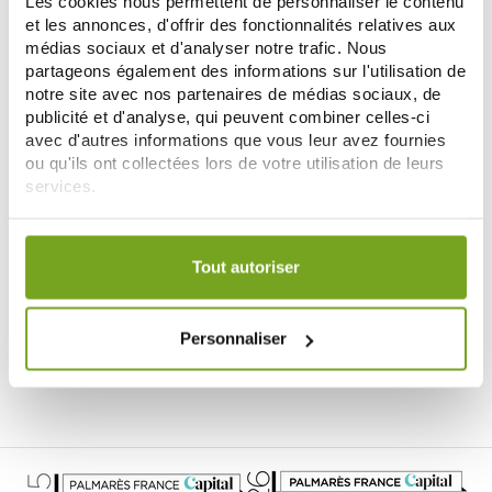
Les cookies nous permettent de personnaliser le contenu
et les annonces, d'offrir des fonctionnalités relatives aux
-15
%
médias sociaux et d'analyser notre trafic. Nous
partageons également des informations sur l'utilisation de
notre site avec nos partenaires de médias sociaux, de
publicité et d'analyse, qui peuvent combiner celles-ci
avec d'autres informations que vous leur avez fournies
ou qu'ils ont collectées lors de votre utilisation de leurs
services.
Votre choix de consentement est conservé pendant une
PARA KITO
durée de 12 mois.
PARAKITO TROPIC ROLL ON
Tout autoriser
ANTI-MOUSTIQUES & ANTI-
TIQUES 20ML
8,03 €
9,44 €
ME PRÉVENIR
Personnaliser