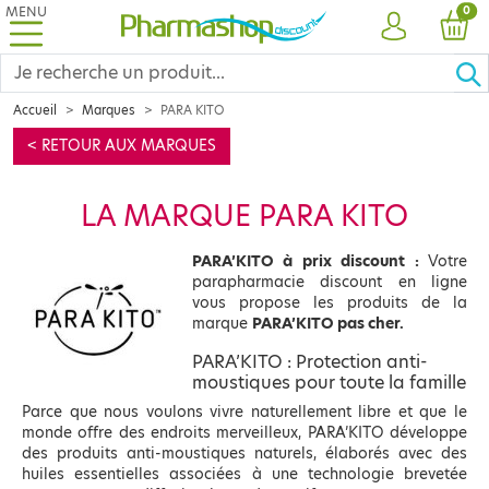
MENU
PRO
0
COMPTE
PANI
Accueil
Marques
PARA KITO
< RETOUR AUX MARQUES
LA MARQUE PARA KITO
PARA’KITO à prix discount :
Votre
parapharmacie discount en ligne
vous propose les produits de la
marque
PARA’KITO pas cher.
PARA’KITO : Protection anti-
moustiques pour toute la famille
Parce que nous voulons vivre naturellement libre et que le
monde offre des endroits merveilleux, PARA’KITO développe
des produits anti-moustiques naturels, élaborés avec des
huiles essentielles associées à une technologie brevetée