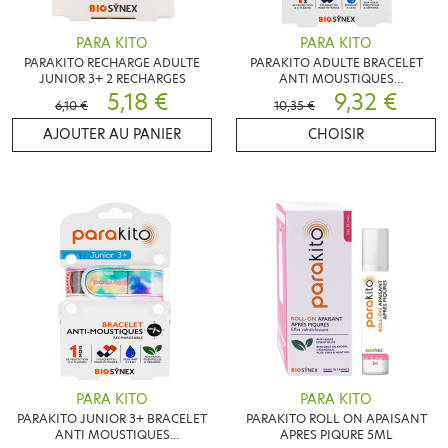
PARA KITO
PARA KITO
PARAKITO RECHARGE ADULTE
PARAKITO ADULTE BRACELET
JUNIOR 3+ 2 RECHARGES
ANTI MOUSTIQUES
5,18 €
RECHARGEABLE !!COLORIS AU
9,32 €
6,10 €
10,35 €
CHOIX!!
AJOUTER AU PANIER
CHOISIR
PARA KITO
PARA KITO
PARAKITO JUNIOR 3+ BRACELET
PARAKITO ROLL ON APAISANT
ANTI MOUSTIQUES
APRES PIQURE 5ML