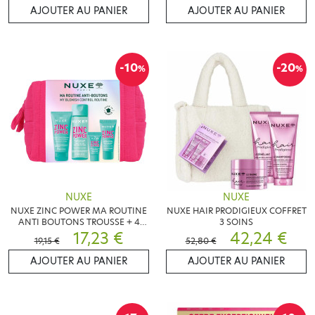
AJOUTER AU PANIER
AJOUTER AU PANIER
-10
-20
%
%
NUXE
NUXE
NUXE ZINC POWER MA ROUTINE
NUXE HAIR PRODIGIEUX COFFRET
ANTI BOUTONS TROUSSE + 4
3 SOINS
SOINS
17,23 €
42,24 €
19,15 €
52,80 €
AJOUTER AU PANIER
AJOUTER AU PANIER