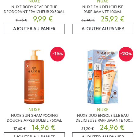
NUXE
NUXE
NUXE BODY REVE DE THE
NUXE EAU DELICIEUSE
DEODORANT FRAICHEUR 2X50ML
PARFUMANTE 100ML
9,99 €
25,92 €
11,75 €
32,40 €
AJOUTER AU PANIER
AJOUTER AU PANIER
-15
-20
%
%
NUXE
NUXE
NUXE SUN SHAMPOOING
NUXE DUO ENSOLEILLE EAU
DOUCHE APRES SOLEIL 750ML
DELICIEUSE PARFUMANTE 100
14,96 €
ML + SHAMPOOING DOUCHE
24,96 €
17,60 €
31,20 €
APRES SOLEIL 200 ML OFFERT