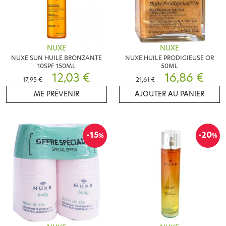
NUXE
NUXE
NUXE SUN HUILE BRONZANTE
NUXE HUILE PRODIGIEUSE OR
10SPF 150ML
50ML
12,03 €
16,86 €
17,95 €
21,61 €
ME PRÉVENIR
AJOUTER AU PANIER
-15
-20
%
%