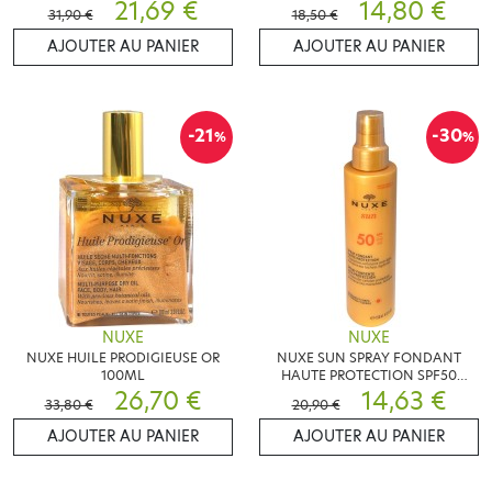
750ML
21,69 €
14,80 €
31,90 €
18,50 €
AJOUTER AU PANIER
AJOUTER AU PANIER
-21
-30
%
%
NUXE
NUXE
NUXE HUILE PRODIGIEUSE OR
NUXE SUN SPRAY FONDANT
100ML
HAUTE PROTECTION SPF50
26,70 €
150ML
14,63 €
33,80 €
20,90 €
AJOUTER AU PANIER
AJOUTER AU PANIER