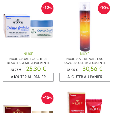
-12
-10
%
%
NUXE
NUXE
NUXE CREME FRAICHE DE
NUXE REVE DE MIEL EAU
BEAUTE CREME REPULPANTE
SAVOUREUSE PARFUMANTE
HYDRATANTE 48H 50ML
25,30 €
100ML
30,56 €
28,75 €
33,95 €
AJOUTER AU PANIER
AJOUTER AU PANIER
-15
%