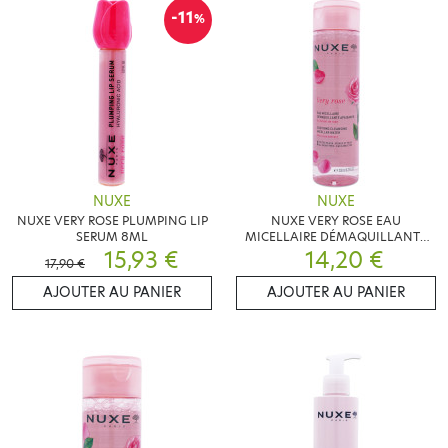
-11
%
NUXE
NUXE
NUXE VERY ROSE PLUMPING LIP
NUXE VERY ROSE EAU
SERUM 8ML
MICELLAIRE DÉMAQUILLANTE
15,93 €
14,20 €
200ML
17,90 €
AJOUTER AU PANIER
AJOUTER AU PANIER