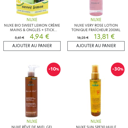
NUXE
NUXE
NUXE BIO SWEET LEMON CRÈME
NUXE VERY ROSE LOTION
MAINS & ONGLES + STICK
TONIQUE FRAÎCHEUR 200ML
LÈVRES
4,94 €
13,81 €
5,61 €
16,25 €
AJOUTER AU PANIER
AJOUTER AU PANIER
-10
-30
%
%
NUXE
NUXE
NUXE RÊVE DE MIEL GEL
NUXE SUN SPF30 HUILE