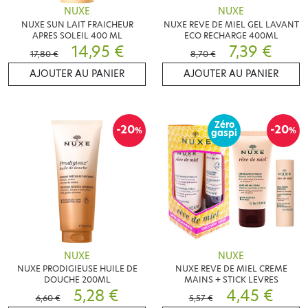
NUXE
NUXE
NUXE SUN LAIT FRAICHEUR
NUXE REVE DE MIEL GEL LAVANT
APRES SOLEIL 400 ML
ECO RECHARGE 400ML
14,95 €
7,39 €
17,80 €
8,70 €
AJOUTER AU PANIER
AJOUTER AU PANIER
Zéro
-20
-20
%
%
gaspi
NUXE
NUXE
NUXE PRODIGIEUSE HUILE DE
NUXE REVE DE MIEL CREME
DOUCHE 200ML
MAINS + STICK LEVRES
5,28 €
4,45 €
6,60 €
5,57 €