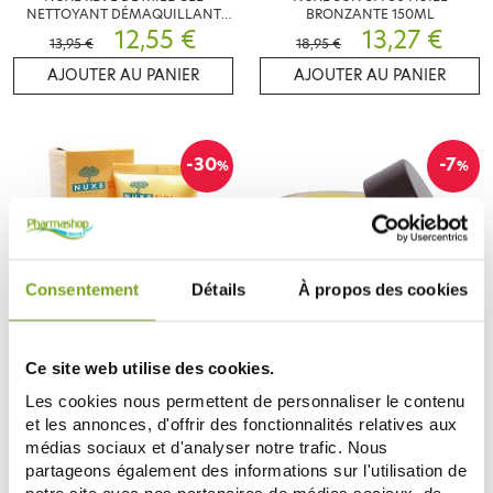
NETTOYANT DÉMAQUILLANT
BRONZANTE 150ML
200 ML
12,55 €
13,27 €
13,95 €
18,95 €
AJOUTER AU PANIER
AJOUTER AU PANIER
-30
-7
%
%
Consentement
Détails
À propos des cookies
NUXE
NUXE
Ce site web utilise des cookies.
NUXE SUN SPF50 CREME
NUXE REVE DE MIEL BAUME
Les cookies nous permettent de personnaliser le contenu
FONDANTE 50ML
LEVRE 15 G
10,96 €
9,25 €
et les annonces, d'offrir des fonctionnalités relatives aux
15,65 €
9,95 €
médias sociaux et d'analyser notre trafic. Nous
AJOUTER AU PANIER
AJOUTER AU PANIER
partageons également des informations sur l'utilisation de