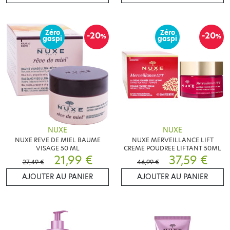
Zéro
Zéro
-20
-20
%
%
gaspi
gaspi
NUXE
NUXE
NUXE REVE DE MIEL BAUME
NUXE MERVEILLANCE LIFT
VISAGE 50 ML
CREME POUDREE LIFTANT 50ML
21,99 €
37,59 €
27,49 €
46,99 €
AJOUTER AU PANIER
AJOUTER AU PANIER