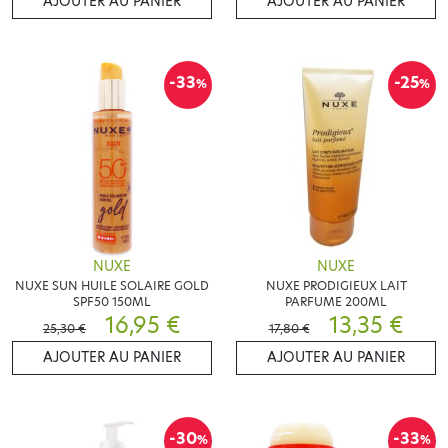
AJOUTER AU PANIER
AJOUTER AU PANIER
-33
-25
%
%
NUXE
NUXE
NUXE SUN HUILE SOLAIRE GOLD
NUXE PRODIGIEUX LAIT
SPF50 150ML
PARFUME 200ML
16,95 €
13,35 €
25,30 €
17,80 €
AJOUTER AU PANIER
AJOUTER AU PANIER
-30
-33
%
%