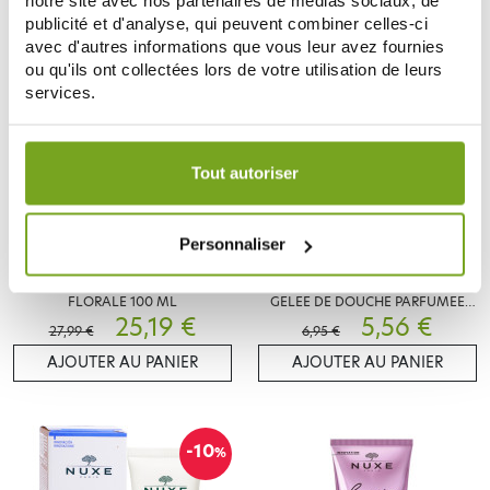
notre site avec nos partenaires de médias sociaux, de
publicité et d'analyse, qui peuvent combiner celles-ci
avec d'autres informations que vous leur avez fournies
-10
-20
%
%
ou qu'ils ont collectées lors de votre utilisation de leurs
services.
Votre choix de consentement est conservé pendant une
durée de 12 mois.
Tout autoriser
Personnaliser
NUXE
NUXE
NUXE HUILE PRODIGIEUSE
NUXE PRODIGIEUX FLORAL
FLORALE 100 ML
GELEE DE DOUCHE PARFUMEE
25,19 €
200ML
5,56 €
27,99 €
6,95 €
AJOUTER AU PANIER
AJOUTER AU PANIER
-10
%