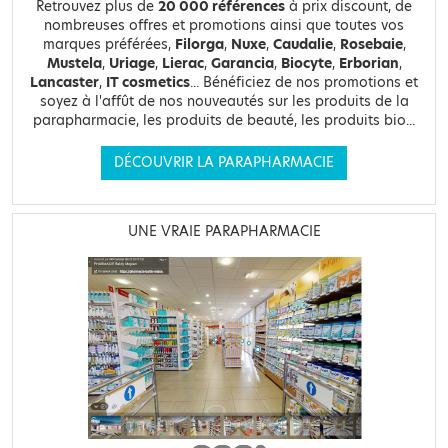
Retrouvez plus de
20 000 références
à prix discount, de
nombreuses offres et promotions ainsi que toutes vos
marques préférées,
Filorga
,
Nuxe
,
Caudalie
,
Rosebaie
,
Mustela
,
Uriage
,
Lierac
,
Garancia
,
Biocyte
,
Erborian
,
Lancaster
,
IT cosmetics
... Bénéficiez de nos promotions et
soyez à l'affût de nos nouveautés sur les produits de la
parapharmacie, les produits de beauté, les produits bio...
DÉCOUVRIR LA PARAPHARMACIE
UNE VRAIE PARAPHARMACIE