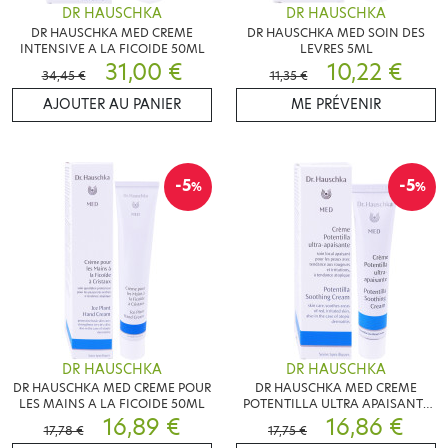
DR HAUSCHKA
DR HAUSCHKA
DR HAUSCHKA MED CREME
DR HAUSCHKA MED SOIN DES
INTENSIVE A LA FICOIDE 50ML
LEVRES 5ML
31,00 €
10,22 €
34,45 €
11,35 €
AJOUTER AU PANIER
ME PRÉVENIR
-5
-5
%
%
DR HAUSCHKA
DR HAUSCHKA
DR HAUSCHKA MED CREME POUR
DR HAUSCHKA MED CREME
LES MAINS A LA FICOIDE 50ML
POTENTILLA ULTRA APAISANTE
16,89 €
20ML
16,86 €
17,78 €
17,75 €