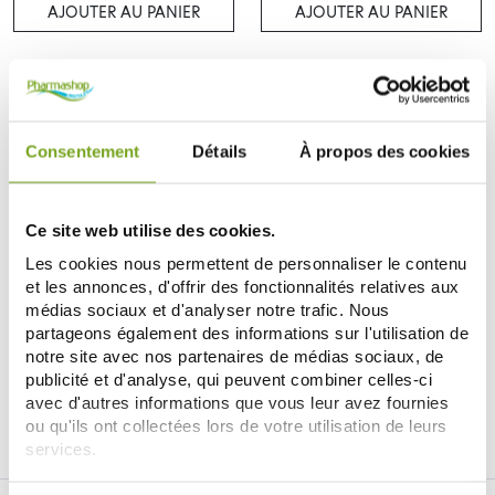
AJOUTER AU PANIER
AJOUTER AU PANIER
Consentement
Détails
À propos des cookies
Ce site web utilise des cookies.
Les cookies nous permettent de personnaliser le contenu
et les annonces, d'offrir des fonctionnalités relatives aux
DR HAUSCHKA
médias sociaux et d'analyser notre trafic. Nous
DR HAUSCHKA MED DENTIFRICE
partageons également des informations sur l'utilisation de
SALIN SENSITIVITE 75ML
notre site avec nos partenaires de médias sociaux, de
5,60 €
publicité et d'analyse, qui peuvent combiner celles-ci
avec d'autres informations que vous leur avez fournies
ME PRÉVENIR
ou qu'ils ont collectées lors de votre utilisation de leurs
services.