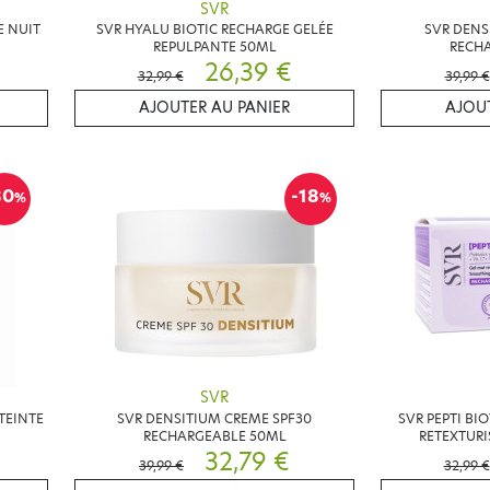
SVR
E NUIT
SVR HYALU BIOTIC RECHARGE GELÉE
SVR DENS
REPULPANTE 50ML
RECH
26,39 €
32,99 €
39,99 €
AJOUTER AU PANIER
AJOUT
30
-18
%
%
SVR
TEINTE
SVR DENSITIUM CREME SPF30
SVR PEPTI BI
RECHARGEABLE 50ML
RETEXTURI
32,79 €
39,99 €
32,99 €