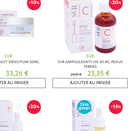
-10
-20
%
%
SVR
SVR
NUIT DENSITIUM 50ML
SVR AMPOULEANTI-OX 30 ML PEAUX
TERNES
33,26 €
23,35 €
29,19 €
ER AU PANIER
AJOUTER AU PANIER
Zéro
-20
-15
%
%
gaspi