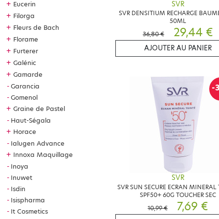
SVR
+
Eucerin
SVR DENSITIUM RECHARGE BAUM
+
Filorga
50ML
+
Fleurs de Bach
29,44 €
36,80 €
+
Florame
AJOUTER AU PANIER
+
Furterer
+
Galénic
+
Gamarde
Garancia
-
Gomenol
+
Graine de Pastel
Haut-Ségala
+
Horace
Ialugen Advance
+
Innoxa Maquillage
Inoya
Inuwet
SVR
SVR SUN SECURE ECRAN MINERAL 
Isdin
SPF50+ 60G TOUCHER SEC
Isispharma
7,69 €
10,99 €
It Cosmetics