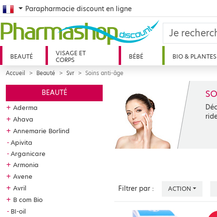
French
Parapharmacie discount en ligne
VISAGE ET
BEAUTÉ
BÉBÉ
BIO & PLANTES
CORPS
Accueil
Beauté
Svr
Soins anti-âge
SO
BEAUTÉ
Déc
+
Aderma
rid
+
Ahava
+
Annemarie Borlind
Apivita
Arganicare
+
Armonia
+
Avene
+
Avril
Filtrer par :
ACTION
+
B com Bio
BI-oil