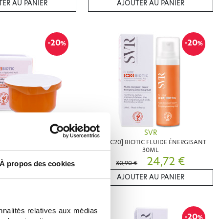
ER AU PANIER
AJOUTER AU PANIER
-20
-20
%
%
SVR
SVR
OTIC RECHARGE CRÈME
SVR [C20] BIOTIC FLUIDE ÉNERGISANT
RMISANTE 50ML
30ML
26,39 €
24,72 €
30,90 €
À propos des cookies
ER AU PANIER
AJOUTER AU PANIER
nnalités relatives aux médias
-15
-20
%
%