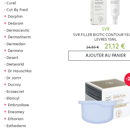
Curél
Cut By Fred
+
Darphin
+
Delarom
SVR
Dermaceutic
SVR FILLER BIOTIC CONTOUR YE
+
Dermatherm
LEVRES 15ML
Dermeden
21,12 €
24,85 €
+
Dermina
AJOUTER AU PANIER
Desert
Dietworld
+
Dr Hauschka
Dr Jart+
-
+
Ducray
Ecosecret
Elancyl
+
Embryolisse
+
Eneomey
+
Erborian
Esthederm