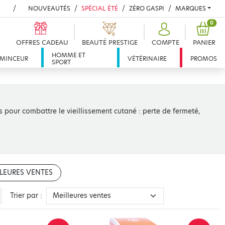
NOUVEAUTÉS
SPÉCIAL ÉTÉ
ZÉRO GASPI
MARQUES
PROD
0
OFFRES CADEAU
BEAUTÉ PRESTIGE
COMPTE
PANIER
HOMME ET
MINCEUR
VÉTÉRINAIRE
PROMOS
SPORT
pour combattre le vieillissement cutané : perte de fermeté,
LEURES VENTES
Trier par :