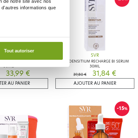
on de notre site avec nos
 d'autres informations que
Tout autoriser
SVR
SVR
M CREME RECHARGEABLE
SVR DENSITIUM RECHARGE BI SERUM
50ML
30ML
33,99 €
31,84 €
39,80 €
ER AU PANIER
AJOUTER AU PANIER
-15
%