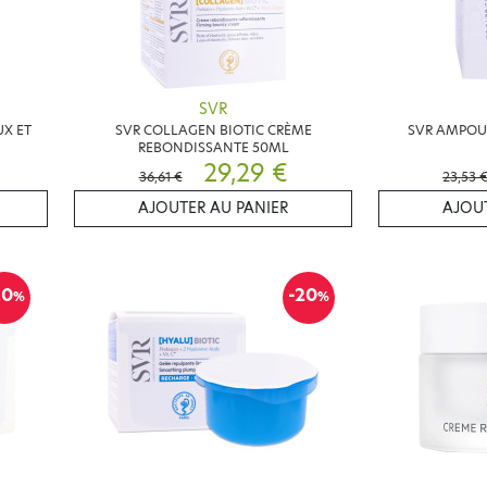
SVR
UX ET
SVR COLLAGEN BIOTIC CRÈME
SVR AMPOUL
REBONDISSANTE 50ML
29,29 €
36,61 €
23,53 
AJOUTER AU PANIER
AJOUT
20
-20
%
%