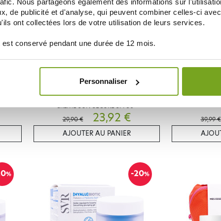
rafic. Nous partageons également des informations sur l'utilisati
, de publicité et d'analyse, qui peuvent combiner celles-ci avec
ils ont collectées lors de votre utilisation de leurs services.
 est conservé pendant une durée de 12 mois.
Personnaliser
SVR
GEABLE
SVR COFFRET B3 AMPOULE HYDRA +
SVR DENSITIU
CREME SUN SECURE SPF50+
23,92 €
29,90 €
39,99 €
AJOUTER AU PANIER
AJOUT
20
-20
%
%