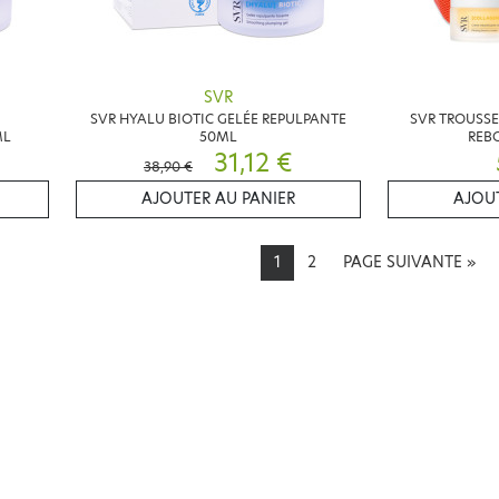
SVR
SVR HYALU BIOTIC GELÉE REPULPANTE
SVR TROUSSE
ML
50ML
REBO
31,12 €
38,90 €
AJOUTER AU PANIER
AJOUT
1
2
PAGE SUIVANTE
»