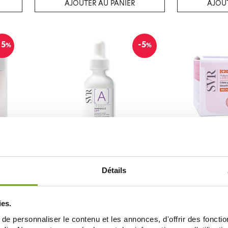
AJOUTER AU PANIER
AJOUT
15
-5
%
%
SVR
CLAT
SVR AMPOULE LIFT CONCENTRÉ LISSANT
SVR C20 BI
30ML
UNIFO
27,72 €
29,18 €
32,99 €
Détails
AJOUTER AU PANIER
AJOUT
ies.
e personnaliser le contenu et les annonces, d'offrir des fonctio
20
-20
%
%