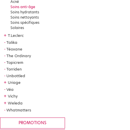
Acné
Soins anti-âge
Soins hydratants
Soins nettoyants
Soins spécifiques
Solaires
+
T.Leclerc
Talika
Téoxane
The Ordinary
Topicrem
Torriden
Unbottled
+
Uriage
Véa
+
Vichy
+
Weleda
Whatmatters
PROMOTIONS