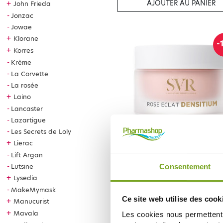
AJOUTER AU PANIER
+
John Frieda
Jonzac
Jowae
+
Klorane
-
+
Korres
Krème
La Corvette
La rosée
+
Laino
Lancaster
Lazartigue
Les Secrets de Loly
SVR
+
Lierac
SVR DENSITIUM CREME ROSE E
RECHARGEABLE 50ML
Lift Argan
33,99 €
39,99 €
Lutsine
Consentement
+
Lysedia
AJOUTER AU PANIER
MakeMymask
Ce site web utilise des cook
+
Manucurist
+
Mavala
Les cookies nous permettent d
-