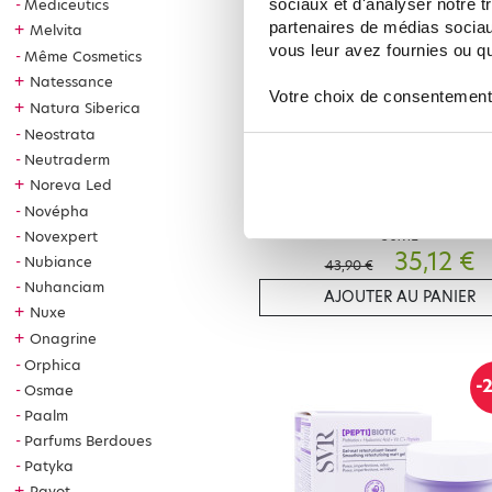
sociaux et d'analyser notre t
Mediceutics
partenaires de médias sociaux
+
Melvita
vous leur avez fournies ou qu'
Même Cosmetics
+
Natessance
Votre choix de consentement
+
Natura Siberica
Neostrata
Neutraderm
+
Noreva Led
SVR
Novépha
SVR DENSITIUM BI SERUM RECHAR
30ML
Novexpert
35,12 €
Nubiance
43,90 €
Nuhanciam
AJOUTER AU PANIER
+
Nuxe
+
Onagrine
Orphica
-
Osmae
Paalm
Parfums Berdoues
Patyka
+
Payot