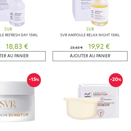
SVR
SVR
E REFRESH DAY 15ML
SVR AMPOULE RELAX NIGHT 15ML
18,83 €
19,92 €
€
23,43 €
ER AU PANIER
AJOUTER AU PANIER
-15
-20
%
%