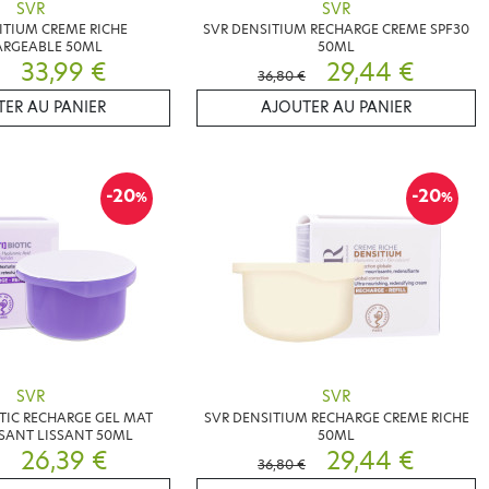
SVR
SVR
ITIUM CREME RICHE
SVR DENSITIUM RECHARGE CREME SPF30
ARGEABLE 50ML
50ML
33,99 €
29,44 €
36,80 €
ER AU PANIER
AJOUTER AU PANIER
-20
-20
%
%
SVR
SVR
OTIC RECHARGE GEL MAT
SVR DENSITIUM RECHARGE CREME RICHE
SANT LISSANT 50ML
50ML
26,39 €
29,44 €
36,80 €