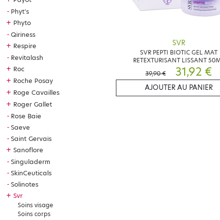
Phyt's
+
Phyto
Qiriness
SVR
+
Respire
SVR PEPTI BIOTIC GEL MAT
Revitalash
RETEXTURISANT LISSANT 50
31,92 €
+
Roc
39,90 €
+
Roche Posay
AJOUTER AU PANIER
+
Roge Cavailles
+
Roger Gallet
Rose Baie
Saeve
Saint Gervais
+
Sanoflore
Singuladerm
SkinCeuticals
Solinotes
+
Svr
Soins visage
Soins corps