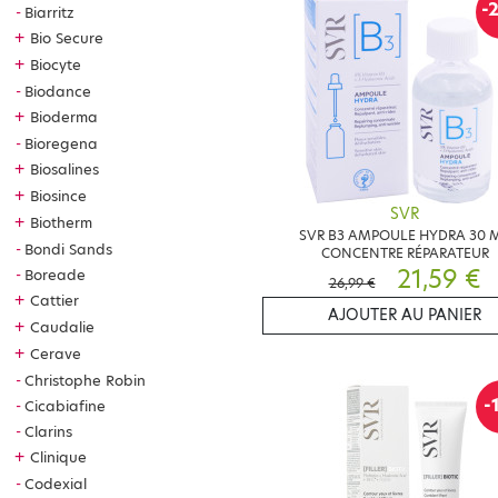
-
Biarritz
+
Bio Secure
+
Biocyte
Biodance
+
Bioderma
Bioregena
+
Biosalines
+
Biosince
SVR
+
Biotherm
SVR B3 AMPOULE HYDRA 30 
Bondi Sands
CONCENTRE RÉPARATEUR
21,59 €
Boreade
26,99 €
+
Cattier
AJOUTER AU PANIER
+
Caudalie
+
Cerave
Christophe Robin
-
Cicabiafine
Clarins
+
Clinique
Codexial