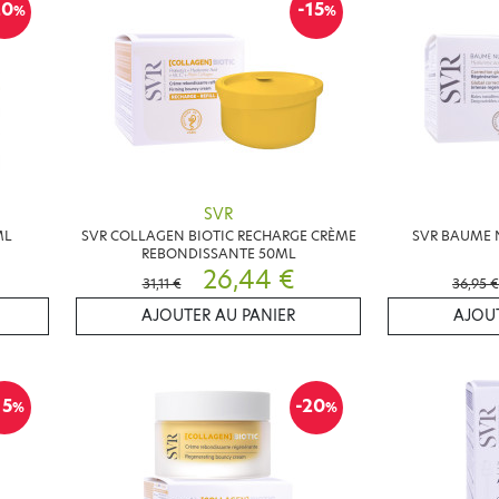
20
-15
%
%
SVR
ML
SVR COLLAGEN BIOTIC RECHARGE CRÈME
SVR BAUME 
REBONDISSANTE 50ML
26,44 €
31,11 €
36,95 €
AJOUTER AU PANIER
AJOUT
15
-20
%
%