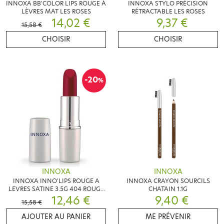
INNOXA BB'COLOR LIPS ROUGE À
INNOXA STYLO PRÉCISION
LÈVRES MAT LES ROSES
RÉTRACTABLE LES ROSES
14,02 €
9,37 €
15,58 €
CHOISIR
CHOISIR
-20
%
INNOXA
INNOXA
INNOXA INNO'LIPS ROUGE A
INNOXA CRAYON SOURCILS
LEVRES SATINE 3.5G 404 ROUGE
CHATAIN 1.1G
SIENNE
12,46 €
9,40 €
15,58 €
AJOUTER AU PANIER
ME PRÉVENIR