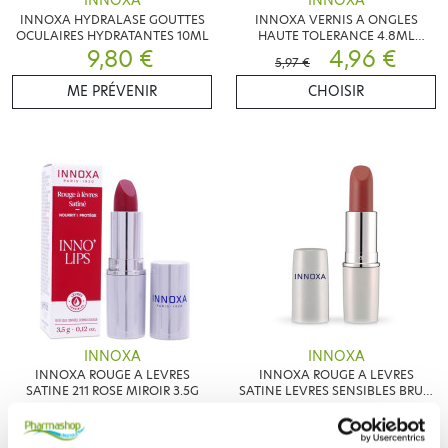
INNOXA
INNOXA
INNOXA HYDRALASE GOUTTES
INNOXA VERNIS A ONGLES
OCULAIRES HYDRATANTES 10ML
HAUTE TOLERANCE 4.8ML
9,80 €
COULEUR AU CHOIX
4,96 €
5,97 €
ME PRÉVENIR
CHOISIR
INNOXA
INNOXA
INNOXA ROUGE A LEVRES
INNOXA ROUGE A LEVRES
SATINE 211 ROSE MIROIR 3.5G
SATINE LEVRES SENSIBLES BRUN
14,98 €
14,88 €
ROSE 212
AJOUTER AU PANIER
AJOUTER AU PANIER