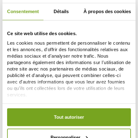
Consentement
Détails
À propos des cookies
Ce site web utilise des cookies.
Les cookies nous permettent de personnaliser le contenu
et les annonces, d'offrir des fonctionnalités relatives aux
médias sociaux et d'analyser notre trafic. Nous
partageons également des informations sur l'utilisation de
notre site avec nos partenaires de médias sociaux, de
publicité et d'analyse, qui peuvent combiner celles-ci
INNOXA
INNOXA
avec d'autres informations que vous leur avez fournies
INNOXA CRAYON A SOURCILS
INNOXA STYLO OMBRE A
ou qu'ils ont collectées lors de votre utilisation de leurs
BLOND
PAUPIERES ROSE OR 1.4G
services.
9,88 €
9,95 €
Votre choix de consentement est conservé pendant une
AJOUTER AU PANIER
ME PRÉVENIR
durée de 12 mois.
Tout autoriser
-15
%
Personnaliser