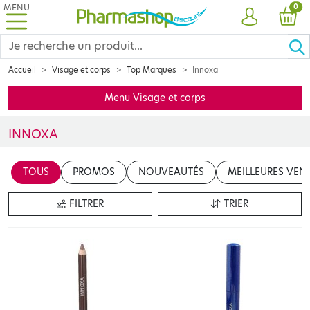
MENU
PRO
0
COMPTE
PANI
Accueil
Visage et corps
Top Marques
Innoxa
Menu Visage et corps
INNOXA
Depuis 1920,
INNOXA offre aux femmes des soins de maquillage qui
TOUS
PROMOS
NOUVEAUTÉS
MEILLEURES VEN
FILTRER
TRIER