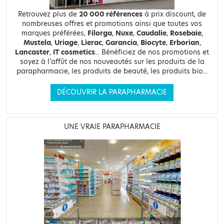
Retrouvez plus de
20 000 références
à prix discount, de
nombreuses offres et promotions ainsi que toutes vos
marques préférées,
Filorga
,
Nuxe
,
Caudalie
,
Rosebaie
,
Mustela
,
Uriage
,
Lierac
,
Garancia
,
Biocyte
,
Erborian
,
Lancaster
,
IT cosmetics
... Bénéficiez de nos promotions et
soyez à l'affût de nos nouveautés sur les produits de la
parapharmacie, les produits de beauté, les produits bio...
DÉCOUVRIR LA PARAPHARMACIE
UNE VRAIE PARAPHARMACIE