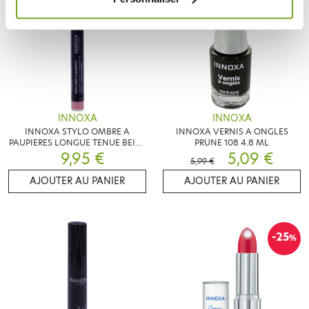
INNOXA
INNOXA
INNOXA STYLO OMBRE A
INNOXA VERNIS A ONGLES
PAUPIERES LONGUE TENUE BEIGE
PRUNE 108 4.8 ML
9,95 €
PERLE
5,09 €
5,99 €
AJOUTER AU PANIER
AJOUTER AU PANIER
-25
%