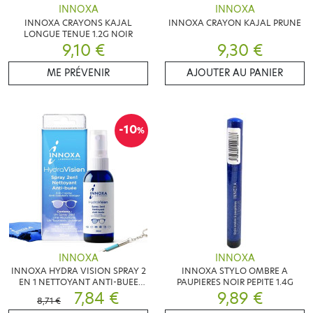
INNOXA
INNOXA
INNOXA CRAYONS KAJAL
INNOXA CRAYON KAJAL PRUNE
LONGUE TENUE 1.2G NOIR
9,10 €
9,30 €
ME PRÉVENIR
AJOUTER AU PANIER
-10
%
INNOXA
INNOXA
INNOXA HYDRA VISION SPRAY 2
INNOXA STYLO OMBRE A
EN 1 NETTOYANT ANTI-BUEE
PAUPIERES NOIR PEPITE 1.4G
30ML
7,84 €
9,89 €
8,71 €