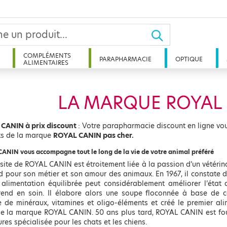
COMPLÉMENTS
PARAPHARMACIE
OPTIQUE
ALIMENTAIRES
LA MARQUE ROYAL
CANIN à prix discount
: Votre parapharmacie discount en ligne vo
ts de la marque
ROYAL CANIN pas cher.
ANIN vous accompagne tout le long de la vie de votre animal préféré
site de ROYAL CANIN est étroitement liée à la passion d’un vétérinai
d pour son métier et son amour des animaux. En 1967, il constate 
 alimentation équilibrée peut considérablement améliorer l’état
prend en soin. Il élabore alors une soupe floconnée à base de 
 de minéraux, vitamines et oligo-éléments et créé le premier ali
de la marque ROYAL CANIN. 50 ans plus tard, ROYAL CANIN est fo
ures spécialisée pour les chats et les chiens.