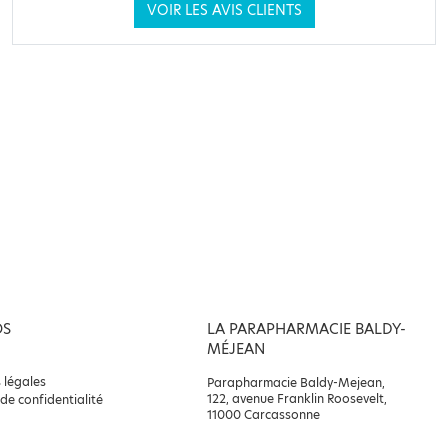
VOIR LES AVIS CLIENTS
OS
LA PARAPHARMACIE BALDY-
MÉJEAN
 légales
Parapharmacie Baldy-Mejean,
122, avenue Franklin Roosevelt,
 de confidentialité
11000 Carcassonne