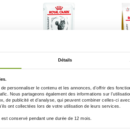
ROYAL CANIN
RO
Détails
RINARY
ROYAL CANIN VETERINARY CHAT URINARY
ROYAL CANIN V
12X85G
S/O POULET SACHET 12X85G
S/O SA
24,54 €
ies.
AJOUTER AU PANIER
e personnaliser le contenu et les annonces, d'offrir des fonctio
rafic. Nous partageons également des informations sur l'utilisati
, de publicité et d'analyse, qui peuvent combiner celles-ci avec
ils ont collectées lors de votre utilisation de leurs services.
 est conservé pendant une durée de 12 mois.