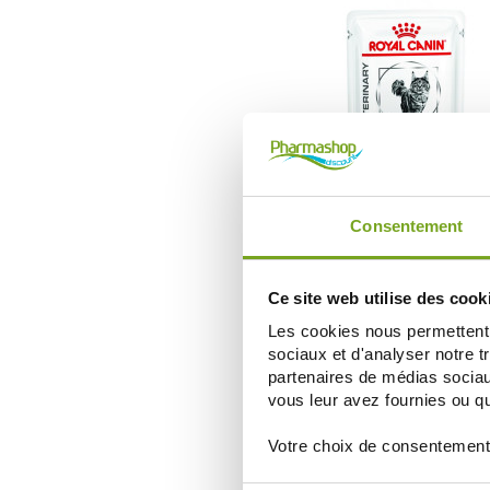
ROYAL CANIN
Consentement
ROYAL CANIN VETERINARY CHAT U
S/O MODERATE CALORIE SACHET 
24,54 €
Ce site web utilise des cook
AJOUTER AU PANIER
Les cookies nous permettent d
sociaux et d'analyser notre t
partenaires de médias sociaux
vous leur avez fournies ou qu'
Votre choix de consentement