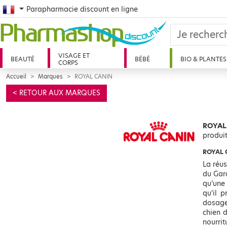
French
Parapharmacie discount en ligne
VISAGE ET
BEAUTÉ
BÉBÉ
BIO & PLANTES
CORPS
Accueil
Marques
ROYAL CANIN
< RETOUR AUX MARQUES
ROYAL 
produi
ROYAL C
La réus
du Gar
qu’une
qu’il 
dosage
chien 
nourrit