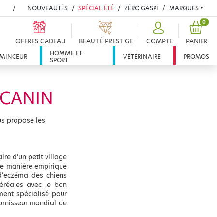
NOUVEAUTÉS
SPÉCIAL ÉTÉ
ZÉRO GASPI
MARQUES
PROD
0
OFFRES CADEAU
BEAUTÉ PRESTIGE
COMPTE
PANIER
HOMME ET
MINCEUR
VÉTÉRINAIRE
PROMOS
SPORT
 CANIN
us propose les
re d’un petit village
de manière empirique
 d’eczéma des chiens
céréales avec le bon
ment spécialisé pour
urnisseur mondial de