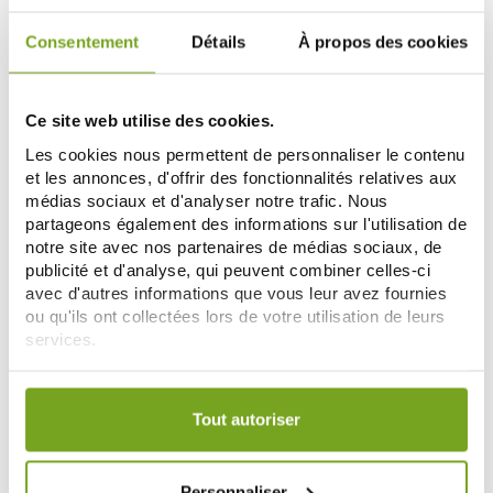
ERIC FAVRE
ERIC FAVRE
ERIC FAVRE ISO ZERO 100% WHEY
ERIC FAVRE ISO FUSION
VANILLE 1.5KG
CHOCOTELLA 2KG
Consentement
Détails
À propos des cookies
62,99 €
59,90 €
65,90 €
AJOUTER AU PANIER
AJOUTER AU PANIER
Ce site web utilise des cookies.
Les cookies nous permettent de personnaliser le contenu
et les annonces, d'offrir des fonctionnalités relatives aux
-15
%
médias sociaux et d'analyser notre trafic. Nous
partageons également des informations sur l'utilisation de
notre site avec nos partenaires de médias sociaux, de
publicité et d'analyse, qui peuvent combiner celles-ci
avec d'autres informations que vous leur avez fournies
ou qu'ils ont collectées lors de votre utilisation de leurs
services.
Votre choix de consentement est conservé pendant une
ERIC FAVRE
ERIC FAVRE
durée de 12 mois.
ERIC FAVRE PROTEIN
ERIC FAVRE GLYCÉPLEX 1 60
Tout autoriser
CHOCOTELLA 250G
GÉLULES
7,90 €
35,23 €
41,45 €
AJOUTER AU PANIER
AJOUTER AU PANIER
Personnaliser