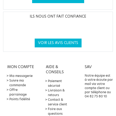
ILS NOUS ONT FAIT CONFIANCE
VOIR LES AVIS CLIENTS
MON COMPTE
AIDE &
SAV
CONSEILS
Notre équipe est
Ma messagerie
à votre écoute par
Suivre ma
Paiement
mail via votre
commande
sécurisé
compte client ou
Offre
Livraison &
par téléphone au
parrainage
retours
04 82 75 80 10
Points fidélité
Contact &
service client
Foire aux
questions