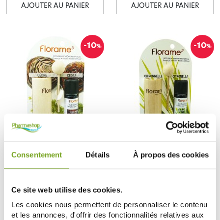
AJOUTER AU PANIER
AJOUTER AU PANIER
-10
-10
%
%
FLORAME
FLORAME
FLORAME DIFFUSEUR D'AROME
FLORAME DIFFUSEUR D'AROME
PROVENCAL CEDRE
PROVENCAL CITRONNELLE
Consentement
Détails
À propos des cookies
8,55 €
8,24 €
9,50 €
9,15 €
AJOUTER AU PANIER
AJOUTER AU PANIER
Ce site web utilise des cookies.
Les cookies nous permettent de personnaliser le contenu
et les annonces, d'offrir des fonctionnalités relatives aux