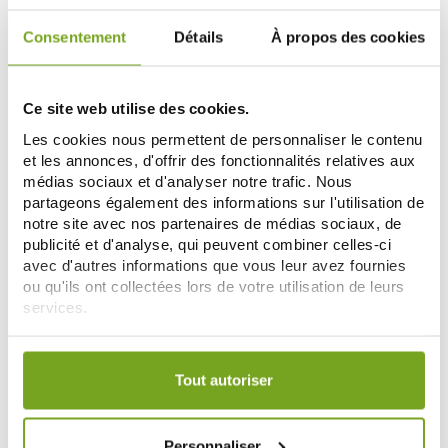
Consentement
Détails
À propos des cookies
Zéro
-15
-20
%
%
gaspi
Ce site web utilise des cookies.
Les cookies nous permettent de personnaliser le contenu
et les annonces, d'offrir des fonctionnalités relatives aux
médias sociaux et d'analyser notre trafic. Nous
partageons également des informations sur l'utilisation de
notre site avec nos partenaires de médias sociaux, de
publicité et d'analyse, qui peuvent combiner celles-ci
GRAINE DE PASTEL
GRAINE DE PASTEL
avec d'autres informations que vous leur avez fournies
GRAINE DE PASTEL CREME
GRAINE DE PASTEL TROUSSE LES
ou qu'ils ont collectées lors de votre utilisation de leurs
HYDRATANTE RICHE BIO 50ML
ICONIQUES 3 SOINS
services.
23,76 €
37,52 €
27,95 €
46,90 €
Votre choix de consentement est conservé pendant une
AJOUTER AU PANIER
AJOUTER AU PANIER
durée de 12 mois.
Tout autoriser
-15
-15
%
%
Personnaliser