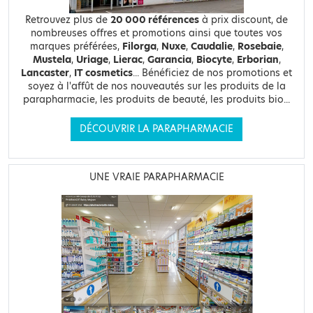
Retrouvez plus de
20 000 références
à prix discount, de
nombreuses offres et promotions ainsi que toutes vos
marques préférées,
Filorga
,
Nuxe
,
Caudalie
,
Rosebaie
,
Mustela
,
Uriage
,
Lierac
,
Garancia
,
Biocyte
,
Erborian
,
Lancaster
,
IT cosmetics
... Bénéficiez de nos promotions et
soyez à l'affût de nos nouveautés sur les produits de la
parapharmacie, les produits de beauté, les produits bio...
DÉCOUVRIR LA PARAPHARMACIE
UNE VRAIE PARAPHARMACIE