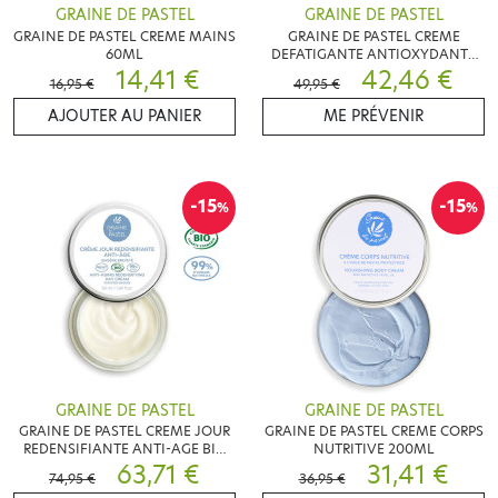
GRAINE DE PASTEL
GRAINE DE PASTEL
GRAINE DE PASTEL CREME MAINS
GRAINE DE PASTEL CREME
60ML
DEFATIGANTE ANTIOXYDANTE
14,41 €
BIO 50ML
42,46 €
16,95 €
49,95 €
AJOUTER AU PANIER
ME PRÉVENIR
-15
-15
%
%
GRAINE DE PASTEL
GRAINE DE PASTEL
GRAINE DE PASTEL CREME JOUR
GRAINE DE PASTEL CREME CORPS
REDENSIFIANTE ANTI-AGE BIO
NUTRITIVE 200ML
50 ML
63,71 €
31,41 €
74,95 €
36,95 €