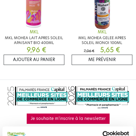
MKL
MKL
MKL MOHEA LAIT APRES SOLEIL
MKL MOHEA GELEE APRES
APAISANT BIO 400ML
SOLEIL MONOI 100ML
9,96 €
5,65 €
7,06 €
AJOUTER AU PANIER
ME PRÉVENIR
Je souhaite m'inscrire à la newsletter
Facebook
Instagram
Pinterest
Tiktok