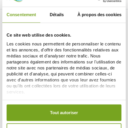
Consentement
Détails
À propos des cookies
LA PARAPHARMACIE EN LIGNE BALDY
MÉJEAN
LE SITE DE PARAPHARMACIE EN LIGNE
Ce site web utilise des cookies.
Les cookies nous permettent de personnaliser le contenu
et les annonces, d'offrir des fonctionnalités relatives aux
médias sociaux et d'analyser notre trafic. Nous
partageons également des informations sur l'utilisation de
notre site avec nos partenaires de médias sociaux, de
publicité et d'analyse, qui peuvent combiner celles-ci
avec d'autres informations que vous leur avez fournies
Retrouvez plus de
20 000 références
à prix discount, de
ou qu'ils ont collectées lors de votre utilisation de leurs
nombreuses offres et promotions ainsi que toutes vos
marques préférées,
Filorga
,
Nuxe
,
Caudalie
,
Rosebaie
,
services.
Mustela
,
Uriage
,
Lierac
,
Garancia
,
Biocyte
,
Erborian
,
Lancaster
,
IT cosmetics
... Bénéficiez de nos promotions et
Votre choix de consentement est conservé pendant une
soyez à l'affût de nos nouveautés sur les produits de la
durée de 12 mois.
Tout autoriser
parapharmacie, les produits de beauté, les produits bio...
DÉCOUVRIR LA PARAPHARMACIE