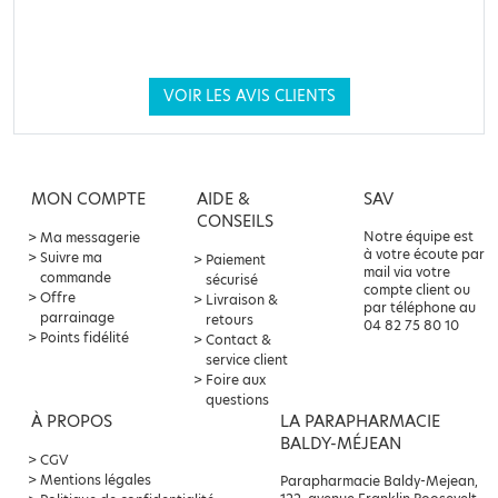
VOIR LES AVIS CLIENTS
MON COMPTE
AIDE &
SAV
CONSEILS
Notre équipe est
Ma messagerie
à votre écoute par
Suivre ma
Paiement
mail via votre
commande
sécurisé
compte client ou
Offre
Livraison &
par téléphone au
parrainage
retours
04 82 75 80 10
Points fidélité
Contact &
service client
Foire aux
questions
À PROPOS
LA PARAPHARMACIE
BALDY-MÉJEAN
CGV
Mentions légales
Parapharmacie Baldy-Mejean,