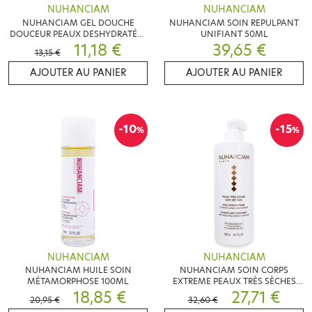
NUHANCIAM
NUHANCIAM
NUHANCIAM GEL DOUCHE
NUHANCIAM SOIN REPULPANT
DOUCEUR PEAUX DESHYDRATÉES
UNIFIANT 50ML
500ML
11,18 €
39,65 €
13,15 €
AJOUTER AU PANIER
AJOUTER AU PANIER
-10
-15
%
%
NUHANCIAM
NUHANCIAM
NUHANCIAM HUILE SOIN
NUHANCIAM SOIN CORPS
MÉTAMORPHOSE 100ML
EXTREME PEAUX TRÈS SÈCHES
18,85 €
500ML
27,71 €
20,95 €
32,60 €