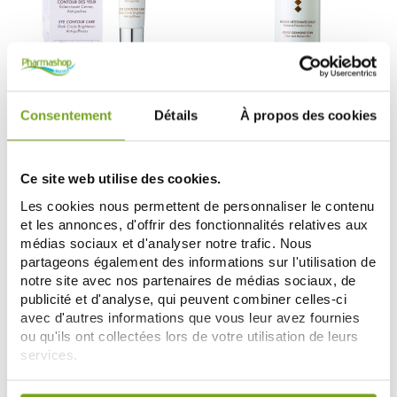
NUHANCIAM
NUHANCIAM
NUHANCIAM CONTOUR DES
NUHANCIAM MOUSSE
YEUX 15ML
NETTOYANTE DOUCE 170ML
Consentement
Détails
À propos des cookies
27,32 €
21,50 €
30,35 €
AJOUTER AU PANIER
AJOUTER AU PANIER
Ce site web utilise des cookies.
Les cookies nous permettent de personnaliser le contenu
et les annonces, d'offrir des fonctionnalités relatives aux
Zéro
Zéro
-20
-20
%
%
gaspi
gaspi
médias sociaux et d'analyser notre trafic. Nous
partageons également des informations sur l'utilisation de
notre site avec nos partenaires de médias sociaux, de
publicité et d'analyse, qui peuvent combiner celles-ci
avec d'autres informations que vous leur avez fournies
ou qu'ils ont collectées lors de votre utilisation de leurs
services.
Votre choix de consentement est conservé pendant une