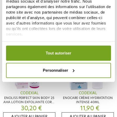
CODEXIAL
CODEXIAL
médias sociaux et d'analyser notre trafic. Nous
ENOLISS PERFECT SKIN EAU
ENOLISS PERFECT SKIN FOAMER
partageons également des informations sur l'utilisation de
MICELLAIRE 200ML
MOUSSE DERMO NETTOYANTE
notre site avec nos partenaires de médias sociaux, de
13,50 €
16,20 €
150ML
publicité et d'analyse, qui peuvent combiner celles-ci
avec d'autres informations que vous leur avez fournies
ME PRÉVENIR
AJOUTER AU PANIER
ou qu'ils ont collectées lors de votre utilisation de leurs
services.
Votre choix de consentement est conservé pendant une
durée de 12 mois.
Tout autoriser
Personnaliser
CODEXIAL
CODEXIAL
ENOLISS PERFECT SKIN BODY 25
ENOCARE CRÈME HYDRATATION
AHA LOTION EXFOLIANTE CORPS
INTENSE 40ML
30,20 €
100ML
11,90 €
AJOUTER AU PANIER
AJOUTER AU PANIER