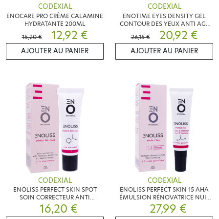
CODEXIAL
CODEXIAL
ENOCARE PRO CRÈME CALAMINE
ENOTIME EYES DENSITY GEL
HYDRATANTE 200ML
CONTOUR DES YEUX ANTI AGE
12,92 €
15ML
20,92 €
15,20 €
26,15 €
AJOUTER AU PANIER
AJOUTER AU PANIER
CODEXIAL
CODEXIAL
ENOLISS PERFECT SKIN SPOT
ENOLISS PERFECT SKIN 15 AHA
SOIN CORRECTEUR ANTI
ÉMULSION RÉNOVATRICE NUIT
MARQUES 30ML
16,20 €
27,99 €
30ML