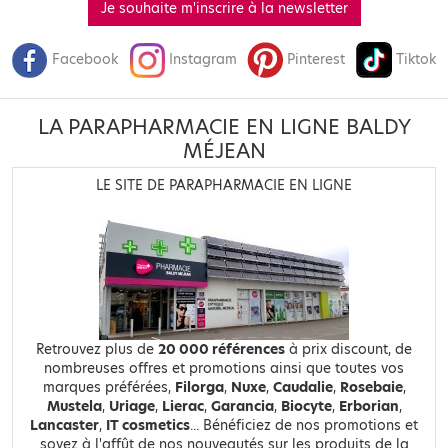
Je souhaite m'inscrire à la newsletter
Facebook
Instagram
Pinterest
Tiktok
LA PARAPHARMACIE EN LIGNE BALDY
MÉJEAN
LE SITE DE PARAPHARMACIE EN LIGNE
Retrouvez plus de
20 000 références
à prix discount, de
nombreuses offres et promotions ainsi que toutes vos
marques préférées,
Filorga
,
Nuxe
,
Caudalie
,
Rosebaie
,
Mustela
,
Uriage
,
Lierac
,
Garancia
,
Biocyte
,
Erborian
,
Lancaster
,
IT cosmetics
... Bénéficiez de nos promotions et
soyez à l'affût de nos nouveautés sur les produits de la