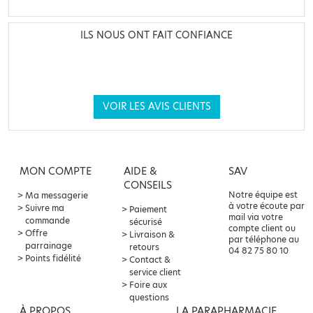
ILS NOUS ONT FAIT CONFIANCE
VOIR LES AVIS CLIENTS
MON COMPTE
AIDE &
SAV
CONSEILS
Notre équipe est
Ma messagerie
à votre écoute par
Suivre ma
Paiement
mail via votre
commande
sécurisé
compte client ou
Offre
Livraison &
par téléphone au
parrainage
retours
04 82 75 80 10
Points fidélité
Contact &
service client
Foire aux
questions
À PROPOS
LA PARAPHARMACIE