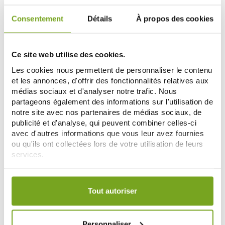
Consentement
Détails
À propos des cookies
-30
-5
%
%
Ce site web utilise des cookies.
Les cookies nous permettent de personnaliser le contenu
et les annonces, d'offrir des fonctionnalités relatives aux
médias sociaux et d'analyser notre trafic. Nous
partageons également des informations sur l'utilisation de
notre site avec nos partenaires de médias sociaux, de
publicité et d'analyse, qui peuvent combiner celles-ci
ESTHEDERM
ESTHEDERM
avec d'autres informations que vous leur avez fournies
ESTHEDERM BRONZ REPAIR
ESTHEDERM LIFT & REPAIR SOIN
ou qu'ils ont collectées lors de votre utilisation de leurs
SUNKISSED TEINTE SOLEIL
LISSANT CONTOUR DES YEUX
services.
MODERE 50ML
50,40 €
15ML
66,69 €
72,00 €
70,20 €
Votre choix de consentement est conservé pendant une
AJOUTER AU PANIER
AJOUTER AU PANIER
durée de 12 mois.
Tout autoriser
Zéro
-30
-20
%
%
gaspi
Personnaliser