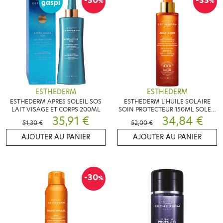
-30
-33
%
%
gaspi
ESTHEDERM
ESTHEDERM
ESTHEDERM APRES SOLEIL SOS
ESTHEDERM L'HUILE SOLAIRE
LAIT VISAGE ET CORPS 200ML
SOIN PROTECTEUR 150ML SOLEIL
35,91 €
FORT
34,84 €
51,30 €
52,00 €
AJOUTER AU PANIER
AJOUTER AU PANIER
-30
%