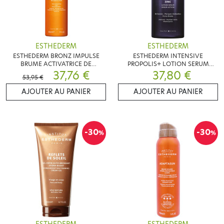
ESTHEDERM
ESTHEDERM
ESTHEDERM BRONZ IMPULSE
ESTHEDERM INTENSIVE
BRUME ACTIVATRICE DE
PROPOLIS+ LOTION SERUM
BRONZAGE 150ML
37,76 €
37,80 €
130ML
53,95 €
AJOUTER AU PANIER
AJOUTER AU PANIER
-30
-30
%
%