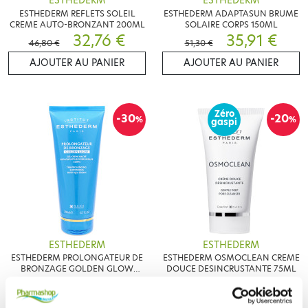
ESTHEDERM
ESTHEDERM
ESTHEDERM REFLETS SOLEIL
ESTHEDERM ADAPTASUN BRUME
CREME AUTO-BRONZANT 200ML
SOLAIRE CORPS 150ML
32,76 €
35,91 €
46,80 €
51,30 €
AJOUTER AU PANIER
AJOUTER AU PANIER
Zéro
-30
-20
%
%
gaspi
ESTHEDERM
ESTHEDERM
ESTHEDERM PROLONGATEUR DE
ESTHEDERM OSMOCLEAN CREME
BRONZAGE GOLDEN GLOW
DOUCE DESINCRUSTANTE 75ML
200ML
35,91 €
26,64 €
51,30 €
33,30 €
AJOUTER AU PANIER
AJOUTER AU PANIER