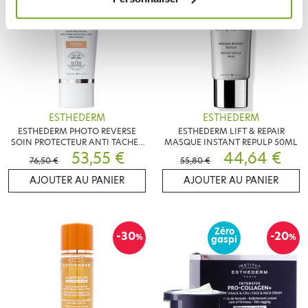
ESTHEDERM
ESTHEDERM
ESTHEDERM PHOTO REVERSE
ESTHEDERM LIFT & REPAIR
SOIN PROTECTEUR ANTI TACHES
MASQUE INSTANT REPULP 50ML
BEIGE MEDIUM 50ML
53,55 €
44,64 €
76,50 €
55,80 €
AJOUTER AU PANIER
AJOUTER AU PANIER
Zéro
-30
-20
%
%
gaspi