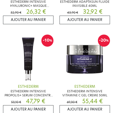
ESTHEDERM INTENSIVE
ESTHEDERM ADAPTASUN FLUIDE
HYALURONIC+ MASQUE
INVISIBLE 40ML
HYDRATANT ANTI RIDES 50ML
26,32 €
32,92 €
32,90 €
43,90 €
AJOUTER AU PANIER
AJOUTER AU PANIER
-10
-20
%
%
ESTHEDERM
ESTHEDERM
ESTHEDERM INTENSIVE
ESTHEDERM INTENSIVE
PROPOLIS+ SERUM CONCENTRE
VITAMINE C GEL CREME 50ML
30ML
47,79 €
55,44 €
53,10 €
69,30 €
AJOUTER AU PANIER
AJOUTER AU PANIER