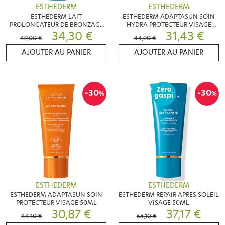
ESTHEDERM
ESTHEDERM
ESTHEDERM LAIT
ESTHEDERM ADAPTASUN SOIN
PROLONGATEUR DE BRONZAGE
HYDRA PROTECTEUR VISAGE
200ML
34,30 €
50ML
31,43 €
49,00 €
44,90 €
AJOUTER AU PANIER
AJOUTER AU PANIER
Zéro
-30
-30
%
%
gaspi
ESTHEDERM
ESTHEDERM
ESTHEDERM ADAPTASUN SOIN
ESTHEDERM REPAIR APRES SOLEIL
PROTECTEUR VISAGE 50ML
VISAGE 50ML
30,87 €
37,17 €
44,10 €
53,10 €