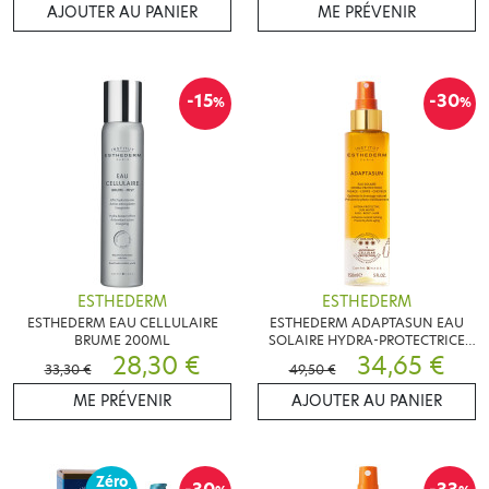
AJOUTER AU PANIER
ME PRÉVENIR
-15
-30
%
%
ESTHEDERM
ESTHEDERM
ESTHEDERM EAU CELLULAIRE
ESTHEDERM ADAPTASUN EAU
BRUME 200ML
SOLAIRE HYDRA-PROTECTRICE
28,30 €
150ML
34,65 €
33,30 €
49,50 €
ME PRÉVENIR
AJOUTER AU PANIER
Zéro