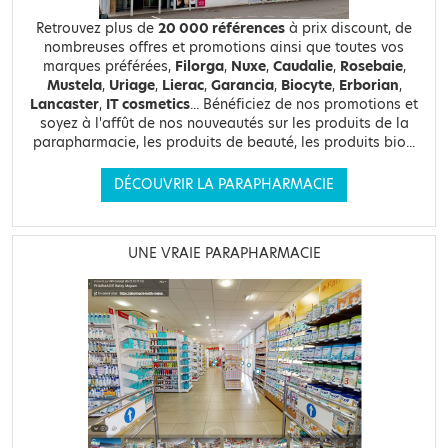
Retrouvez plus de
20 000 références
à prix discount, de
nombreuses offres et promotions ainsi que toutes vos
marques préférées,
Filorga
,
Nuxe
,
Caudalie
,
Rosebaie
,
Mustela
,
Uriage
,
Lierac
,
Garancia
,
Biocyte
,
Erborian
,
Lancaster
,
IT cosmetics
... Bénéficiez de nos promotions et
soyez à l'affût de nos nouveautés sur les produits de la
parapharmacie, les produits de beauté, les produits bio...
DÉCOUVRIR LA PARAPHARMACIE
UNE VRAIE PARAPHARMACIE