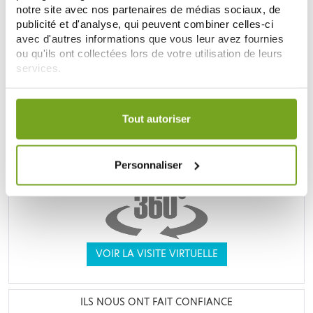
notre site avec nos partenaires de médias sociaux, de
publicité et d'analyse, qui peuvent combiner celles-ci
avec d'autres informations que vous leur avez fournies
UNE VRAIE PARAPHARMACIE
ou qu'ils ont collectées lors de votre utilisation de leurs
services.
Votre choix de consentement est conservé pendant une
durée de 12 mois.
Tout autoriser
Personnaliser
VOIR LA VISITE VIRTUELLE
ILS NOUS ONT FAIT CONFIANCE