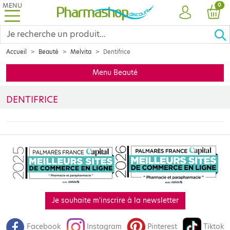
MENU
PRO
0
COMPTE
PANI
Accueil
Beauté
Melvita
Dentifrice
Menu Beauté
DENTIFRICE
Découvrez la sélection de dentifrices MELVITA spécialement conç
Je souhaite m'inscrire à la newsletter
Facebook
Instagram
Pinterest
Tiktok