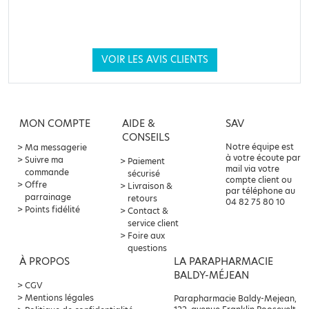
VOIR LES AVIS CLIENTS
MON COMPTE
AIDE &
SAV
CONSEILS
Notre équipe est
Ma messagerie
à votre écoute par
Suivre ma
Paiement
mail via votre
commande
sécurisé
compte client ou
Offre
Livraison &
par téléphone au
parrainage
retours
04 82 75 80 10
Points fidélité
Contact &
service client
Foire aux
questions
À PROPOS
LA PARAPHARMACIE
BALDY-MÉJEAN
CGV
Mentions légales
Parapharmacie Baldy-Mejean,