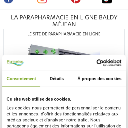
LA PARAPHARMACIE EN LIGNE BALDY
MÉJEAN
LE SITE DE PARAPHARMACIE EN LIGNE
Consentement
Détails
À propos des cookies
Retrouvez plus de
20 000 références
à prix discount, de
nombreuses offres et promotions ainsi que toutes vos
marques préférées,
Filorga
,
Nuxe
,
Caudalie
,
Rosebaie
,
Mustela
,
Uriage
,
Lierac
,
Garancia
,
Biocyte
,
Erborian
,
Ce site web utilise des cookies.
Lancaster
,
IT cosmetics
... Bénéficiez de nos promotions et
Les cookies nous permettent de personnaliser le contenu
soyez à l'affût de nos nouveautés sur les produits de la
parapharmacie, les produits de beauté, les produits bio...
et les annonces, d'offrir des fonctionnalités relatives aux
médias sociaux et d'analyser notre trafic. Nous
DÉCOUVRIR LA PARAPHARMACIE
partageons également des informations sur l'utilisation de