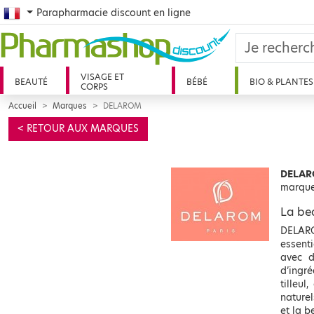
French
Parapharmacie discount en ligne
VISAGE ET
BEAUTÉ
BÉBÉ
BIO & PLANTES
CORPS
Accueil
Marques
DELAROM
< RETOUR AUX MARQUES
DELARO
marqu
La be
DELARO
essenti
avec d
d’ingr
tilleu
naturel
et la b