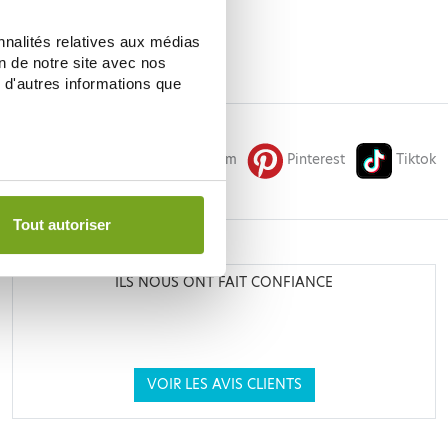
nnalités relatives aux médias
on de notre site avec nos
 d'autres informations que
Facebook
Instagram
Pinterest
Tiktok
Tout autoriser
N
ILS NOUS ONT FAIT CONFIANCE
VOIR LES AVIS CLIENTS