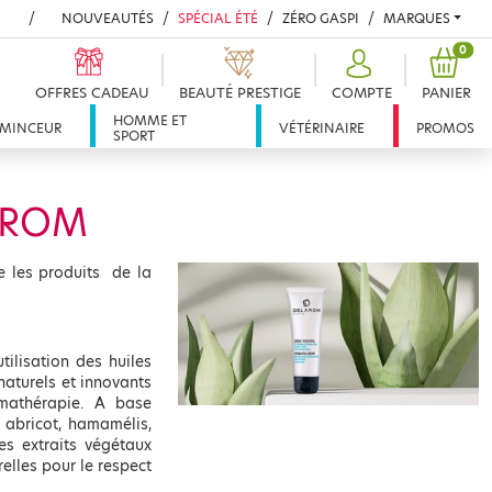
NOUVEAUTÉS
SPÉCIAL ÉTÉ
ZÉRO GASPI
MARQUES
PROD
0
OFFRES CADEAU
BEAUTÉ PRESTIGE
COMPTE
PANIER
HOMME ET
MINCEUR
VÉTÉRINAIRE
PROMOS
SPORT
AROM
 les produits de la
ilisation des huiles
naturels et innovants
omathérapie. A base
 abricot, hamamélis,
es extraits végétaux
relles pour le respect