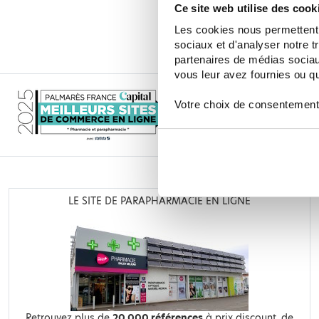
37,25 €
53,21 €
Ce site web utilise des cook
AJOUTER AU PANIER
Les cookies nous permettent d
sociaux et d'analyser notre t
partenaires de médias sociaux
vous leur avez fournies ou qu'
Votre choix de consentement
LE SITE DE PARAPHARMACIE EN LIGNE
Retrouvez plus de
20 000 références
à prix discount, de