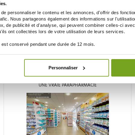
ies.
e personnaliser le contenu et les annonces, d'offrir des fonctio
rafic. Nous partageons également des informations sur l'utilisati
, de publicité et d'analyse, qui peuvent combiner celles-ci avec
ils ont collectées lors de votre utilisation de leurs services.
 est conservé pendant une durée de 12 mois.
Je souhaite m'inscrire à la newsletter
Personnaliser
LA PARAPHARMACIE EN LIGNE BALDY MÉJEA
UNE VRAIE PARAPHARMACIE