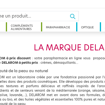
COMPLÉMENTS
PARAPHARMACIE
OPTIQUE
ALIMENTAIRES
LA MARQUE DEL
M à prix discount
: votre parapharmacie en ligne vous propose
e
DELAROM à petits prix
: crèmes, démaquillants…
auté de la peau au naturel
M est un laboratoire créée par une fondatrice passionné par l’ut
elles dans des produits cosmétiques. Elle développa des produits 
es textures et parfums délicieux et raffinés inspirés de l’ar
édients et de senteurs venant de la méditerranée (orange, sésame,
l, olive, lavande,…), DELAROM met en avant dans ses formules, d
s ou bio, et des huiles végétales et essentielles 100% pures et natu
eauté de la peau.