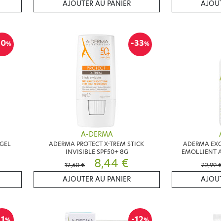
AJOUTER AU PANIER
AJOUT
10
-33
%
%
A-DERMA
GEL
ADERMA PROTECT X-TREM STICK
ADERMA EX
INVISIBLE SPF50+ 8G
EMOLLIENT 
8,44 €
12,60 €
22,99 
AJOUTER AU PANIER
AJOUT
11
-12
%
%