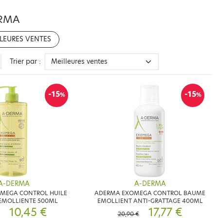
ERMA
LEURES VENTES
Trier par :
-15
-15
%
%
A-DERMA
A-DERMA
MEGA CONTROL HUILE
ADERMA EXOMEGA CONTROL BAUME
EMOLLIENTE 500ML
EMOLLIENT ANTI-GRATTAGE 400ML
10,45 €
17,77 €
20,90 €