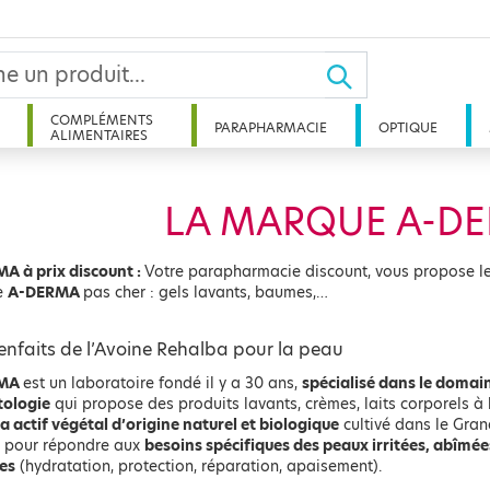
COMPLÉMENTS
PARAPHARMACIE
OPTIQUE
ALIMENTAIRES
LA MARQUE A-D
A à prix discount :
Votre parapharmacie discount, vous propose le
e
A-DERMA
pas cher : gels lavants, baumes,…
enfaits de l’Avoine Rehalba pour la peau
RMA
est un laboratoire fondé il y a 30 ans,
spécialisé dans le domain
ologie
qui propose des produits lavants, crèmes, laits corporels 
 actif végétal d’origine naturel et biologique
cultivé dans le Gra
, pour répondre aux
besoins spécifiques des peaux irritées, abîmées
tes
(hydratation, protection, réparation, apaisement).