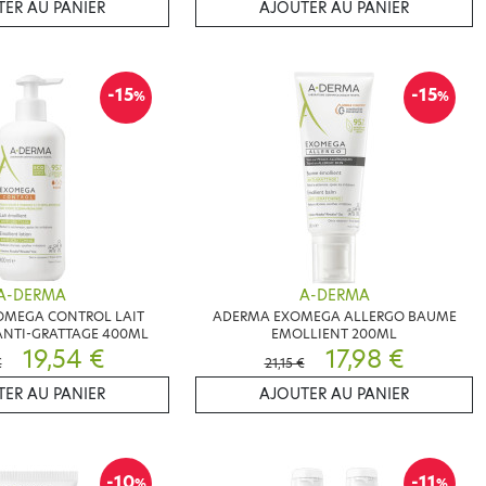
ER AU PANIER
AJOUTER AU PANIER
-15
-15
%
%
A-DERMA
A-DERMA
OMEGA CONTROL LAIT
ADERMA EXOMEGA ALLERGO BAUME
ANTI-GRATTAGE 400ML
EMOLLIENT 200ML
19,54 €
17,98 €
€
21,15 €
ER AU PANIER
AJOUTER AU PANIER
-10
-11
%
%