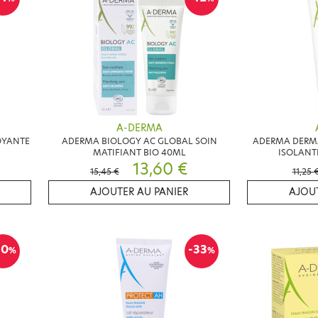
A-DERMA
OYANTE
ADERMA BIOLOGY AC GLOBAL SOIN
ADERMA DERMA
MATIFIANT BIO 40ML
ISOLANT
13,60 €
15,45 €
11,25 
AJOUTER AU PANIER
AJOUT
10
-33
%
%