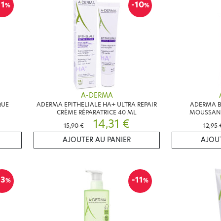
11
-10
%
%
A-DERMA
QUE
ADERMA EPITHELIALE HA+ ULTRA REPAIR
ADERMA B
CRÈME RÉPARATRICE 40 ML
MOUSSANT
14,31 €
15,90 €
12,95 
AJOUTER AU PANIER
AJOUT
13
-11
%
%