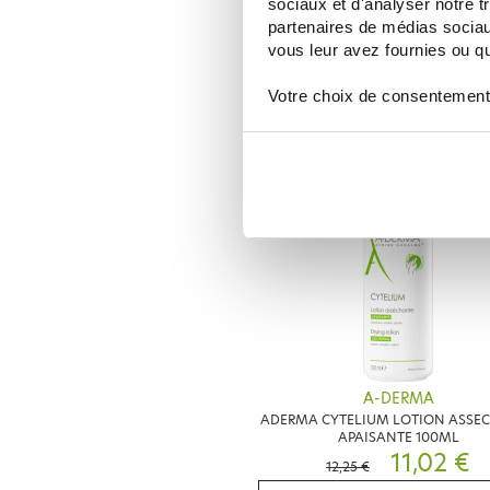
sociaux et d'analyser notre t
A-DERMA
partenaires de médias sociaux
ADERMA PAIN DERMATOLOGI
APAISANT 100G
vous leur avez fournies ou qu'
5,59 €
6,99 €
Votre choix de consentement
AJOUTER AU PANIER
-
A-DERMA
ADERMA CYTELIUM LOTION ASSE
APAISANTE 100ML
11,02 €
12,25 €