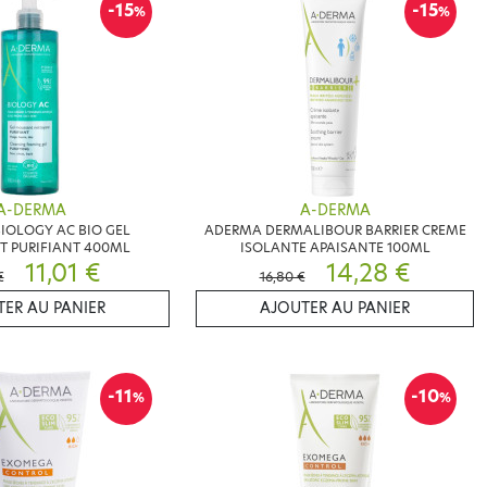
-15
-15
%
%
A-DERMA
A-DERMA
IOLOGY AC BIO GEL
ADERMA DERMALIBOUR BARRIER CREME
 PURIFIANT 400ML
ISOLANTE APAISANTE 100ML
11,01 €
14,28 €
€
16,80 €
ER AU PANIER
AJOUTER AU PANIER
-11
-10
%
%