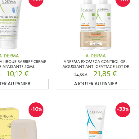
A-DERMA
A-DERMA
LIBOUR BARRIER CREME
ADERMA EXOMEGA CONTROL GEL
E APAISANTE 50ML
MOUSSANT ANTI GRATTAGE LOT DE
10,12 €
2X500ML
21,85 €
€
24,55 €
ER AU PANIER
AJOUTER AU PANIER
-10
-33
%
%