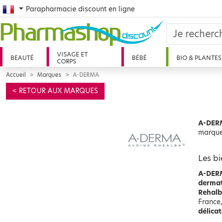
French
Parapharmacie discount en ligne
VISAGE ET
BEAUTÉ
BÉBÉ
BIO & PLANTES
CORPS
Accueil
Marques
A-DERMA
< RETOUR AUX MARQUES
A-DERM
marqu
Les bi
A-DE
dermat
Rehalba
France
délica