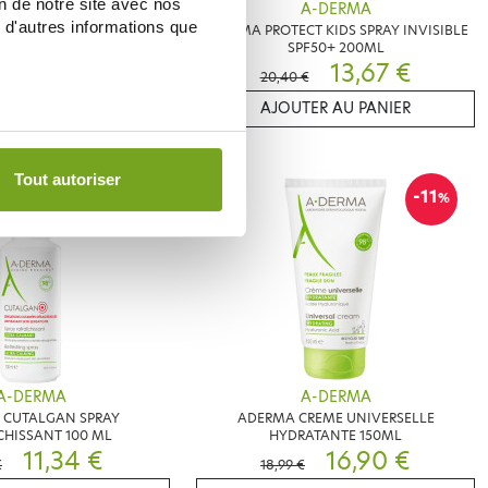
on de notre site avec nos
A-DERMA
A-DERMA
 d'autres informations que
CORPS HYDRATATION 72H
ADERMA PROTECT KIDS SPRAY INVISIBLE
400ML
SPF50+ 200ML
14,96 €
13,67 €
20,40 €
ER AU PANIER
AJOUTER AU PANIER
Tout autoriser
-16
-11
%
%
A-DERMA
A-DERMA
 CUTALGAN SPRAY
ADERMA CREME UNIVERSELLE
CHISSANT 100 ML
HYDRATANTE 150ML
11,34 €
16,90 €
€
18,99 €