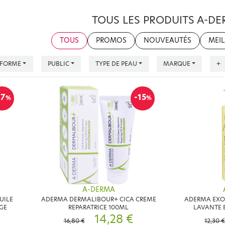
TOUS LES PRODUITS A-D
TOUS
PROMOS
NOUVEAUTÉS
MEIL
FORME
PUBLIC
TYPE DE PEAU
MARQUE
+
17
-15
%
%
A-DERMA
UILE
ADERMA DERMALIBOUR+ CICA CREME
ADERMA EXO
GE
REPARATRICE 100ML
LAVANTE 
14,28 €
16,80 €
12,30 €