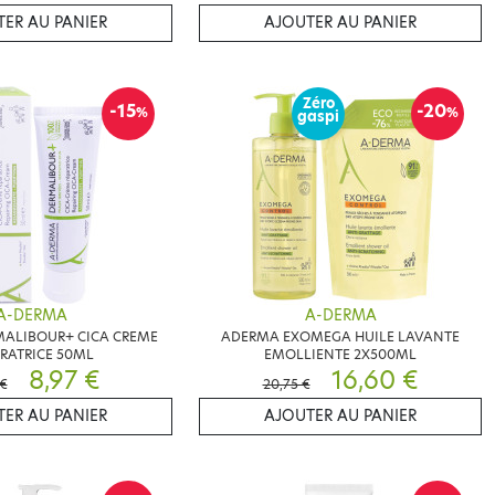
ER AU PANIER
AJOUTER AU PANIER
Zéro
-15
-20
%
%
gaspi
A-DERMA
A-DERMA
ALIBOUR+ CICA CREME
ADERMA EXOMEGA HUILE LAVANTE
RATRICE 50ML
EMOLLIENTE 2X500ML
8,97 €
16,60 €
 €
20,75 €
ER AU PANIER
AJOUTER AU PANIER