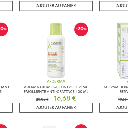
AJOUTER AU PANIER
AJOUT
10
-20
%
%
A-DERMA
CHANT
ADERMA EXOMEGA CONTROL CREME
ADERMA DERM
S
EMOLLIENTE ANTI-GRATTAGE 400 ML
REPA
16,68 €
20,85 €
10,55
AJOUTER AU PANIER
AJOUT