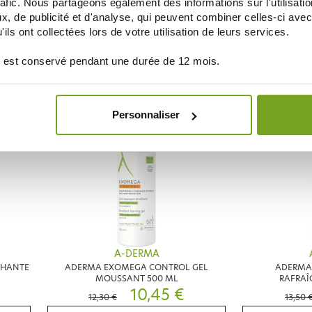
rafic. Nous partageons également des informations sur l'utilisati
A-DERMA
, de publicité et d'analyse, qui peuvent combiner celles-ci avec
QUE
ADERMA EPITHELIALE HA+ CRÈME
ADERMA LAIT 
RÉPARATRICE 100ML
ils ont collectées lors de votre utilisation de leurs services.
18,36 €
21,60 €
17,60 €
 est conservé pendant une durée de 12 mois.
AJOUTER AU PANIER
AJOUT
Personnaliser
10
-15
%
%
A-DERMA
CHANTE
ADERMA EXOMEGA CONTROL GEL
ADERMA
MOUSSANT 500 ML
RAFRAÎ
10,45 €
12,30 €
13,50 