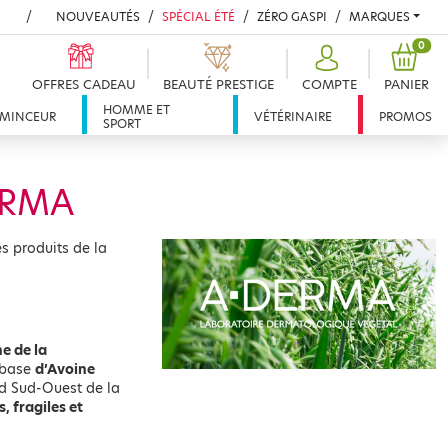
NOUVEAUTÉS
SPÉCIAL ÉTÉ
ZÉRO GASPI
MARQUES
PROD
0
OFFRES CADEAU
BEAUTÉ PRESTIGE
COMPTE
PANIER
HOMME ET
MINCEUR
VÉTÉRINAIRE
PROMOS
SPORT
ERMA
s produits de la
e de la
à base
d’Avoine
nd Sud-Ouest de la
, fragiles et