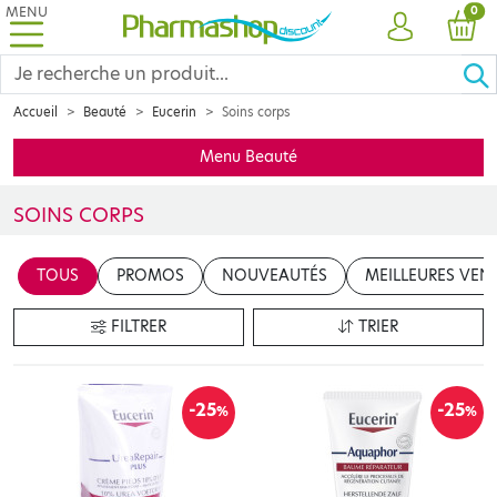
MENU
PRO
0
COMPTE
PANI
Accueil
Beauté
Eucerin
Soins corps
Menu Beauté
SOINS CORPS
Découvrez la sélection de produits EUCERIN spécialement conçus
TOUS
PROMOS
NOUVEAUTÉS
MEILLEURES VEN
FILTRER
TRIER
-25
-25
%
%