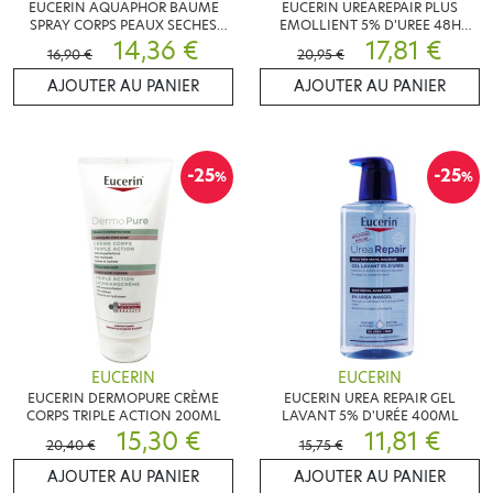
EUCERIN AQUAPHOR BAUME
EUCERIN UREAREPAIR PLUS
SPRAY CORPS PEAUX SECHES
EMOLLIENT 5% D'UREE 48H
250ML
14,36 €
400ML
17,81 €
16,90 €
20,95 €
AJOUTER AU PANIER
AJOUTER AU PANIER
-25
-25
%
%
EUCERIN
EUCERIN
EUCERIN DERMOPURE CRÈME
EUCERIN UREA REPAIR GEL
CORPS TRIPLE ACTION 200ML
LAVANT 5% D'URÉE 400ML
15,30 €
11,81 €
20,40 €
15,75 €
AJOUTER AU PANIER
AJOUTER AU PANIER