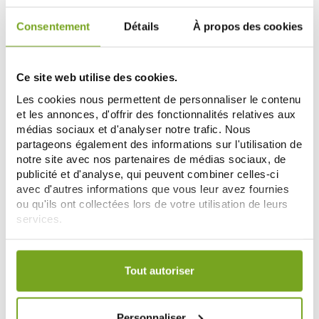
Consentement
Détails
À propos des cookies
Zéro
-25
-15
%
%
gaspi
Ce site web utilise des cookies.
Les cookies nous permettent de personnaliser le contenu
et les annonces, d'offrir des fonctionnalités relatives aux
médias sociaux et d'analyser notre trafic. Nous
partageons également des informations sur l'utilisation de
notre site avec nos partenaires de médias sociaux, de
publicité et d'analyse, qui peuvent combiner celles-ci
EUCERIN
EUCERIN
avec d'autres informations que vous leur avez fournies
EUCERIN HYALURON FILLER
EUCERIN UREA REPAIR PLUS
ou qu'ils ont collectées lors de votre utilisation de leurs
CREME MAINS SPF30 75ML
MOUSSE PIEDS 150ML
services.
11,77 €
9,43 €
15,70 €
11,10 €
Votre choix de consentement est conservé pendant une
AJOUTER AU PANIER
AJOUTER AU PANIER
durée de 12 mois.
Tout autoriser
Zéro
-15
-20
%
%
gaspi
Personnaliser