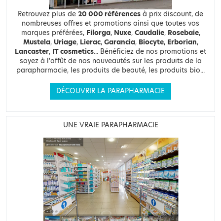
Retrouvez plus de
20 000 références
à prix discount, de
nombreuses offres et promotions ainsi que toutes vos
marques préférées,
Filorga
,
Nuxe
,
Caudalie
,
Rosebaie
,
Mustela
,
Uriage
,
Lierac
,
Garancia
,
Biocyte
,
Erborian
,
Lancaster
,
IT cosmetics
... Bénéficiez de nos promotions et
soyez à l'affût de nos nouveautés sur les produits de la
parapharmacie, les produits de beauté, les produits bio...
DÉCOUVRIR LA PARAPHARMACIE
UNE VRAIE PARAPHARMACIE