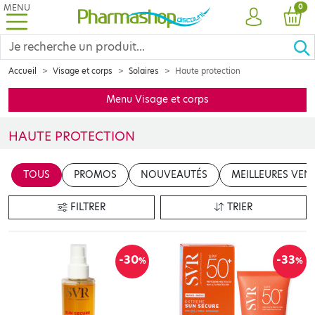
MENU
PRO
0
COMPTE
PANI
Accueil
Visage et corps
Solaires
Haute protection
Menu Visage et corps
HAUTE PROTECTION
Voici notre sélection de produits solaires haute-protection, con
TOUS
PROMOS
NOUVEAUTÉS
MEILLEURES VEN
FILTRER
TRIER
-30
-33
%
%