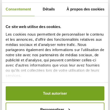
Consentement
Détails
À propos des cookies
-30
%
Ce site web utilise des cookies.
Les cookies nous permettent de personnaliser le contenu
et les annonces, d'offrir des fonctionnalités relatives aux
médias sociaux et d'analyser notre trafic. Nous
partageons également des informations sur l'utilisation de
notre site avec nos partenaires de médias sociaux, de
publicité et d'analyse, qui peuvent combiner celles-ci
ESTHEDERM
LA ROSEE
avec d'autres informations que vous leur avez fournies
ESTHEDERM ADAPTASUN MER ET
LA ROSEE HUILE SOLAIRE HUILE
ou qu'ils ont collectées lors de votre utilisation de leurs
TROPIQUE LAIT HYDRA
D'ABRICOT BIO SPF50 150ML
services.
PROTECTEUR CORPS 200ML
34,93 €
19,86 €
49,90 €
Votre choix de consentement est conservé pendant une
ME PRÉVENIR
AJOUTER AU PANIER
durée de 12 mois.
Tout autoriser
-30
-20
%
%
Personnaliser