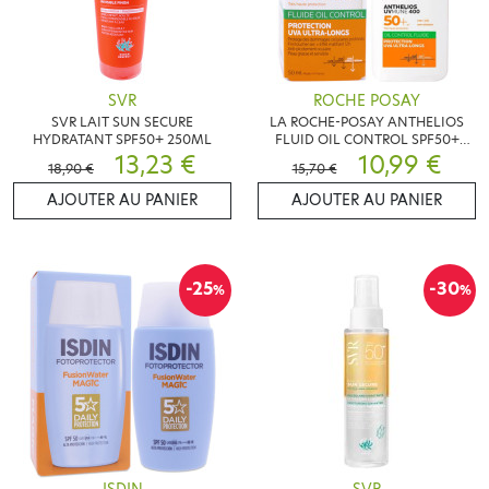
SVR
ROCHE POSAY
SVR LAIT SUN SECURE
LA ROCHE-POSAY ANTHELIOS
HYDRATANT SPF50+ 250ML
FLUID OIL CONTROL SPF50+
13,23 €
50ML
10,99 €
18,90 €
15,70 €
AJOUTER AU PANIER
AJOUTER AU PANIER
-25
-30
%
%