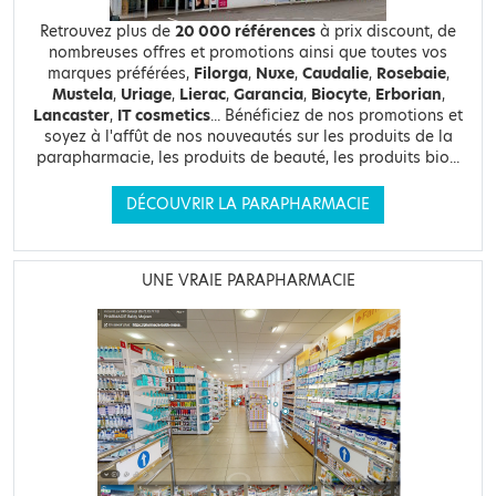
Retrouvez plus de
20 000 références
à prix discount, de
nombreuses offres et promotions ainsi que toutes vos
marques préférées,
Filorga
,
Nuxe
,
Caudalie
,
Rosebaie
,
Mustela
,
Uriage
,
Lierac
,
Garancia
,
Biocyte
,
Erborian
,
Lancaster
,
IT cosmetics
... Bénéficiez de nos promotions et
soyez à l'affût de nos nouveautés sur les produits de la
parapharmacie, les produits de beauté, les produits bio...
DÉCOUVRIR LA PARAPHARMACIE
UNE VRAIE PARAPHARMACIE