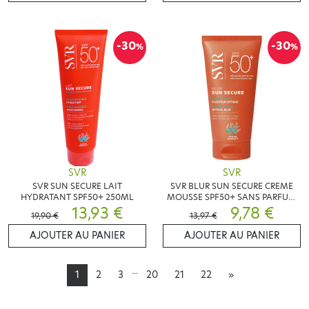
-30
-30
%
%
SVR
SVR
SVR SUN SECURE LAIT
SVR BLUR SUN SECURE CREME
HYDRATANT SPF50+ 250ML
MOUSSE SPF50+ SANS PARFUM
13,93 €
50ML
9,78 €
19,90 €
13,97 €
AJOUTER AU PANIER
AJOUTER AU PANIER
...
1
2
3
20
21
22
»