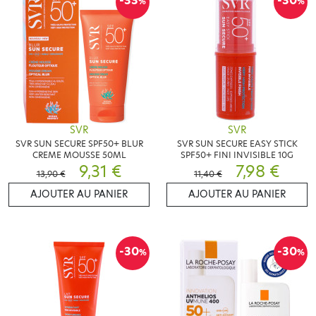
-33
-30
%
%
SVR
SVR
SVR SUN SECURE SPF50+ BLUR
SVR SUN SECURE EASY STICK
CREME MOUSSE 50ML
SPF50+ FINI INVISIBLE 10G
9,31 €
7,98 €
13,90 €
11,40 €
AJOUTER AU PANIER
AJOUTER AU PANIER
-30
-30
%
%