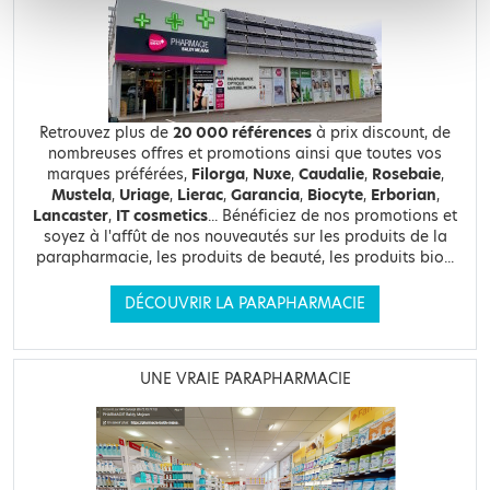
Retrouvez plus de
20 000 références
à prix discount, de
nombreuses offres et promotions ainsi que toutes vos
marques préférées,
Filorga
,
Nuxe
,
Caudalie
,
Rosebaie
,
Mustela
,
Uriage
,
Lierac
,
Garancia
,
Biocyte
,
Erborian
,
Lancaster
,
IT cosmetics
... Bénéficiez de nos promotions et
soyez à l'affût de nos nouveautés sur les produits de la
parapharmacie, les produits de beauté, les produits bio...
DÉCOUVRIR LA PARAPHARMACIE
UNE VRAIE PARAPHARMACIE