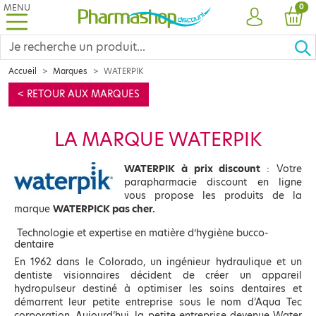
MENU
PRO
0
COMPTE
PANI
Accueil
Marques
WATERPIK
< RETOUR AUX MARQUES
LA MARQUE WATERPIK
WATERPIK à prix discount
: Votre
parapharmacie discount en ligne
vous propose les produits de la
marque
WATERPICK pas cher.
Technologie et expertise en matière d’hygiène bucco-
dentaire
En 1962 dans le Colorado, un ingénieur hydraulique et un
dentiste visionnaires décident de créer un appareil
hydropulseur destiné à optimiser les soins dentaires et
démarrent leur petite entreprise sous le nom d’Aqua Tec
corporation. Aujourd’hui, la petite entreprise devenue Water