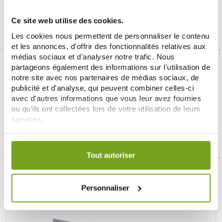
Ce site web utilise des cookies.
Les cookies nous permettent de personnaliser le contenu
et les annonces, d'offrir des fonctionnalités relatives aux
médias sociaux et d'analyser notre trafic. Nous
partageons également des informations sur l'utilisation de
notre site avec nos partenaires de médias sociaux, de
publicité et d'analyse, qui peuvent combiner celles-ci
avec d'autres informations que vous leur avez fournies
ou qu'ils ont collectées lors de votre utilisation de leurs
Je souhaite m'inscrire à la newsletter
services.
Facebook
Instagram
Pinterest
Tiktok
Votre choix de consentement est conservé pendant une
durée de 12 mois.
Tout autoriser
LA PARAPHARMACIE EN LIGNE BALDY
MÉJEAN
Personnaliser
LE SITE DE PARAPHARMACIE EN LIGNE