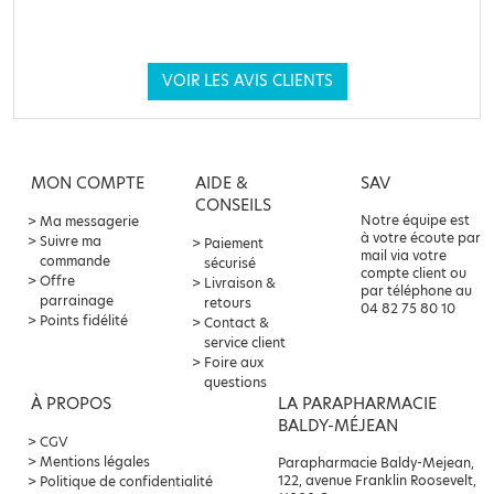
VOIR LES AVIS CLIENTS
MON COMPTE
AIDE &
SAV
CONSEILS
Notre équipe est
Ma messagerie
à votre écoute par
Suivre ma
Paiement
mail via votre
commande
sécurisé
compte client ou
Offre
Livraison &
par téléphone au
parrainage
retours
04 82 75 80 10
Points fidélité
Contact &
service client
Foire aux
questions
À PROPOS
LA PARAPHARMACIE
BALDY-MÉJEAN
CGV
Mentions légales
Parapharmacie Baldy-Mejean,
122, avenue Franklin Roosevelt,
Politique de confidentialité