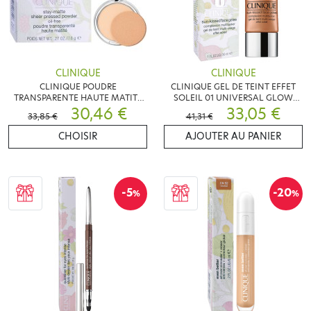
CLINIQUE
CLINIQUE
CLINIQUE POUDRE
CLINIQUE GEL DE TEINT EFFET
TRANSPARENTE HAUTE MATITE
SOLEIL 01 UNIVERSAL GLOW
7.6G
30,46 €
30ML
33,05 €
33,85 €
41,31 €
CHOISIR
AJOUTER AU PANIER
-5
-20
%
%