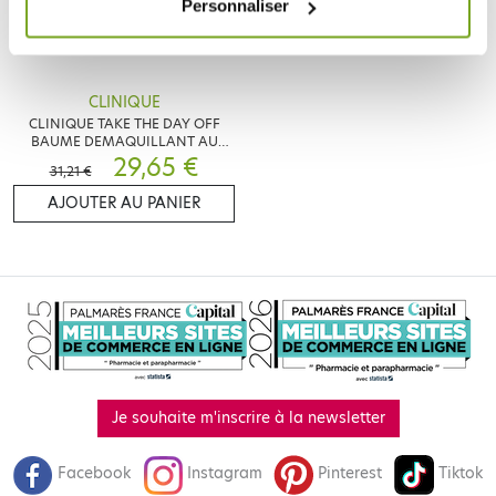
Personnaliser
CLINIQUE
CLINIQUE TAKE THE DAY OFF
BAUME DEMAQUILLANT AU
CHARBON 125ML
29,65 €
31,21 €
AJOUTER AU PANIER
Je souhaite m'inscrire à la newsletter
Facebook
Instagram
Pinterest
Tiktok