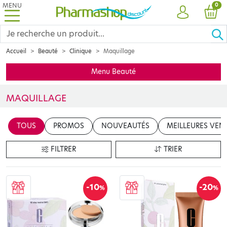
MENU
PRO
0
COMPTE
PANI
Accueil
Beauté
Clinique
Maquillage
Menu Beauté
MAQUILLAGE
Découvrez notre sélection de maquillage Clinique, spécialement c
TOUS
PROMOS
NOUVEAUTÉS
MEILLEURES VEN
FILTRER
TRIER
-10
-20
%
%