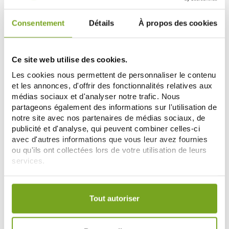
-5
-25
%
%
Consentement
Détails
À propos des cookies
Ce site web utilise des cookies.
Les cookies nous permettent de personnaliser le contenu
et les annonces, d'offrir des fonctionnalités relatives aux
CLINIQUE
CLINIQUE
médias sociaux et d'analyser notre trafic. Nous
CLINIQUE BAUME A LEVRES
CLINIQUE DEMAQUILLANT
partageons également des informations sur l'utilisation de
HYDRATANT TEINTE 05 CHUNKY
FACILE YEUX & LEVRES 125ML
notre site avec nos partenaires de médias sociaux, de
CHERRY 3G
19,48 €
16,49 €
20,50 €
21,99 €
publicité et d'analyse, qui peuvent combiner celles-ci
avec d'autres informations que vous leur avez fournies
AJOUTER AU PANIER
AJOUTER AU PANIER
ou qu'ils ont collectées lors de votre utilisation de leurs
services.
-5
Votre choix de consentement est conservé pendant une
%
durée de 12 mois.
Tout autoriser