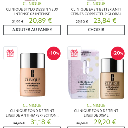
CLINIQUE
CLINIQUE
CLINIQUE STYLO DESSIN YEUX
CLINIQUE EVEN BETTER ANTI
INTENSE 03 INTENSE
CERNES CORRECTEUR GLOBAL
CHOCOLATE
20,89 €
23,84 €
21,99 €
29,80 €
AJOUTER AU PANIER
CHOISIR
-10
-20
%
%
CLINIQUE
CLINIQUE
CLINIQUE FOND DE TEINT
CLINIQUE FOND DE TEINT
LIQUIDE ANTI-IMPERFECTIONS
LIQUIDE 30ML
30 ML
31,18 €
29,20 €
34,65 €
36,50 €