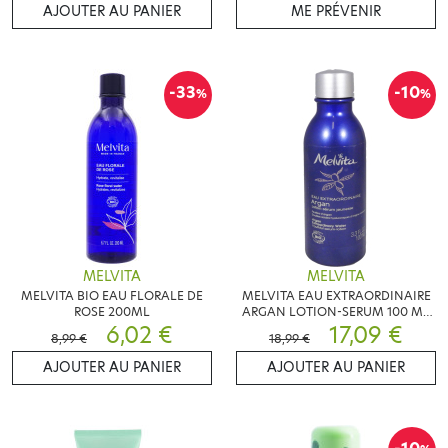
AJOUTER AU PANIER
ME PRÉVENIR
-33
-10
%
%
MELVITA
MELVITA
MELVITA BIO EAU FLORALE DE
MELVITA EAU EXTRAORDINAIRE
ROSE 200ML
ARGAN LOTION-SERUM 100 ML
6,02 €
BIO
17,09 €
8,99 €
18,99 €
AJOUTER AU PANIER
AJOUTER AU PANIER