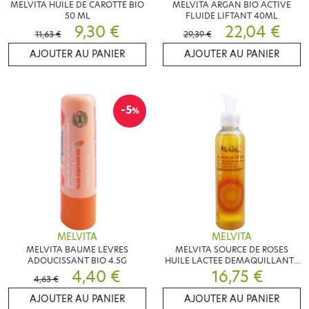
MELVITA HUILE DE CAROTTE BIO
MELVITA ARGAN BIO ACTIVE
50 ML
FLUIDE LIFTANT 40ML
9,30 €
22,04 €
11,63 €
29,39 €
AJOUTER AU PANIER
AJOUTER AU PANIER
-5
%
MELVITA
MELVITA
MELVITA BAUME LEVRES
MELVITA SOURCE DE ROSES
ADOUCISSANT BIO 4.5G
HUILE LACTEE DEMAQUILLANTE
4,40 €
BIO145ML
16,75 €
4,63 €
AJOUTER AU PANIER
AJOUTER AU PANIER