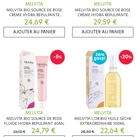
MELVITA
MELVITA
MELVITA BIO SOURCE DE ROSE
MELVITA BIO SOURCE DE ROSE
CRÈME HYDRA REPULPANTE
CRÈME HYDRA REPULPANTE
RECHARGE 50ML
24,69 €
29,59 €
50ML
AJOUTER AU PANIER
AJOUTER AU PANIER
Zéro
-5
-20
%
%
gaspi
MELVITA
MELVITA
MELVITA BIO SOURCE DE ROSE
MELVITA L'OR BIO HUILE SÈCHE
FLUIDE HYDRA REPULPANT 40ML
EXTRAORDINAIRE 100ML
24,79 €
22,64 €
26,10 €
28,30 €