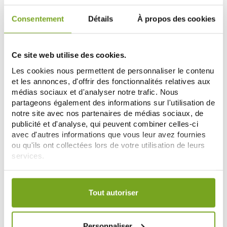
Consentement
Détails
À propos des cookies
Ce site web utilise des cookies.
Les cookies nous permettent de personnaliser le contenu
et les annonces, d'offrir des fonctionnalités relatives aux
médias sociaux et d'analyser notre trafic. Nous
partageons également des informations sur l'utilisation de
notre site avec nos partenaires de médias sociaux, de
publicité et d'analyse, qui peuvent combiner celles-ci
MELVITA
MELVITA
avec d'autres informations que vous leur avez fournies
MELVITA BIO BOUQUET FLORAL
MELVITA BIO NECTAR PUR ROLL
ou qu'ils ont collectées lors de votre utilisation de leurs
DÉMAQUILLANT YEUX 100ML
ON SOS IMPERFECTIONS 5ML
services.
13,40 €
12,95 €
Votre choix de consentement est conservé pendant une
AJOUTER AU PANIER
AJOUTER AU PANIER
durée de 12 mois.
Tout autoriser
Personnaliser