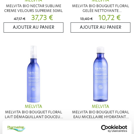
MELVITA
MELVITA
MELVITA BIO NECTAR SUBLIME
MELVITA BIO BOUQUET FLORAL
CREME VELOURS SUPREME 50ML
GELÉE NETTOYANTE
37,73 €
DÉMAQUILLANTE 200ML
10,72 €
47,17 €
13,40 €
AJOUTER AU PANIER
AJOUTER AU PANIER
MELVITA
MELVITA
MELVITA BIO BOUQUET FLORAL
MELVITA BIO BOUQUET FLORAL
LAIT DÉMAQUILLANT DOUCEUR
EAU MICELLAIRE HYDRATANTE
13,40 €
200ML
14,40 €
200ML
AJOUTER AU PANIER
AJOUTER AU PANIER