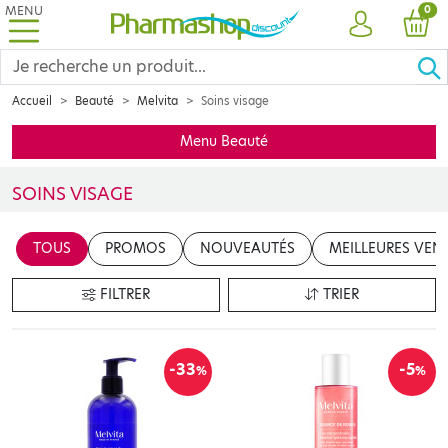
MENU
PRO
0
COMPTE
PANI
Accueil
Beauté
Melvita
Soins visage
Menu Beauté
SOINS VISAGE
Découvrez la sélection de produits MELVITA spécialement conçus 
TOUS
PROMOS
NOUVEAUTÉS
MEILLEURES VEN
FILTRER
TRIER
-33
-5
%
%