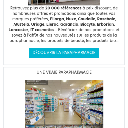
Retrouvez plus de
20 000 références
à prix discount, de
nombreuses offres et promotions ainsi que toutes vos
marques préférées,
Filorga
,
Nuxe
,
Caudalie
,
Rosebaie
,
Mustela
,
Uriage
,
Lierac
,
Garancia
,
Biocyte
,
Erborian
,
Lancaster
,
IT cosmetics
... Bénéficiez de nos promotions et
soyez à l'affût de nos nouveautés sur les produits de la
parapharmacie, les produits de beauté, les produits bio...
DÉCOUVRIR LA PARAPHARMACIE
UNE VRAIE PARAPHARMACIE