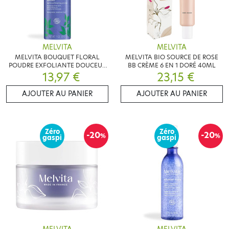
MELVITA
MELVITA
MELVITA BOUQUET FLORAL
MELVITA BIO SOURCE DE ROSE
POUDRE EXFOLIANTE DOUCEUR
BB CRÈME 6 EN 1 DORÉ 40ML
13,97 €
BIO 30G
23,15 €
AJOUTER AU PANIER
AJOUTER AU PANIER
Zéro
Zéro
-20
-20
%
%
gaspi
gaspi