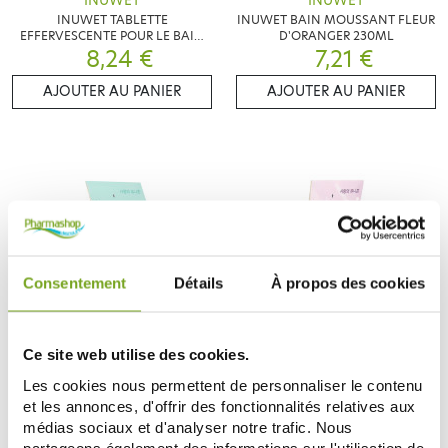
INUWET
INUWET
INUWET TABLETTE
INUWET BAIN MOUSSANT FLEUR
EFFERVESCENTE POUR LE BAIN
D'ORANGER 230ML
PARFUM PECHE
8,24 €
7,21 €
AJOUTER AU PANIER
AJOUTER AU PANIER
Consentement
Détails
À propos des cookies
Ce site web utilise des cookies.
INUWET
INUWET
INUWET LAIT DE BAIN LAIT DE
INUWET BAIN MOUSSANT BARBE
Les cookies nous permettent de personnaliser le contenu
COCO 230ML
A PAPA 230ML
et les annonces, d'offrir des fonctionnalités relatives aux
7,21 €
7,21 €
médias sociaux et d'analyser notre trafic. Nous
ME PRÉVENIR
AJOUTER AU PANIER
partageons également des informations sur l'utilisation de