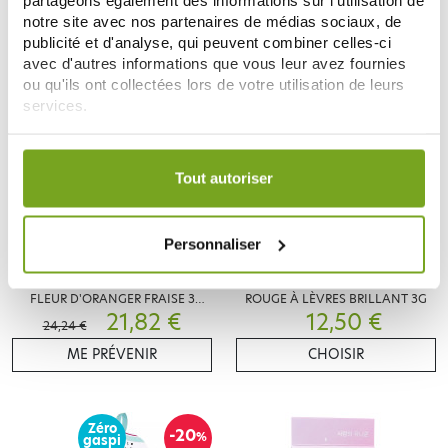
notre site avec nos partenaires de médias sociaux, de
publicité et d'analyse, qui peuvent combiner celles-ci
avec d'autres informations que vous leur avez fournies
-10
%
ou qu'ils ont collectées lors de votre utilisation de leurs
services.
Votre choix de consentement est conservé pendant une
durée de 12 mois.
Tout autoriser
Personnaliser
INUWET
INUWET
INUWET COFFRET BAIN SPLASH
INUWET FLOWER IN THE BOX
FLEUR D'ORANGER FRAISE 3
ROUGE À LÈVRES BRILLANT 3G
PRODUITS
21,82 €
12,50 €
24,24 €
ME PRÉVENIR
CHOISIR
Zéro
-20
%
gaspi