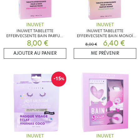
INUWET
INUWET
INUWET TABELETTE
INUWET TABELETTE
EFFERVECSENTE BAIN PARFUM
EFFERVECSENTE BAIN MONOÏ
FRAISE 200G
8,00 €
200G
6,40 €
8,00 €
AJOUTER AU PANIER
ME PRÉVENIR
-15
%
INUWET
INUWET