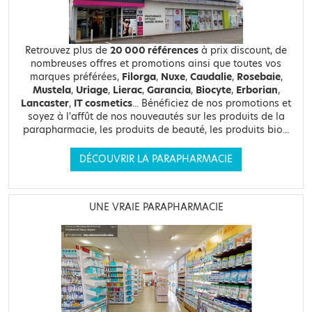
Retrouvez plus de
20 000 références
à prix discount, de
nombreuses offres et promotions ainsi que toutes vos
marques préférées,
Filorga
,
Nuxe
,
Caudalie
,
Rosebaie
,
Mustela
,
Uriage
,
Lierac
,
Garancia
,
Biocyte
,
Erborian
,
Lancaster
,
IT cosmetics
... Bénéficiez de nos promotions et
soyez à l'affût de nos nouveautés sur les produits de la
parapharmacie, les produits de beauté, les produits bio...
DÉCOUVRIR LA PARAPHARMACIE
UNE VRAIE PARAPHARMACIE