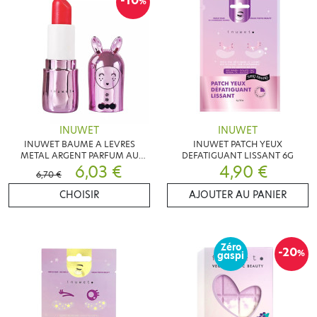
-10
%
INUWET
INUWET
INUWET BAUME A LEVRES
INUWET PATCH YEUX
METAL ARGENT PARFUM AU
DEFATIGUANT LISSANT 6G
CHOIX
6,03 €
4,90 €
6,70 €
CHOISIR
AJOUTER AU PANIER
Zéro
-20
%
gaspi