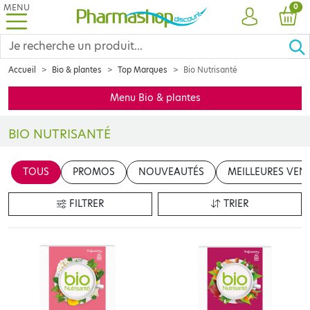
MENU
PRO
0
COMPTE
PANI
Accueil
Bio & plantes
Top Marques
Bio Nutrisanté
Menu Bio & plantes
BIO NUTRISANTÉ
Depuis 1992, Les laboratoires
NUTRISANTE
développent en parten
TOUS
PROMOS
NOUVEAUTÉS
MEILLEURES VEN
FILTRER
TRIER