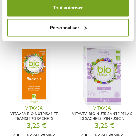
VITAVEA
NUTRISANTE
durée de 12 mois.
VITAVEA BIO NUTRISANTE
NUTRISANTE ULTRABIOTIQUE
Tout autoriser
INFUSION RESPIRATOIRE 20
INFANTILE 7 JOURS
SACHETS
2,93 €
5,18 €
3,25 €
5,88 €
AJOUTER AU PANIER
AJOUTER AU PANIER
Personnaliser
VITAVEA
VITAVEA
VITAVEA BIO NUTRISANTE
VITAVEA BIO NUTRISANTE RELAX
TRANSIT 20 SACHETS
20 SACHETS D'INFUSION
3,25 €
3,25 €
AJOUTER AU PANIER
AJOUTER AU PANIER