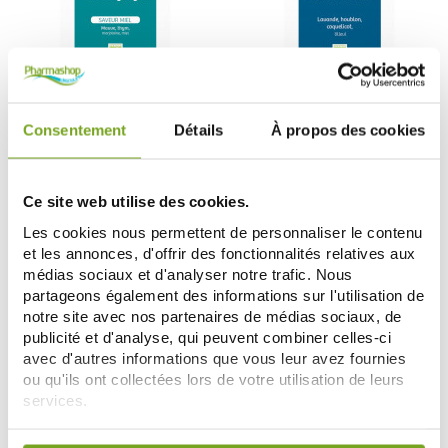
VITAVEA
VITAVEA
VITAVEA BIO NUTRISANTE
VITAVEA BIO NUTRISANTE ANTI
CONFORT DE LA GORGE 20
STRESS 20 SACHETS D'INFUSION
Consentement
Détails
À propos des cookies
SACHETS D'INFUSION
3,25 €
3,25 €
AJOUTER AU PANIER
AJOUTER AU PANIER
Ce site web utilise des cookies.
Les cookies nous permettent de personnaliser le contenu
et les annonces, d'offrir des fonctionnalités relatives aux
-10
-12
%
%
médias sociaux et d'analyser notre trafic. Nous
partageons également des informations sur l'utilisation de
notre site avec nos partenaires de médias sociaux, de
publicité et d'analyse, qui peuvent combiner celles-ci
avec d'autres informations que vous leur avez fournies
ou qu'ils ont collectées lors de votre utilisation de leurs
services.
Votre choix de consentement est conservé pendant une