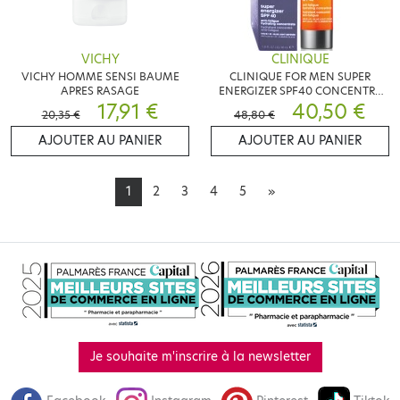
VICHY
CLINIQUE
VICHY HOMME SENSI BAUME
CLINIQUE FOR MEN SUPER
APRES RASAGE
ENERGIZER SPF40 CONCENTRE
17,91 €
HYDRATANT 48ML
40,50 €
20,35 €
48,80 €
AJOUTER AU PANIER
AJOUTER AU PANIER
1
2
3
4
5
»
Je souhaite m'inscrire à la newsletter