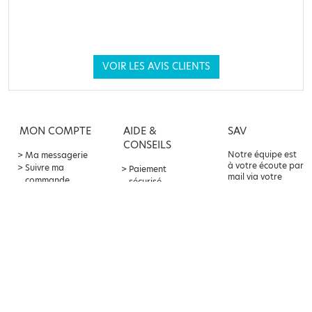
VOIR LES AVIS CLIENTS
MON COMPTE
AIDE &
SAV
CONSEILS
Notre équipe est
Ma messagerie
à votre écoute par
Suivre ma
Paiement
mail via votre
commande
sécurisé
compte client ou
Offre
Livraison &
par téléphone au
parrainage
retours
04 82 75 80 10
Points fidélité
Contact &
service client
Foire aux
questions
À PROPOS
LA PARAPHARMACIE
BALDY-MÉJEAN
CGV
Mentions légales
Parapharmacie Baldy-Mejean,