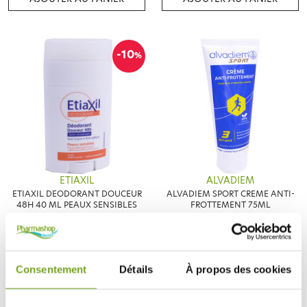
-10
%
ETIAXIL
ALVADIEM
ETIAXIL DEODORANT DOUCEUR
ALVADIEM SPORT CREME ANTI-
48H 40 ML PEAUX SENSIBLES
FROTTEMENT 75ML
7,74 €
8,60 €
8,60 €
AJOUTER AU PANIER
AJOUTER AU PANIER
Consentement
Détails
À propos des cookies
-20
-25
%
%