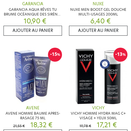
GARANCIA
NUXE
GARANCIA AQUA RÊVES TU
NUXE MEN BOOST GEL DOUCHE
BRUME OCÉANIQUE DES SIRÈNES
MULTI-USAGES 200ML
10,90 €
200 ML
6,40 €
AJOUTER AU PANIER
AJOUTER AU PANIER
-15
-13
%
%
AVENE
VICHY
AVENE HOMME BAUME APRES-
VICHY HOMME HYDRA MAG C+
RASAGE 75 ML
VISAGE + YEUX 50ML
18,32 €
17,21 €
21,55 €
19,78 €