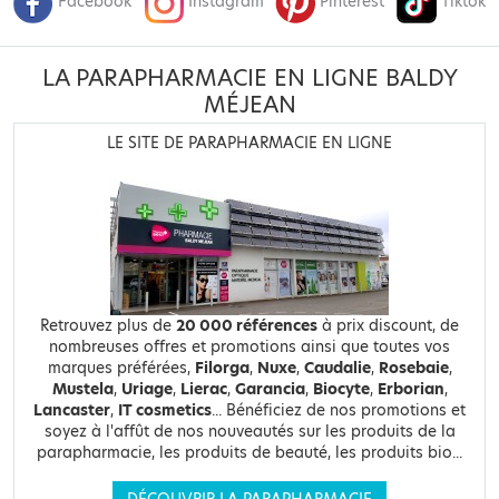
Facebook
Instagram
Pinterest
Tiktok
LA PARAPHARMACIE EN LIGNE BALDY
MÉJEAN
LE SITE DE PARAPHARMACIE EN LIGNE
Retrouvez plus de
20 000 références
à prix discount, de
nombreuses offres et promotions ainsi que toutes vos
marques préférées,
Filorga
,
Nuxe
,
Caudalie
,
Rosebaie
,
Mustela
,
Uriage
,
Lierac
,
Garancia
,
Biocyte
,
Erborian
,
Lancaster
,
IT cosmetics
... Bénéficiez de nos promotions et
soyez à l'affût de nos nouveautés sur les produits de la
parapharmacie, les produits de beauté, les produits bio...