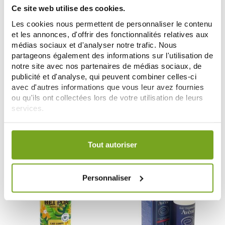
Ce site web utilise des cookies.
Les cookies nous permettent de personnaliser le contenu
et les annonces, d'offrir des fonctionnalités relatives aux
médias sociaux et d'analyser notre trafic. Nous
partageons également des informations sur l'utilisation de
notre site avec nos partenaires de médias sociaux, de
publicité et d'analyse, qui peuvent combiner celles-ci
PHYTO
ROGER GALLET
avec d'autres informations que vous leur avez fournies
PHYTO PHYTOCIANE MEN
ROGER & GALLET HOMME GEL
ou qu'ils ont collectées lors de votre utilisation de leurs
SHAMPOOING REVIGORANT
DOUCHE COLOGNE TWIST
services.
250ML
9,04 €
200ML
4,43 €
11,30 €
5,90 €
Votre choix de consentement est conservé pendant une
AJOUTER AU PANIER
AJOUTER AU PANIER
durée de 12 mois.
Tout autoriser
-20
%
Personnaliser