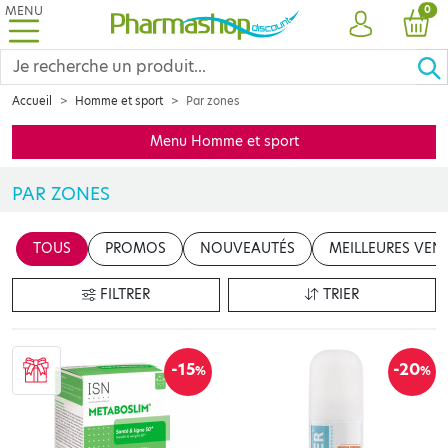
MENU
PRO
0
COMPTE
PANI
Accueil
Homme et sport
Par zones
Menu Homme et sport
PAR ZONES
Découvrez notre sélection de produits de parapharmacie pour hom
TOUS
PROMOS
NOUVEAUTÉS
MEILLEURES VEN
FILTRER
TRIER
-15
-20
%
%