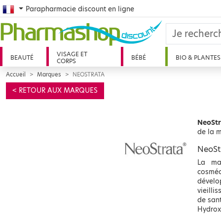
French
Parapharmacie discount en ligne
VISAGE ET
BEAUTÉ
BÉBÉ
BIO & PLANTES
CORPS
Accueil
Marques
NEOSTRATA
< RETOUR AUX MARQUES
NeoStr
de la 
NeoStr
La mar
cosméc
dévelo
vieilli
de sant
Hydrox