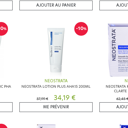
AJOUTER AU PANIER
AJOUT
10
-10
%
%
NEOSTRATA
N
IC PHA
NEOSTRATA LOTION PLUS AHA15 200ML
NEOSTRATA R
CLARTE 
34,19 €
37,99 €
62,45 
ME PRÉVENIR
AJOUT