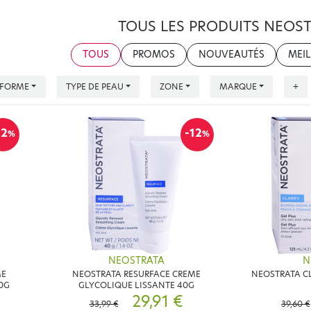
TOUS LES PRODUITS NEOS
TOUS
PROMOS
NOUVEAUTÉS
MEIL
FORME
TYPE DE PEAU
ZONE
MARQUE
+
12
-12
%
%
NEOSTRATA
N
ME
NEOSTRATA RESURFACE CREME
NEOSTRATA CL
0G
GLYCOLIQUE LISSANTE 40G
29,91 €
33,99 €
39,60 €