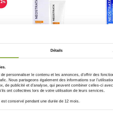
12
%
NEOSTRATA
N
Détails
% + PHA
NEOSTRATA NETTOYANT ECLAT PARFAIT
NEOSTRATA REP
100ML
NETT
29,90 €
ies.
AJOUTER AU PANIER
AJOUT
e personnaliser le contenu et les annonces, d'offrir des fonctio
rafic. Nous partageons également des informations sur l'utilisati
, de publicité et d'analyse, qui peuvent combiner celles-ci avec
ils ont collectées lors de votre utilisation de leurs services.
 est conservé pendant une durée de 12 mois.