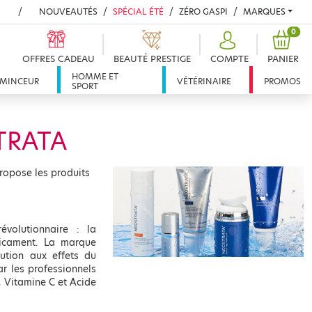
NOUVEAUTÉS
SPÉCIAL ÉTÉ
ZÉRO GASPI
MARQUES
PROD
0
OFFRES CADEAU
BEAUTÉ PRESTIGE
COMPTE
PANIER
HOMME ET
MINCEUR
VÉTÉRINAIRE
PROMOS
SPORT
TRATA
ropose les produits
volutionnaire : la
dicament. La marque
ution aux effets du
ar les professionnels
, Vitamine C et Acide