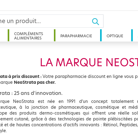
COMPLÉMENTS
PARAPHARMACIE
OPTIQUE
ALIMENTAIRES
LA MARQUE NEOS
ata à prix discount :
Votre parapharmacie discount en ligne vous p
marque
NeoStrata pas cher.
ata : 25 ans d’innovation.
que NeoStrata est née en 1991 d’un concept totalement ré
eutique, à la jonction de pharmaceutique, cosmétique et mé
ppe des produits dermo-cosmétiques qui offrent une réelle sol
ssement cutané, grâce à des technologies de pointe plébiscitées p
é et de hautes concentrations d’actifs innovants : Rétinol, Peptides
yle.