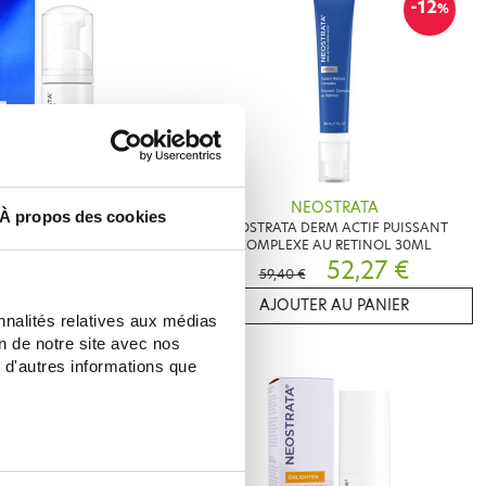
-12
%
EOSTRATA
NEOSTRATA
À propos des cookies
AIR MOUSSE EXFOLIANTE
NEOSTRATA DERM ACTIF PUISSANT
OYANTE 125ML
COMPLEXE AU RETINOL 30ML
32,40 €
52,27 €
59,40 €
ER AU PANIER
AJOUTER AU PANIER
nnalités relatives aux médias
on de notre site avec nos
 d'autres informations que