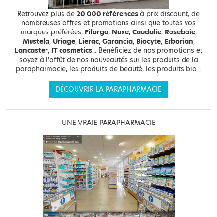
Retrouvez plus de
20 000 références
à prix discount, de
nombreuses offres et promotions ainsi que toutes vos
marques préférées,
Filorga
,
Nuxe
,
Caudalie
,
Rosebaie
,
Mustela
,
Uriage
,
Lierac
,
Garancia
,
Biocyte
,
Erborian
,
Lancaster
,
IT cosmetics
... Bénéficiez de nos promotions et
soyez à l'affût de nos nouveautés sur les produits de la
parapharmacie, les produits de beauté, les produits bio...
DÉCOUVRIR LA PARAPHARMACIE
UNE VRAIE PARAPHARMACIE