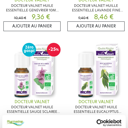
DOCTEUR VALNET
DOCTEUR VALNET
DOCTEUR VALNET HUILE
DOCTEUR VALNET HUILLE
ESSENTIELLE GENEVRIER 10ML
ESSENTIELLE LAVANDE FINE
BIO
9,36 €
10ML BIO
8,46 €
10,40 €
9,40 €
AJOUTER AU PANIER
AJOUTER AU PANIER
Zéro
-25
%
gaspi
DOCTEUR VALNET
DOCTEUR VALNET
DOCTEUR VALNET HUILE
DOCTEUR VALNET HUILE
ESSENTIELLE SAUGE SCLAREE
ESSENTIELLE EUCALYPTUS
10ML BIO
9,56 €
CITRONNE 10ML
3,85 €
12,75 €
AJOUTER AU PANIER
AJOUTER AU PANIER