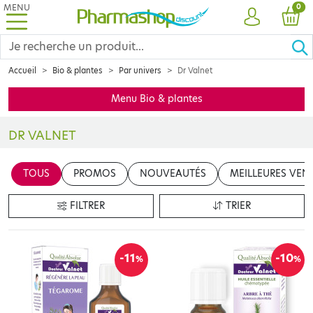
MENU
PRO
0
COMPTE
PANI
Accueil
Bio & plantes
Par univers
Dr Valnet
Menu Bio & plantes
DR VALNET
En 1948, le
Docteur Jean Valnet
médecin chirurgien des armées e
TOUS
PROMOS
NOUVEAUTÉS
MEILLEURES VEN
FILTRER
TRIER
-11
-10
%
%