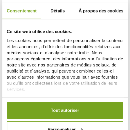
Consentement
Détails
À propos des cookies
Zéro
-20
%
gaspi
Ce site web utilise des cookies.
Les cookies nous permettent de personnaliser le contenu
et les annonces, d'offrir des fonctionnalités relatives aux
médias sociaux et d'analyser notre trafic. Nous
partageons également des informations sur l'utilisation de
notre site avec nos partenaires de médias sociaux, de
publicité et d'analyse, qui peuvent combiner celles-ci
DOCTEUR VALNET
DOCTEUR VALNET
avec d'autres informations que vous leur avez fournies
DOCTEUR VALNET HUILE
DOCTEUR VALNET BABIBAD BAIN
ou qu'ils ont collectées lors de votre utilisation de leurs
ESSENTIELLE THYM A LINALOL
ENFANT DR VALNET 100ML BIO
services.
5ML
6,84 €
11,63 €
8,55 €
Votre choix de consentement est conservé pendant une
AJOUTER AU PANIER
AJOUTER AU PANIER
durée de 12 mois.
Tout autoriser
Personnaliser