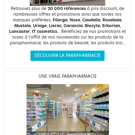
Retrouvez plus de
20 000 références
à prix discount, de
nombreuses offres et promotions ainsi que toutes vos
marques préférées,
Filorga
,
Nuxe
,
Caudalie
,
Rosebaie
,
Mustela
,
Uriage
,
Lierac
,
Garancia
,
Biocyte
,
Erborian
,
Lancaster
,
IT cosmetics
... Bénéficiez de nos promotions et
soyez à l'affût de nos nouveautés sur les produits de la
parapharmacie, les produits de beauté, les produits bio...
DÉCOUVRIR LA PARAPHARMACIE
UNE VRAIE PARAPHARMACIE