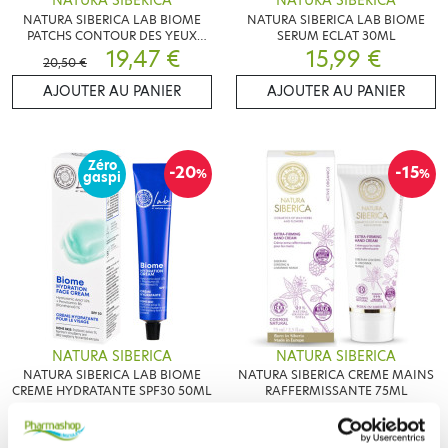
NATURA SIBERICA
NATURA SIBERICA
NATURA SIBERICA LAB BIOME
NATURA SIBERICA LAB BIOME
PATCHS CONTOUR DES YEUX
SERUM ECLAT 30ML
EFFET LIFTING 60 PATCHS
19,47 €
15,99 €
20,50 €
AJOUTER AU PANIER
AJOUTER AU PANIER
Zéro
-20
-15
%
%
gaspi
NATURA SIBERICA
NATURA SIBERICA
NATURA SIBERICA LAB BIOME
NATURA SIBERICA CREME MAINS
CREME HYDRATANTE SPF30 50ML
RAFFERMISSANTE 75ML
17,70 €
7,57 €
22,12 €
8,90 €
AJOUTER AU PANIER
ME PRÉVENIR