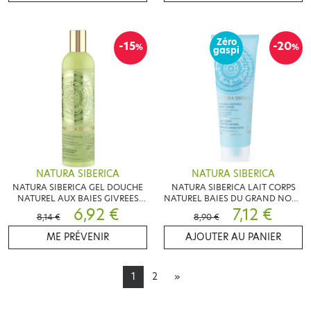
Zéro
-15
-20
%
%
gaspi
NATURA SIBERICA
NATURA SIBERICA
NATURA SIBERICA GEL DOUCHE
NATURA SIBERICA LAIT CORPS
NATUREL AUX BAIES GIVREES
NATUREL BAIES DU GRAND NORD
400ML
6,92 €
200ML
7,12 €
8,14 €
8,90 €
ME PRÉVENIR
AJOUTER AU PANIER
1
2
»