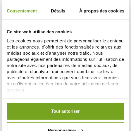
Consentement
Détails
À propos des cookies
Ce site web utilise des cookies.
Les cookies nous permettent de personnaliser le contenu
et les annonces, d'offrir des fonctionnalités relatives aux
médias sociaux et d'analyser notre trafic. Nous
partageons également des informations sur l'utilisation de
notre site avec nos partenaires de médias sociaux, de
publicité et d'analyse, qui peuvent combiner celles-ci
NATURA SIBERICA
NATURA SIBERICA
avec d'autres informations que vous leur avez fournies
C-BERICA CREME FLUIDE LEGERE
C-BERRICA MASQUE VISAGE
ou qu'ils ont collectées lors de votre utilisation de leurs
50ML
REPARATEUR 100 ML
services.
11,12 €
9,90 €
Votre choix de consentement est conservé pendant une
AJOUTER AU PANIER
AJOUTER AU PANIER
durée de 12 mois.
Tout autoriser
Zéro
-20
%
gaspi
Personnaliser