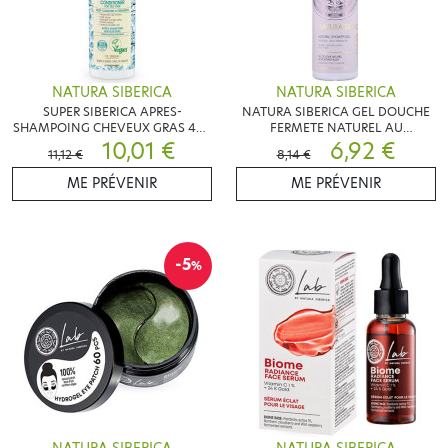
NATURA SIBERICA
NATURA SIBERICA
SUPER SIBERICA APRES-
NATURA SIBERICA GEL DOUCHE
SHAMPOING CHEVEUX GRAS 400
FERMETE NATUREL AU
10,01 €
ML
GENEVRIER NOIR 400ML
6,92 €
11,12 €
8,14 €
ME PRÉVENIR
ME PRÉVENIR
-5
%