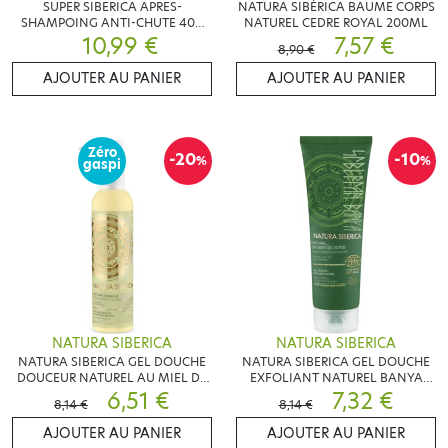
SUPER SIBERICA APRES-
NATURA SIBÉRICA BAUME CORPS
SHAMPOING ANTI-CHUTE 400
NATUREL CEDRE ROYAL 200ML
10,99 €
ML
7,57 €
8,90 €
AJOUTER AU PANIER
AJOUTER AU PANIER
Zéro
-20
-10
%
%
gaspi
NATURA SIBERICA
NATURA SIBERICA
NATURA SIBERICA GEL DOUCHE
NATURA SIBERICA GEL DOUCHE
DOUCEUR NATUREL AU MIEL DE
EXFOLIANT NATUREL BANYA
POMME DE PIN 400ML
6,51 €
SIBERIEN 200ML
7,32 €
8,14 €
8,14 €
AJOUTER AU PANIER
AJOUTER AU PANIER