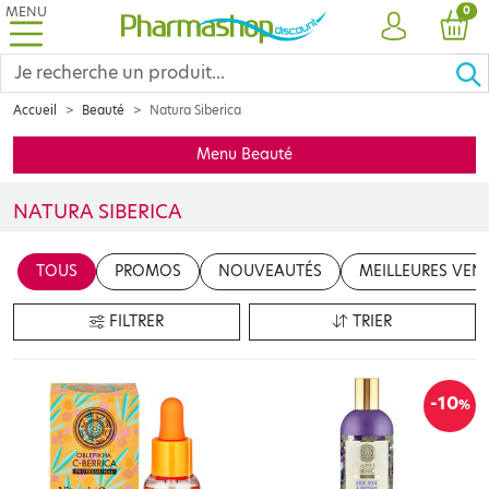
MENU
PRO
0
COMPTE
PANI
Accueil
Beauté
Natura Siberica
Menu Beauté
NATURA SIBERICA
Natura Siberica
, exploite les plantes adaptogènes de Sibérie pou
TOUS
PROMOS
NOUVEAUTÉS
MEILLEURES VEN
FILTRER
TRIER
-10
%