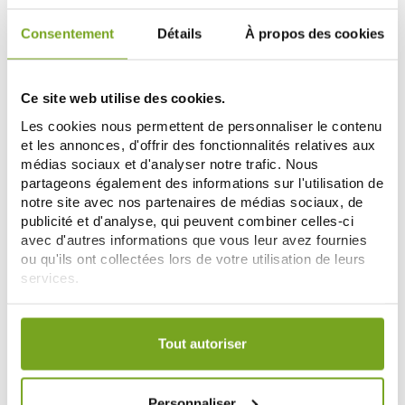
Consentement
Détails
À propos des cookies
Ce site web utilise des cookies.
Les cookies nous permettent de personnaliser le contenu
et les annonces, d'offrir des fonctionnalités relatives aux
médias sociaux et d'analyser notre trafic. Nous
partageons également des informations sur l'utilisation de
notre site avec nos partenaires de médias sociaux, de
publicité et d'analyse, qui peuvent combiner celles-ci
FLEUR BACH FAMADEM
ELIXIRS & CO
avec d'autres informations que vous leur avez fournies
FLEURS DE BACH ELIXIR WILLOW
ELIXIRS & CO FLEURS DE BACH
ou qu'ils ont collectées lors de votre utilisation de leurs
N° 38 20ML
POUR ANIMAUX STRESSES 10ML
services.
8,95 €
14,95 €
Votre choix de consentement est conservé pendant une
AJOUTER AU PANIER
AJOUTER AU PANIER
durée de 12 mois.
Tout autoriser
Personnaliser