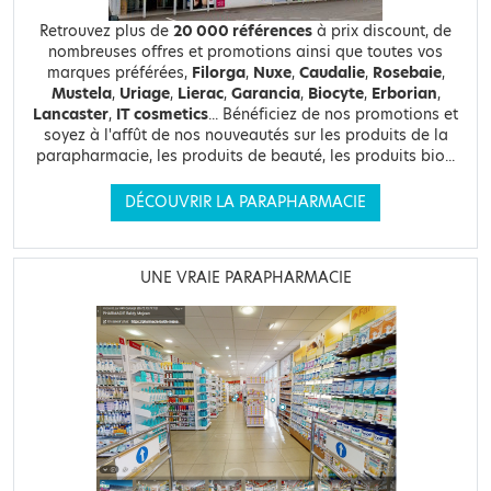
Retrouvez plus de
20 000 références
à prix discount, de
nombreuses offres et promotions ainsi que toutes vos
marques préférées,
Filorga
,
Nuxe
,
Caudalie
,
Rosebaie
,
Mustela
,
Uriage
,
Lierac
,
Garancia
,
Biocyte
,
Erborian
,
Lancaster
,
IT cosmetics
... Bénéficiez de nos promotions et
soyez à l'affût de nos nouveautés sur les produits de la
parapharmacie, les produits de beauté, les produits bio...
DÉCOUVRIR LA PARAPHARMACIE
UNE VRAIE PARAPHARMACIE