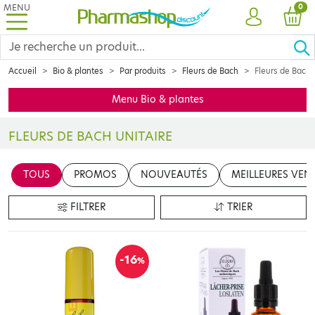
MENU
PRO
0
COMPTE
PANI
Accueil
Bio & plantes
Par produits
Fleurs de Bach
Fleurs de Bach 
Menu Bio & plantes
FLEURS DE BACH UNITAIRE
Voici notre sélection de produits à base de Fleurs de Bach, ces p
TOUS
PROMOS
NOUVEAUTÉS
MEILLEURES VEN
FILTRER
TRIER
-16
%