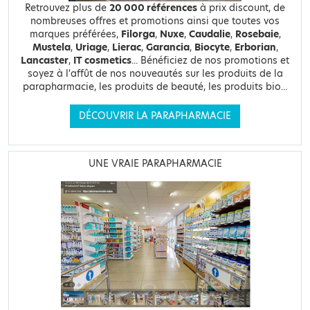
Retrouvez plus de
20 000 références
à prix discount, de
nombreuses offres et promotions ainsi que toutes vos
marques préférées,
Filorga
,
Nuxe
,
Caudalie
,
Rosebaie
,
Mustela
,
Uriage
,
Lierac
,
Garancia
,
Biocyte
,
Erborian
,
Lancaster
,
IT cosmetics
... Bénéficiez de nos promotions et
soyez à l'affût de nos nouveautés sur les produits de la
parapharmacie, les produits de beauté, les produits bio...
DÉCOUVRIR LA PARAPHARMACIE
UNE VRAIE PARAPHARMACIE