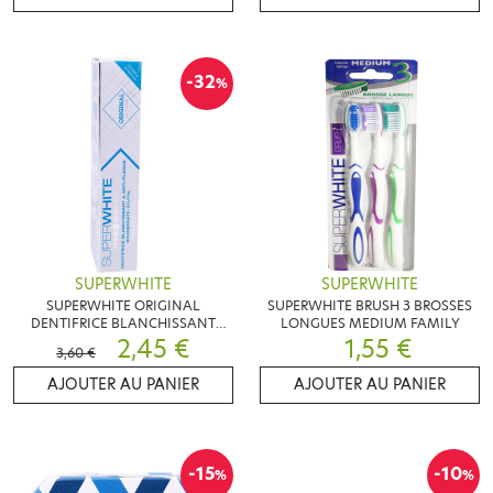
-32
%
SUPERWHITE
SUPERWHITE
SUPERWHITE ORIGINAL
SUPERWHITE BRUSH 3 BROSSES
DENTIFRICE BLANCHISSANT
LONGUES MEDIUM FAMILY
75ML
2,45 €
1,55 €
3,60 €
AJOUTER AU PANIER
AJOUTER AU PANIER
-15
-10
%
%