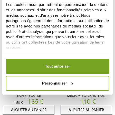
SUPERWHITE FRUITS ROUGES 50
SUPERWHITE PECHE 50 PASTILLES
PASTILLES
Les cookies nous permettent de personnaliser le contenu
1,90 €
1,90 €
et les annonces, d'offrir des fonctionnalités relatives aux
médias sociaux et d'analyser notre trafic. Nous
AJOUTER AU PANIER
AJOUTER AU PANIER
partageons également des informations sur l'utilisation de
notre site avec nos partenaires de médias sociaux, de
publicité et d'analyse, qui peuvent combiner celles-ci
avec d'autres informations que vous leur avez fournies
-10
%
ou qu'ils ont collectées lors de votre utilisation de leurs
services.
Votre choix de consentement est conservé pendant une
durée de 12 mois.
Tout autoriser
Personnaliser
SUPERWHITE
SUPERWHITE
SUPERWHITE BROSSE A DENT
SUPERWHITE BROSSE A DENTS
EXPERT SOUPLE
MEDIUM BLACK EDITION
1,35 €
1,10 €
1,50 €
AJOUTER AU PANIER
AJOUTER AU PANIER