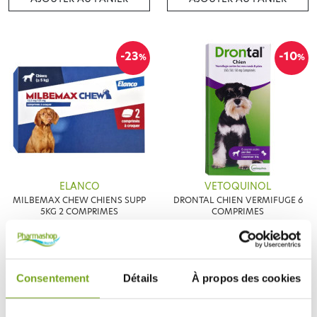
-23
-10
%
%
ELANCO
VETOQUINOL
MILBEMAX CHEW CHIENS SUPP
DRONTAL CHIEN VERMIFUGE 6
5KG 2 COMPRIMES
COMPRIMES
12,05 €
19,79 €
15,65 €
21,99 €
AJOUTER AU PANIER
AJOUTER AU PANIER
Consentement
Détails
À propos des cookies
-22
-17
%
%