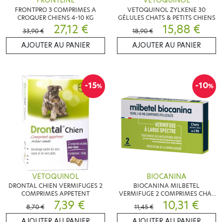
FRONTLINE
VETOQUINOL
FRONTPRO 3 COMPRIMES A
VETOQUINOL ZYLKENE 30
CROQUER CHIENS 4-10 KG
GÉLULES CHATS & PETITS CHIENS
27,12 €
15,88 €
33,90 €
18,90 €
AJOUTER AU PANIER
AJOUTER AU PANIER
-15
-10
%
%
VETOQUINOL
BIOCANINA
DRONTAL CHIEN VERMIFUGES 2
BIOCANINA MILBETEL
COMPRIMES APPETENT
VERMIFUGE 2 COMPRIMES CHAT
7,39 €
+2KG
10,31 €
8,70 €
11,45 €
AJOUTER AU PANIER
AJOUTER AU PANIER