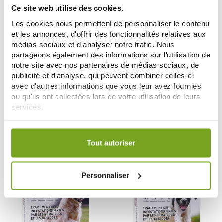
Ce site web utilise des cookies.
Les cookies nous permettent de personnaliser le contenu
et les annonces, d'offrir des fonctionnalités relatives aux
médias sociaux et d'analyser notre trafic. Nous
partageons également des informations sur l'utilisation de
notre site avec nos partenaires de médias sociaux, de
publicité et d'analyse, qui peuvent combiner celles-ci
FRONTLINE
BIOCANINA
avec d'autres informations que vous leur avez fournies
FRONTPRO COMPRIMES A
BIOCANINA VERMIFUGE
ou qu'ils ont collectées lors de votre utilisation de leurs
CROQUER CHIENS 2-4 KG 3
MULTIVERMYX CHAT +1 KG 2
services.
COMPRIMÉS
22,70 €
COMPRIMES
4,97 €
29,10 €
5,99 €
Votre choix de consentement est conservé pendant une
AJOUTER AU PANIER
AJOUTER AU PANIER
durée de 12 mois.
Tout autoriser
-20
-16
%
%
Personnaliser