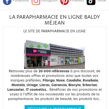
Facebook
Instagram
Pinterest
Tiktok
LA PARAPHARMACIE EN LIGNE BALDY
MÉJEAN
LE SITE DE PARAPHARMACIE EN LIGNE
Retrouvez plus de
20 000 références
à prix discount, de
nombreuses offres et promotions ainsi que toutes vos
marques préférées,
Filorga
,
Nuxe
,
Caudalie
,
Rosebaie
,
Mustela
,
Uriage
,
Lierac
,
Garancia
,
Biocyte
,
Erborian
,
Lancaster
,
IT cosmetics
... Bénéficiez de nos promotions et
soyez à l'affût de nos nouveautés sur les produits de la
parapharmacie, les produits de beauté, les produits bio...