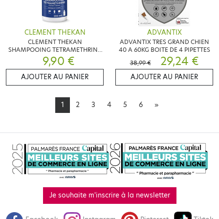
CLEMENT THEKAN
ADVANTIX
CLEMENT THEKAN
ADVANTIX TRES GRAND CHIEN
SHAMPOOING TETRAMETHRINE
40 A 60KG BOITE DE 4 PIPETTES
9,90 €
200ML
29,24 €
38,99 €
AJOUTER AU PANIER
AJOUTER AU PANIER
1
2
3
4
5
6
»
Je souhaite m'inscrire à la newsletter