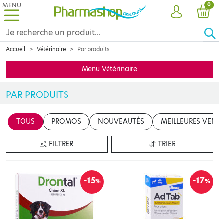
MENU
PRO
0
COMPTE
PANI
Accueil
Vétérinaire
Par produits
Menu Vétérinaire
PAR PRODUITS
Découvrez notre gamme de produits vétérinaires, classés par type
TOUS
PROMOS
NOUVEAUTÉS
MEILLEURES VEN
FILTRER
TRIER
-15
-17
%
%