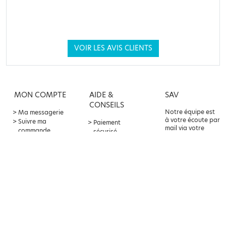
VOIR LES AVIS CLIENTS
MON COMPTE
AIDE &
SAV
CONSEILS
Notre équipe est
Ma messagerie
à votre écoute par
Suivre ma
Paiement
mail via votre
commande
sécurisé
compte client ou
Offre
Livraison &
par téléphone au
parrainage
retours
04 82 75 80 10
Points fidélité
Contact &
service client
Foire aux
questions
À PROPOS
LA PARAPHARMACIE
BALDY-MÉJEAN
CGV
Mentions légales
Parapharmacie Baldy-Mejean,