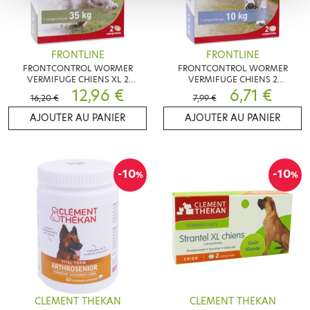
FRONTLINE
FRONTLINE
FRONTCONTROL WORMER
FRONTCONTROL WORMER
VERMIFUGE CHIENS XL 2
VERMIFUGE CHIENS 2
COMPRIMÉS
12,96 €
COMPRIMÉS
6,71 €
16,20 €
7,99 €
AJOUTER AU PANIER
AJOUTER AU PANIER
-10
-10
%
%
CLEMENT THEKAN
CLEMENT THEKAN