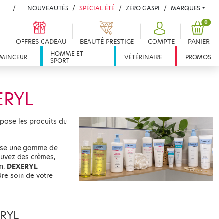
NOUVEAUTÉS
SPÉCIAL ÉTÉ
ZÉRO GASPI
MARQUES
PROD
0
OFFRES CADEAU
BEAUTÉ PRESTIGE
COMPTE
PANIER
HOMME ET
MINCEUR
VÉTÉRINAIRE
PROMOS
SPORT
ERYL
opose les produits du
se une gamme de
ouvez des crèmes,
en.
DEXERYL
dre soin de votre
ERYL