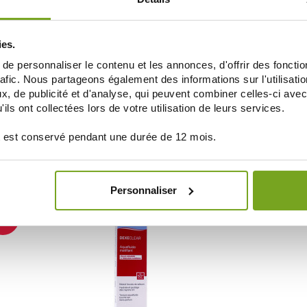
ies.
e personnaliser le contenu et les annonces, d'offrir des fonctio
rafic. Nous partageons également des informations sur l'utilisati
, de publicité et d'analyse, qui peuvent combiner celles-ci avec
DEXERYL
ils ont collectées lors de votre utilisation de leurs services.
OUCHE
DEXERYL DEXECLEAR NETTOYANT
DEXERYL DEX
HYDRATANT APAISANT 400ML
ANTI-IMP
12,80 €
 est conservé pendant une durée de 12 mois.
AJOUTER AU PANIER
AJOUT
Personnaliser
20
%