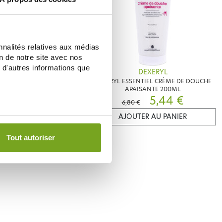
nnalités relatives aux médias
on de notre site avec nos
 d'autres informations que
DEXERYL
DEXERYL
ECLEAR GEL MOUSSANT
DEXERYL ESSENTIEL CRÈME DE DOUCHE
ERFECTIONS 200ML
APAISANTE 200ML
7,55 €
5,44 €
6,80 €
ER AU PANIER
AJOUTER AU PANIER
Tout autoriser