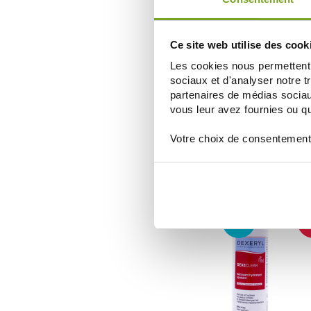
Ce site web utilise des cook
Les cookies nous permettent d
sociaux et d'analyser notre t
partenaires de médias sociaux
DEXERYL
vous leur avez fournies ou qu'
DEXERYL ESSENTIEL CREME DE D
APAISANTE 500ML
8,72 €
Votre choix de consentement
9,69 €
AJOUTER AU PANIER
Zéro
-
gaspi