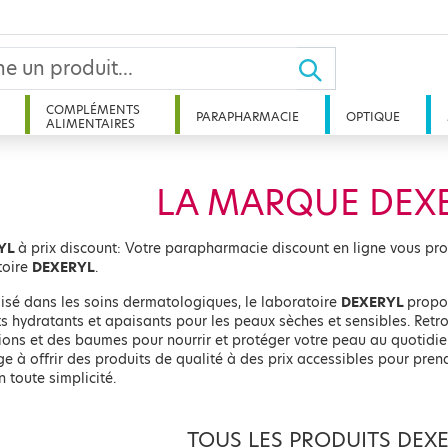
COMPLÉMENTS
PARAPHARMACIE
OPTIQUE
ALIMENTAIRES
LA MARQUE DEX
YL
à prix discount: Votre parapharmacie discount en ligne vous pr
toire
DEXERYL
.
isé dans les soins dermatologiques, le laboratoire
DEXERYL
propo
s hydratants et apaisants pour les peaux sèches et sensibles. Retr
ions et des baumes pour nourrir et protéger votre peau au quotidi
e à offrir des produits de qualité à des prix accessibles pour pren
 toute simplicité.
TOUS LES PRODUITS DEX