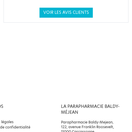
VOIR LES AVIS CLIENTS
OS
LA PARAPHARMACIE BALDY-
MÉJEAN
 légales
Parapharmacie Baldy-Mejean,
122, avenue Franklin Roosevelt,
 de confidentialité
11000 Carcassonne