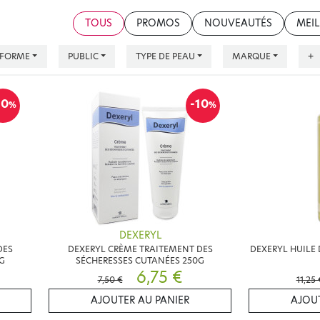
TOUS
PROMOS
NOUVEAUTÉS
MEIL
FORME
PUBLIC
TYPE DE PEAU
MARQUE
+
10
-10
%
%
DEXERYL
DES
DEXERYL CRÈME TRAITEMENT DES
DEXERYL HUILE 
G
SÉCHERESSES CUTANÉES 250G
6,75 €
7,50 €
11,25 
AJOUTER AU PANIER
AJOUT