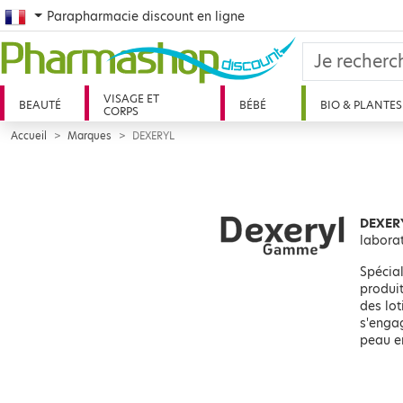
French
Parapharmacie discount en ligne
VISAGE ET
BEAUTÉ
BÉBÉ
BIO & PLANTES
CORPS
Accueil
Marques
DEXERYL
DEXER
labora
Spécial
produit
des lot
s'engag
peau en