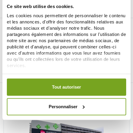
Ce site web utilise des cookies.
Les cookies nous permettent de personnaliser le contenu
et les annonces, d'offrir des fonctionnalités relatives aux
médias sociaux et d'analyser notre trafic. Nous
partageons également des informations sur l'utilisation de
notre site avec nos partenaires de médias sociaux, de
publicité et d'analyse, qui peuvent combiner celles-ci
avec d'autres informations que vous leur avez fournies
Je souhaite m'inscrire à la newsletter
ou qu'ils ont collectées lors de votre utilisation de leurs
services.
Facebook
Instagram
Pinterest
Tiktok
Votre choix de consentement est conservé pendant une
durée de 12 mois.
Tout autoriser
LA PARAPHARMACIE EN LIGNE BALDY
MÉJEAN
Personnaliser
LE SITE DE PARAPHARMACIE EN LIGNE