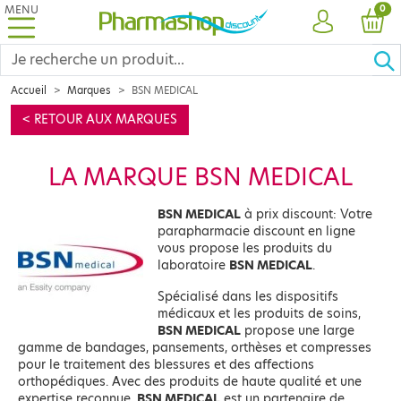
MENU
PRO
0
COMPTE
PANI
Accueil
Marques
BSN MEDICAL
< RETOUR AUX MARQUES
LA MARQUE BSN MEDICAL
BSN MEDICAL
à prix discount: Votre
parapharmacie discount en ligne
vous propose les produits du
laboratoire
BSN MEDICAL
.
Spécialisé dans les dispositifs
médicaux et les produits de soins,
BSN MEDICAL
propose une large
gamme de bandages, pansements, orthèses et compresses
pour le traitement des blessures et des affections
orthopédiques. Avec des produits de haute qualité et une
expertise reconnue,
BSN MEDICAL
est un partenaire de