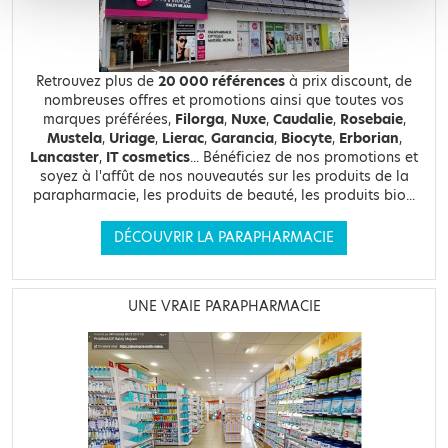
Retrouvez plus de
20 000 références
à prix discount, de
nombreuses offres et promotions ainsi que toutes vos
marques préférées,
Filorga
,
Nuxe
,
Caudalie
,
Rosebaie
,
Mustela
,
Uriage
,
Lierac
,
Garancia
,
Biocyte
,
Erborian
,
Lancaster
,
IT cosmetics
... Bénéficiez de nos promotions et
soyez à l'affût de nos nouveautés sur les produits de la
parapharmacie, les produits de beauté, les produits bio...
DÉCOUVRIR LA PARAPHARMACIE
UNE VRAIE PARAPHARMACIE