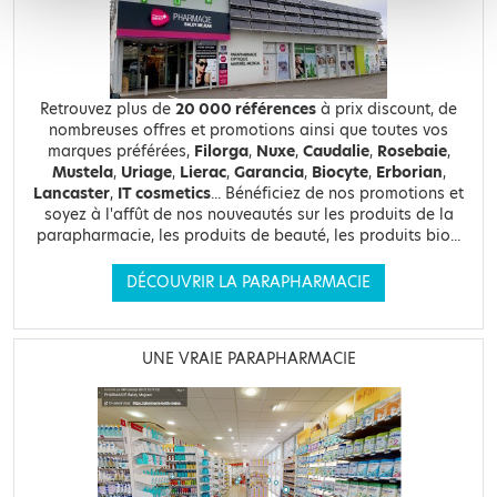
Retrouvez plus de
20 000 références
à prix discount, de
nombreuses offres et promotions ainsi que toutes vos
marques préférées,
Filorga
,
Nuxe
,
Caudalie
,
Rosebaie
,
Mustela
,
Uriage
,
Lierac
,
Garancia
,
Biocyte
,
Erborian
,
Lancaster
,
IT cosmetics
... Bénéficiez de nos promotions et
soyez à l'affût de nos nouveautés sur les produits de la
parapharmacie, les produits de beauté, les produits bio...
DÉCOUVRIR LA PARAPHARMACIE
UNE VRAIE PARAPHARMACIE