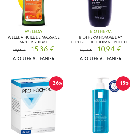
WELEDA
BIOTHERM
WELEDA HUILE DE MASSAGE
BIOTHERM HOMME DAY
ARNICA 200 ML
CONTROL DEODORANT ROLL-ON
15,36 €
72H 75 ML
10,94 €
18,50 €
13,85 €
AJOUTER AU PANIER
AJOUTER AU PANIER
-26
-15
%
%