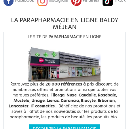
Facebook
Instagram
Pinterest
Tiktok
LA PARAPHARMACIE EN LIGNE BALDY
MÉJEAN
LE SITE DE PARAPHARMACIE EN LIGNE
Retrouvez plus de
20 000 références
à prix discount, de
nombreuses offres et promotions ainsi que toutes vos
marques préférées,
Filorga
,
Nuxe
,
Caudalie
,
Rosebaie
,
Mustela
,
Uriage
,
Lierac
,
Garancia
,
Biocyte
,
Erborian
,
Lancaster
,
IT cosmetics
... Bénéficiez de nos promotions et
soyez à l'affût de nos nouveautés sur les produits de la
parapharmacie, les produits de beauté, les produits bio...