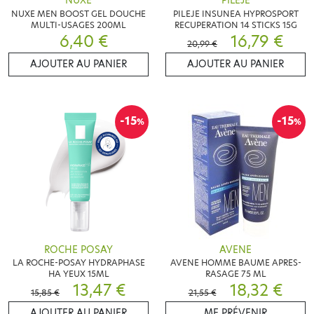
NUXE
PILEJE
NUXE MEN BOOST GEL DOUCHE
PILEJE INSUNEA HYPROSPORT
MULTI-USAGES 200ML
RECUPERATION 14 STICKS 15G
6,40 €
16,79 €
20,99 €
AJOUTER AU PANIER
AJOUTER AU PANIER
-15
-15
%
%
ROCHE POSAY
AVENE
LA ROCHE-POSAY HYDRAPHASE
AVENE HOMME BAUME APRES-
HA YEUX 15ML
RASAGE 75 ML
13,47 €
18,32 €
15,85 €
21,55 €
AJOUTER AU PANIER
ME PRÉVENIR