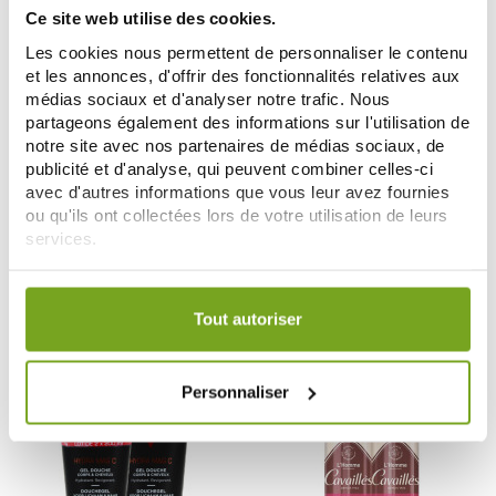
Ce site web utilise des cookies.
Les cookies nous permettent de personnaliser le contenu
et les annonces, d'offrir des fonctionnalités relatives aux
médias sociaux et d'analyser notre trafic. Nous
partageons également des informations sur l'utilisation de
notre site avec nos partenaires de médias sociaux, de
publicité et d'analyse, qui peuvent combiner celles-ci
PILEJE
GAMARDE
avec d'autres informations que vous leur avez fournies
PILEJE PROTEOCHOC 12
GAMARDE HOMME GEL
ou qu'ils ont collectées lors de votre utilisation de leurs
CAPSULES
NETTOYANT VISAGE 100G
services.
8,49 €
7,95 €
10,61 €
Votre choix de consentement est conservé pendant une
AJOUTER AU PANIER
AJOUTER AU PANIER
durée de 12 mois.
Tout autoriser
-10
-15
%
%
Personnaliser