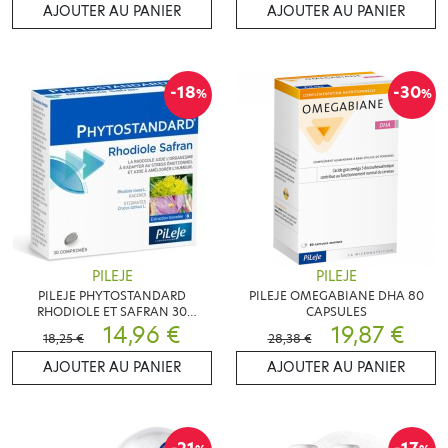
AJOUTER AU PANIER
AJOUTER AU PANIER
-18
-30
%
%
PILEJE
PILEJE
PILEJE PHYTOSTANDARD
PILEJE OMEGABIANE DHA 80
RHODIOLE ET SAFRAN 30
CAPSULES
COMPRIMES
14,96 €
19,87 €
18,25 €
28,38 €
AJOUTER AU PANIER
AJOUTER AU PANIER