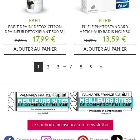
EAFIT
PILEJE
EAFIT DRAIN' DETOX CITRON
PILEJE PHYTOSTANDARD
DRAINEUR DETOXIFIANT 500 ML
ARTICHAUD RADIS NOIR 30
17,99 €
COMPRIMES
13,59 €
19,99 €
16,99 €
AJOUTER AU PANIER
AJOUTER AU PANIER
...
1
2
3
7
8
9
»
Je souhaite m'inscrire à la newsletter