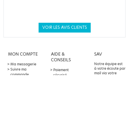
VOIR LES AVIS CLIENTS
MON COMPTE
AIDE &
SAV
CONSEILS
Notre équipe est
Ma messagerie
à votre écoute par
Suivre ma
Paiement
mail via votre
commande
sécurisé
compte client ou
Offre
Livraison &
par téléphone au
parrainage
retours
04 82 75 80 10
Points fidélité
Contact &
service client
Foire aux
questions
À PROPOS
LA PARAPHARMACIE
BALDY-MÉJEAN
CGV
Mentions légales
Parapharmacie Baldy-Mejean,