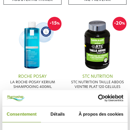
-15
-20
%
%
ROCHE POSAY
STC NUTRITION
LA ROCHE-POSAY KERIUM
STC NUTRITION TAILLE ABDOS
SHAMPOOING 400ML
VENTRE PLAT 120 GELULES
12,41 €
17,52 €
14,60 €
21,90 €
AJOUTER AU PANIER
AJOUTER AU PANIER
Consentement
Détails
À propos des cookies
-20
%