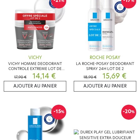
-21
-17
%
%
VICHY
ROCHE POSAY
VICHY HOMME DEODORANT
LA ROCHE-POSAY DEODORANT
CONTROLE EXTREME LOT DE
SPRAY 24H LOT DE 2
2X50ML
14,14 €
15,69 €
17,90 €
18,90 €
AJOUTER AU PANIER
AJOUTER AU PANIER
-15
-20
%
%