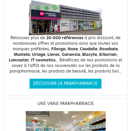
Retrouvez plus de
20 000 références
à prix discount, de
nombreuses offres et promotions ainsi que toutes vos
marques préférées,
Filorga
,
Nuxe
,
Caudalie
,
Rosebaie
,
Mustela
,
Uriage
,
Lierac
,
Garancia
,
Biocyte
,
Erborian
,
Lancaster
,
IT cosmetics
... Bénéficiez de nos promotions et
soyez à l'affût de nos nouveautés sur les produits de la
parapharmacie, les produits de beauté, les produits bio...
DÉCOUVRIR LA PARAPHARMACIE
UNE VRAIE PARAPHARMACIE