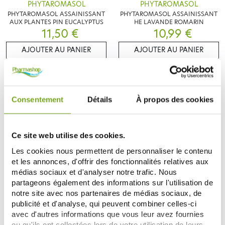
PHYTAROMASOL
PHYTAROMASOL
PHYTAROMASOL ASSAINISSANT
PHYTAROMASOL ASSAINISSANT
AUX PLANTES PIN EUCALYPTUS
HE LAVANDE ROMARIN
11,50 €
10,99 €
AJOUTER AU PANIER
AJOUTER AU PANIER
Consentement
Détails
À propos des cookies
Ce site web utilise des cookies.
Les cookies nous permettent de personnaliser le contenu
et les annonces, d'offrir des fonctionnalités relatives aux
médias sociaux et d'analyser notre trafic. Nous
partageons également des informations sur l'utilisation de
PHYTAROMASOL
PHYTAROMASOL
PHYTAROMASOL HUILES
PHYTAROMASOL ASSAINISSANT
notre site avec nos partenaires de médias sociaux, de
ESSENTIELLES BERGAMOTE 250
HE ORANGE BIGARADE
publicité et d'analyse, qui peuvent combiner celles-ci
ML SPRAY
11,02 €
11,02 €
avec d'autres informations que vous leur avez fournies
ou qu'ils ont collectées lors de votre utilisation de leurs