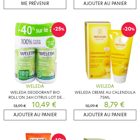
ME PRÉVENIR
AJOUTER AU PANIER
-25
-20
%
%
WELEDA
WELEDA
WELEDA DEODORANT BIO
WELEDA CREME AU CALENDULA
ROLL'ON 24H CITRUS LOT DE
75ML
2X50ML
10,49 €
8,79 €
13,99 €
10,99 €
AJOUTER AU PANIER
AJOUTER AU PANIER