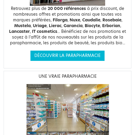
Retrouvez plus de
20 000 références
à prix discount, de
nombreuses offres et promotions ainsi que toutes vos
marques préférées,
Filorga
,
Nuxe
,
Caudalie
,
Rosebaie
,
Mustela
,
Uriage
,
Lierac
,
Garancia
,
Biocyte
,
Erborian
,
Lancaster
,
IT cosmetics
... Bénéficiez de nos promotions et
soyez à l'affût de nos nouveautés sur les produits de la
parapharmacie, les produits de beauté, les produits bio...
DÉCOUVRIR LA PARAPHARMACIE
UNE VRAIE PARAPHARMACIE