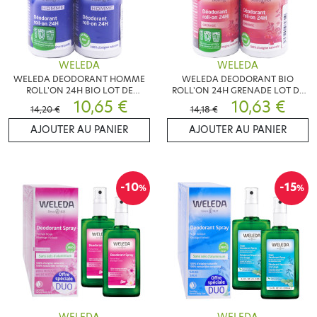
WELEDA
WELEDA
WELEDA DEODORANT HOMME
WELEDA DEODORANT BIO
ROLL'ON 24H BIO LOT DE
ROLL'ON 24H GRENADE LOT DE
2X50ML
10,65 €
2X50ML
10,63 €
14,20 €
14,18 €
AJOUTER AU PANIER
AJOUTER AU PANIER
-10
-15
%
%