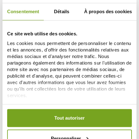
Consentement
Détails
À propos des cookies
-14
-20
%
%
Ce site web utilise des cookies.
Les cookies nous permettent de personnaliser le contenu
et les annonces, d'offrir des fonctionnalités relatives aux
médias sociaux et d'analyser notre trafic. Nous
partageons également des informations sur l'utilisation de
notre site avec nos partenaires de médias sociaux, de
publicité et d'analyse, qui peuvent combiner celles-ci
WELEDA
WELEDA
avec d'autres informations que vous leur avez fournies
WELEDA URTIGEL 25G
WELEDA HUILE DE MASSAGE
ou qu'ils ont collectées lors de votre utilisation de leurs
VERGETURES MATERNITE 100 ML
services.
5,98 €
16,29 €
6,95 €
20,36 €
Votre choix de consentement est conservé pendant une
AJOUTER AU PANIER
AJOUTER AU PANIER
durée de 12 mois.
Tout autoriser
-10
-10
%
%
Personnaliser