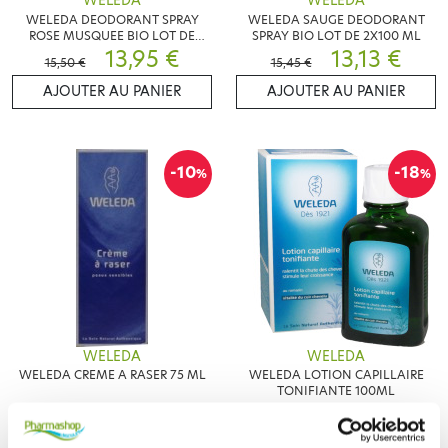
WELEDA
WELEDA
WELEDA DEODORANT SPRAY
WELEDA SAUGE DEODORANT
ROSE MUSQUEE BIO LOT DE
SPRAY BIO LOT DE 2X100 ML
2X100 ML
13,95 €
13,13 €
15,50 €
15,45 €
AJOUTER AU PANIER
AJOUTER AU PANIER
-10
-18
%
%
WELEDA
WELEDA
WELEDA CREME A RASER 75 ML
WELEDA LOTION CAPILLAIRE
TONIFIANTE 100ML
7,51 €
10,09 €
8,35 €
12,30 €
AJOUTER AU PANIER
ME PRÉVENIR