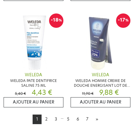
-18
-17
%
%
WELEDA
WELEDA
WELEDA PATE DENTIFRICE
WELEDA HOMME CREME DE
SALINE 75 ML
DOUCHE ENERGISANT LOT DE
4,43 €
2X200ML
9,88 €
5,40 €
11,90 €
AJOUTER AU PANIER
AJOUTER AU PANIER
...
1
2
3
5
6
7
»