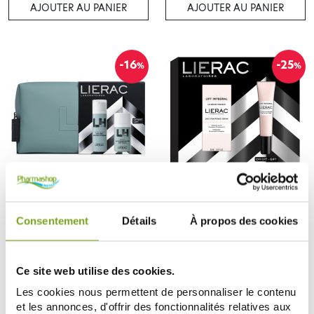
AJOUTER AU PANIER
AJOUTER AU PANIER
-16
-25
%
%
LIERAC
LIERAC
LIERAC HOMME COFFRET FLUIDE
LIERAC LIFT INTEGRAL COFFRET
ANTI AGE + DEODORANT 48H
SERUM + SOIN REGARD
Consentement
Détails
À propos des cookies
OFFERT
24,86 €
33,26 €
29,59 €
44,35 €
AJOUTER AU PANIER
AJOUTER AU PANIER
Ce site web utilise des cookies.
Les cookies nous permettent de personnaliser le contenu
et les annonces, d'offrir des fonctionnalités relatives aux