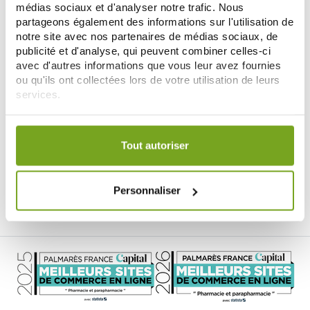
-10
%
médias sociaux et d'analyser notre trafic. Nous
partageons également des informations sur l'utilisation de
notre site avec nos partenaires de médias sociaux, de
publicité et d'analyse, qui peuvent combiner celles-ci
avec d'autres informations que vous leur avez fournies
ou qu'ils ont collectées lors de votre utilisation de leurs
services.
Votre choix de consentement est conservé pendant une
LIERAC
LIERAC
durée de 12 mois.
LIERAC VITAMINE C PURE
LIERAC PROTOCOLE ANTI TACHES
Tout autoriser
COFFRET SERUM + CORRECTION
SERUM + STICK PROTECTEUR
CERNES
40,45 €
37,69 €
44,95 €
AJOUTER AU PANIER
AJOUTER AU PANIER
Personnaliser