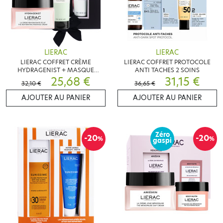
LIERAC
LIERAC
LIERAC COFFRET CRÈME
LIERAC COFFRET PROTOCOLE
HYDRAGENIST + MASQUE
ANTI TACHES 2 SOINS
GOMMANT
25,68 €
31,15 €
32,10 €
36,65 €
AJOUTER AU PANIER
AJOUTER AU PANIER
Zéro
-20
-20
%
%
gaspi