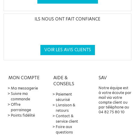
ILS NOUS ONT FAIT CONFIANCE
VOIR LES AVIS CLIENTS
MON COMPTE
AIDE &
SAV
CONSEILS
Notre équipe est
Ma messagerie
à votre écoute par
Suivre ma
Paiement
mail via votre
commande
sécurisé
compte client ou
Offre
Livraison &
par téléphone au
parrainage
retours
04 82 75 80 10
Points fidélité
Contact &
service client
Foire aux
questions