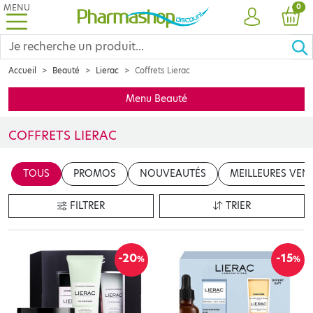
MENU
PRO
0
COMPTE
PANI
Accueil
Beauté
Lierac
Coffrets Lierac
Menu Beauté
COFFRETS LIERAC
TOUS
PROMOS
NOUVEAUTÉS
MEILLEURES VEN
FILTRER
TRIER
-20
-15
%
%