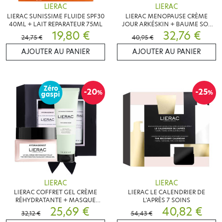
LIERAC
LIERAC
LIERAC SUNISSIME FLUIDE SPF30
LIERAC MENOPAUSE CRÈME
40ML + LAIT REPARATEUR 75ML
JOUR ARKÉSKIN + BAUME SOS
19,80 €
RÉPARATEUR BODY NUTRI
32,76 €
24,75 €
40,95 €
AJOUTER AU PANIER
AJOUTER AU PANIER
Zéro
-20
-25
%
%
gaspi
LIERAC
LIERAC
LIERAC COFFRET GEL CRÈME
LIERAC LE CALENDRIER DE
RÉHYDRATANTE + MASQUE
L'APRÈS 7 SOINS
GOMMANT
25,69 €
40,82 €
32,12 €
54,43 €