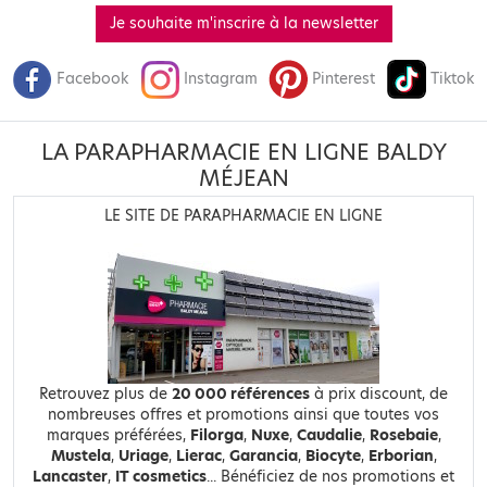
Je souhaite m'inscrire à la newsletter
Facebook
Instagram
Pinterest
Tiktok
LA PARAPHARMACIE EN LIGNE BALDY
MÉJEAN
LE SITE DE PARAPHARMACIE EN LIGNE
Retrouvez plus de
20 000 références
à prix discount, de
nombreuses offres et promotions ainsi que toutes vos
marques préférées,
Filorga
,
Nuxe
,
Caudalie
,
Rosebaie
,
Mustela
,
Uriage
,
Lierac
,
Garancia
,
Biocyte
,
Erborian
,
Lancaster
,
IT cosmetics
... Bénéficiez de nos promotions et