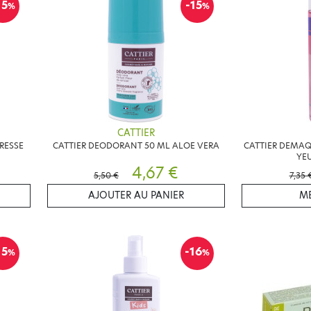
15
-15
%
%
CATTIER
RESSE
CATTIER DEODORANT 50 ML ALOE VERA
CATTIER DEMAQ
YEU
4,67 €
5,50 €
7,35 
AJOUTER AU PANIER
ME
15
-16
%
%