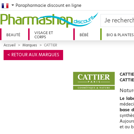
French
Parapharmacie discount en ligne
VISAGE ET
BEAUTÉ
BÉBÉ
BIO & PLANTES
CORPS
Accueil
Marques
CATTIER
< RETOUR AUX MARQUES
CATTIE
CATTIE
Natur
Le lab
médeci
base d
synthè
Aujour
et au b