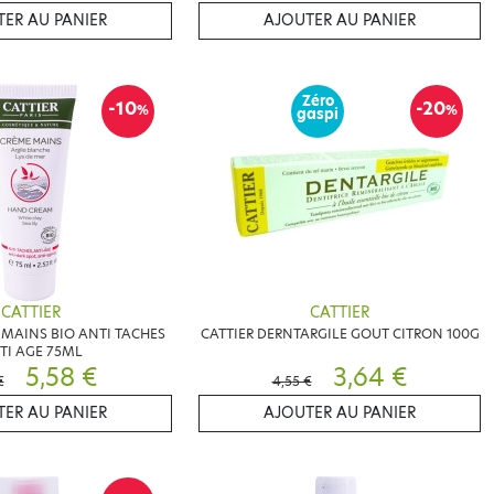
ER AU PANIER
AJOUTER AU PANIER
Zéro
-10
-20
%
%
gaspi
CATTIER
CATTIER
 MAINS BIO ANTI TACHES
CATTIER DERNTARGILE GOUT CITRON 100G
TI AGE 75ML
5,58 €
3,64 €
€
4,55 €
ER AU PANIER
AJOUTER AU PANIER