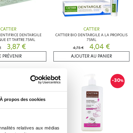
CATTIER
CATTIER
DENTIFRICE DENTARGILE
CATTIER BIO DENTARGILE A LA PROPOLIS
QUE ET TARTRE 75ML
75ML
3,87 €
4,04 €
€
4,75 €
 PRÉVENIR
AJOUTER AU PANIER
-10
-30
%
%
À propos des cookies
nnalités relatives aux médias