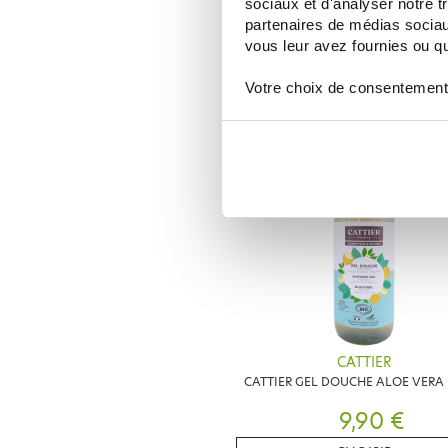
sociaux et d'analyser notre t
CATTIER
partenaires de médias sociaux
CATTIER MOUSSE NETTOYANTE V
150ML
vous leur avez fournies ou qu'
6,36 €
7,95 €
Votre choix de consentement
AJOUTER AU PANIER
CATTIER
CATTIER GEL DOUCHE ALOE VERA 
9,90 €