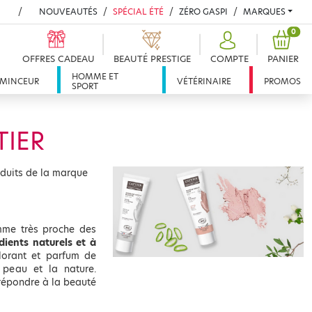
NOUVEAUTÉS
SPÉCIAL ÉTÉ
ZÉRO GASPI
MARQUES
PROD
0
OFFRES CADEAU
BEAUTÉ PRESTIGE
COMPTE
PANIER
HOMME ET
MINCEUR
VÉTÉRINAIRE
PROMOS
SPORT
TIER
oduits de la marque
mme très proche des
dients naturels et à
olorant et parfum de
 peau et la nature.
répondre à la beauté