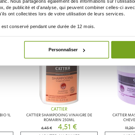
rafic. Nous partageons également des informations sur l'utilisati
CATTIER
, de publicité et d'analyse, qui peuvent combiner celles-ci avec
ISAGE
CATTIER SHAMPOOING COULEUR 250ML
CATTIER LAIT
ils ont collectées lors de votre utilisation de leurs services.
4,83 €
6,90 €
11,95 €
 est conservé pendant une durée de 12 mois.
AJOUTER AU PANIER
AJOUT
Personnaliser
-30
%
CATTIER
BIO 1L
CATTIER SHAMPOOING VINAIGRE DE
CATTIER MA
ROMARIN 250ML
CHEVE
4,51 €
6,45 €
11,20 