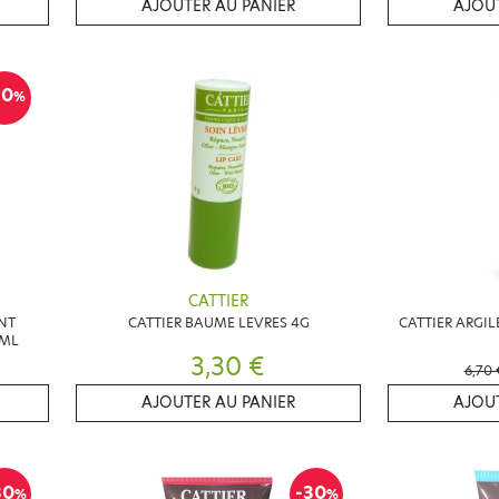
AJOUTER AU PANIER
AJOUT
10
%
CATTIER
NT
CATTIER BAUME LEVRES 4G
CATTIER ARGIL
0ML
3,30 €
6,70 
AJOUTER AU PANIER
AJOUT
30
-30
%
%