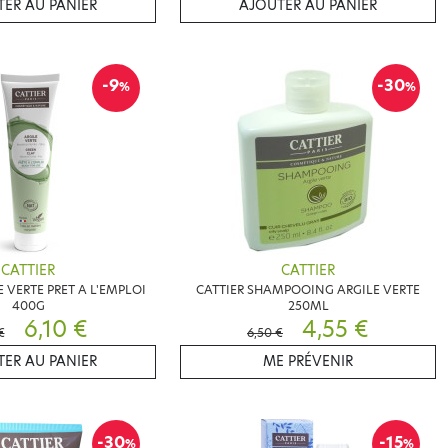
ER AU PANIER
AJOUTER AU PANIER
-9
-30
%
%
CATTIER
CATTIER
E VERTE PRET A L'EMPLOI
CATTIER SHAMPOOING ARGILE VERTE
400G
250ML
6,10 €
4,55 €
€
6,50 €
ER AU PANIER
ME PRÉVENIR
-30
-15
%
%