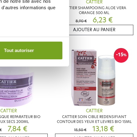
on de notre site avec nos
CATTIER
CATTIER
 d'autres informations que
 CORPS ALOE VERA 500ML
CATTIER SHAMPOOING ALOE VERA
ORANGE 500 ML
10,75 €
6,23 €
8,90 €
ER AU PANIER
AJOUTER AU PANIER
Tout autoriser
-30
-15
%
%
CATTIER
CATTIER
SQUE REPARATEUR BIO
CATTIER SOIN CIBLE REDENSIFIANT
UX SECS 200ML
CONTOUR DES YEUX ET LEVRES BIO 15ML
7,84 €
13,18 €
€
15,50 €