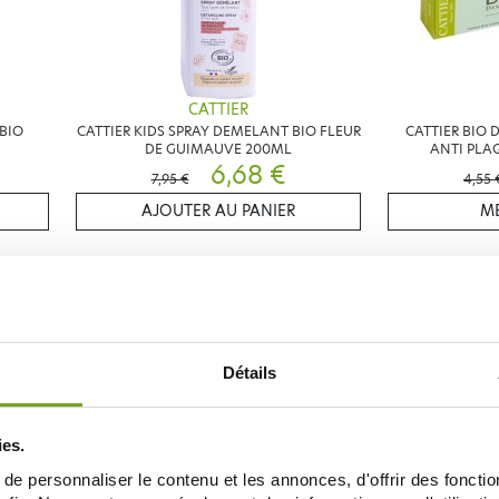
CATTIER
BIO
CATTIER KIDS SPRAY DEMELANT BIO FLEUR
CATTIER BIO 
DE GUIMAUVE 200ML
ANTI PLA
6,68 €
7,95 €
4,55 
AJOUTER AU PANIER
ME
20
-30
%
%
Détails
ies.
e personnaliser le contenu et les annonces, d'offrir des fonctio