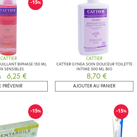
-15
%
CATTIER
CATTIER
UILLANT BIPHASE 150 ML
CATTIER GYNEA SOIN DOUCEUR TOILETTE
X SENSIBLES
INTIME 500 ML BIO
6,25 €
8,70 €
€
 PRÉVENIR
AJOUTER AU PANIER
-15
-15
%
%