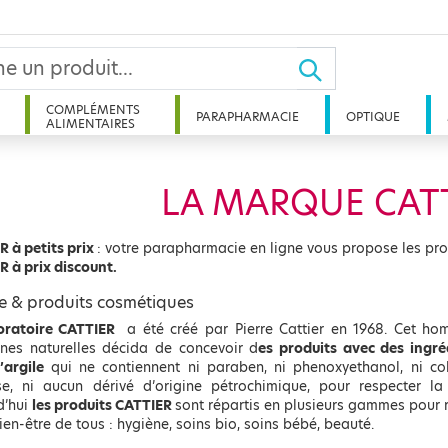
COMPLÉMENTS
PARAPHARMACIE
OPTIQUE
ALIMENTAIRES
LA MARQUE CAT
R à petits prix
: votre parapharmacie en ligne vous propose les pr
R à prix discount.
e & produits cosmétiques
oratoire CATTIER
a été créé par Pierre Cattier en 1968. Cet ho
nes naturelles décida de concevoir d
es produits avec des ingré
’argile
qui ne contiennent ni paraben, ni phenoxyethanol, ni c
se, ni aucun dérivé d’origine pétrochimique, pour respecter la
d’hui
les produits CATTIER
sont répartis en plusieurs gammes pour 
ien-être de tous : hygiène, soins bio, soins bébé, beauté.